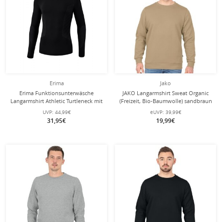
Erima
Jako
Erima Funktionsunterwäsche
JAKO Langarmshirt Sweat Organic
Langarmshirt Athletic Turtleneck mit
(Freizeit, Bio-Baumwolle) sandbraun
Kragen (nahtlos) schwarz Herren
Herren
UVP:
44,99€
eUVP:
39,99€
31,95€
19,99€