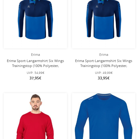
Erima
Erima
Erima Sport-Langarmshirt Six Wings
Erima Sport-Langarmshirt Six Wings
Trainingstop (100% Polyester,
Trainingstop (100% Polyester,
Stehkragen, 1/2 Zip)
Stehkragen, 1/2 Zip)
UVP:
54,99€
UVP:
49,99€
royalblau/navyblau Herren
royalblau/navyblau Jungen
37,95€
33,95€