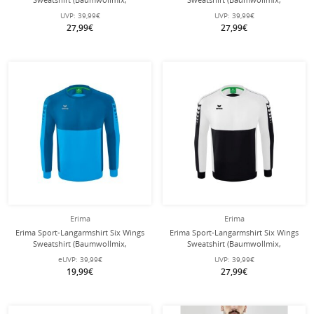
funktionell) grün/smaragd Jungen
funktionell) navyblau/rot Jungen
UVP:
39,99€
UVP:
39,99€
27,99€
27,99€
Erima
Erima
Erima Sport-Langarmshirt Six Wings
Erima Sport-Langarmshirt Six Wings
Sweatshirt (Baumwollmix,
Sweatshirt (Baumwollmix,
funktionell) curacaoblau Jungen
funktionell) schwarz/weiss Jungen
eUVP:
39,99€
UVP:
39,99€
19,99€
27,99€