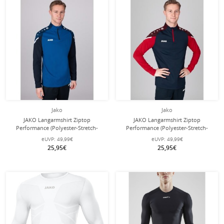
Jako
Jako
JAKO Langarmshirt Ziptop
JAKO Langarmshirt Ziptop
Performance (Polyester-Stretch-
Performance (Polyester-Stretch-
Fleece) royalblau/marineblau Herren
Fleece) marineblau/rot Herren
eUVP:
49,99€
eUVP:
49,99€
25,95€
25,95€