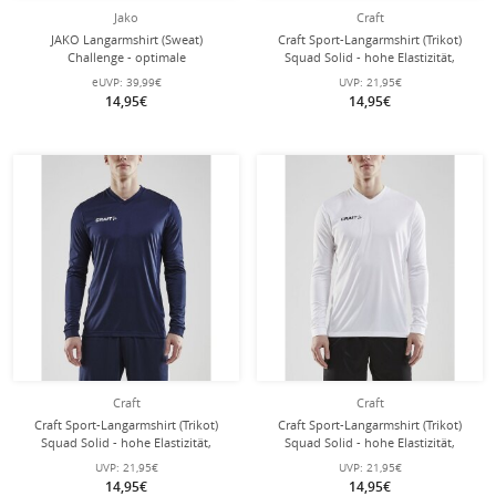
Jako
Craft
JAKO Langarmshirt (Sweat)
Craft Sport-Langarmshirt (Trikot)
Challenge - optimale
Squad Solid - hohe Elastizität,
Bewegungsfreiheit - royalblau
ergonomisches Design - hellblau
eUVP:
39,99€
UVP:
21,95€
Jungen
Herren
14,95€
14,95€
Craft
Craft
Craft Sport-Langarmshirt (Trikot)
Craft Sport-Langarmshirt (Trikot)
Squad Solid - hohe Elastizität,
Squad Solid - hohe Elastizität,
ergonomisches Design - navyblau
ergonomisches Design - weiss
UVP:
21,95€
UVP:
21,95€
Herren
Herren
14,95€
14,95€