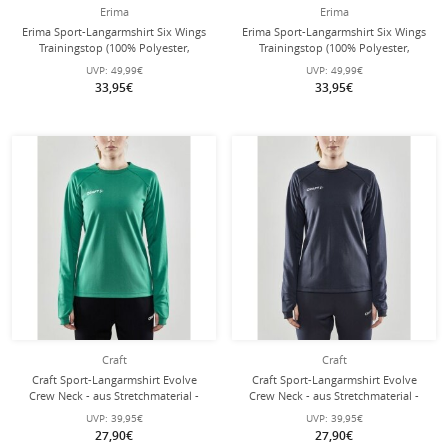
Erima
Erima
Erima Sport-Langarmshirt Six Wings
Erima Sport-Langarmshirt Six Wings
Trainingstop (100% Polyester,
Trainingstop (100% Polyester,
Stehkragen, 1/2 Zip) grün/smaragd
Stehkragen, 1/2 Zip) orange Jungen
UVP:
49,99€
UVP:
49,99€
Jungen
33,95€
33,95€
Craft
Craft
Craft Sport-Langarmshirt Evolve
Craft Sport-Langarmshirt Evolve
Crew Neck - aus Stretchmaterial -
Crew Neck - aus Stretchmaterial -
grün Damen
dunkelgrau Damen
UVP:
39,95€
UVP:
39,95€
27,90€
27,90€