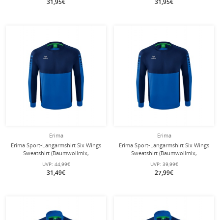
31,95€
31,95€
Erima
Erima
Erima Sport-Langarmshirt Six Wings
Erima Sport-Langarmshirt Six Wings
Sweatshirt (Baumwollmix,
Sweatshirt (Baumwollmix,
funktionell) royalblau/navyblau
funktionell) royalblau/navyblau
UVP:
44,99€
UVP:
39,99€
Herren
Jungen
31,49€
27,99€