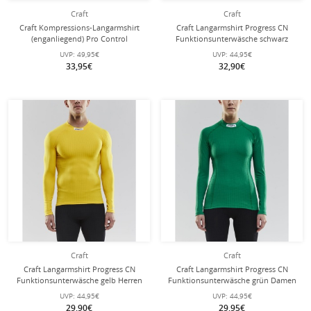
Craft
Craft
Craft Kompressions-Langarmshirt
Craft Langarmshirt Progress CN
(enganliegend) Pro Control
Funktionsunterwäsche schwarz
Unterwäsche gelb Herren
Herren
UVP:
49,95€
UVP:
44,95€
33,95€
32,90€
Craft
Craft
Craft Langarmshirt Progress CN
Craft Langarmshirt Progress CN
Funktionsunterwäsche gelb Herren
Funktionsunterwäsche grün Damen
UVP:
44,95€
UVP:
44,95€
29,90€
29,95€