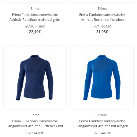
Erima
Erima
Erima Funktionsunterwäsche
Erima Funktionsunterwäsche
Athletic Rundhals (nahtlos) grün
Athletic Rundhals (nahtlos)
Herren
royalblau Herren
eUVP:
44,99€
UVP:
44,99€
22,49€
31,95€
Erima
Erima
Erima Funktionsunterwäsche
Erima Funktionsunterwäsche
Langarmshirt Athletic Turtleneck mit
Langarmshirt Athletic mit Kragen
Kragen (nahtlos) navyblau Herren
(nahtlos) royalblau Herren
UVP:
44,99€
UVP:
44,99€