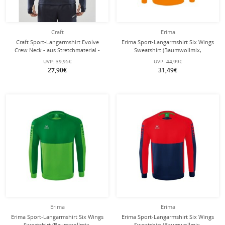
Craft
Erima
Craft Sport-Langarmshirt Evolve
Erima Sport-Langarmshirt Six Wings
Crew Neck - aus Stretchmaterial -
Sweatshirt (Baumwollmix,
dunkelgrau Herren
funktionell) orange Herren
UVP:
39,95€
UVP:
44,99€
27,90€
31,49€
Erima
Erima
Erima Sport-Langarmshirt Six Wings
Erima Sport-Langarmshirt Six Wings
Sweatshirt (Baumwollmix,
Sweatshirt (Baumwollmix,