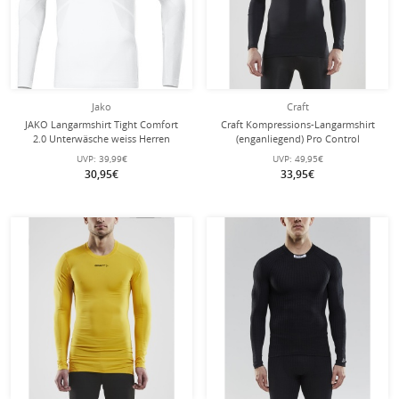
Jako
Craft
JAKO Langarmshirt Tight Comfort
Craft Kompressions-Langarmshirt
2.0 Unterwäsche weiss Herren
(enganliegend) Pro Control
Unterwäsche schwarz Herren
UVP:
39,99€
UVP:
49,95€
30,95€
33,95€