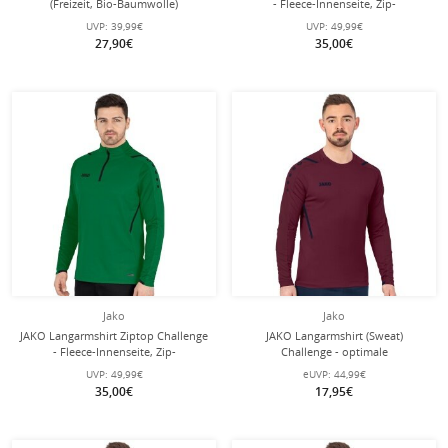
(Freizeit, Bio-Baumwolle)
- Fleece-Innenseite, Zip-
dunkelblau Herren
Reissverschluss - weiss Herren
UVP:
39,99€
UVP:
49,99€
27,90€
35,00€
Jako
Jako
JAKO Langarmshirt Ziptop Challenge
JAKO Langarmshirt (Sweat)
- Fleece-Innenseite, Zip-
Challenge - optimale
Reissverschluss - grün Herren
Bewegungsfreiheit - weinrot Herren
UVP:
49,99€
eUVP:
44,99€
35,00€
17,95€