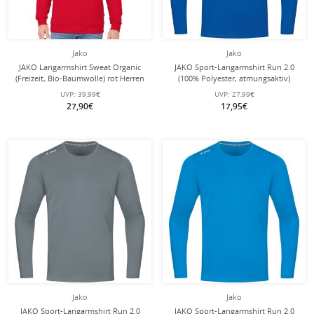
Jako
Jako
JAKO Langarmshirt Sweat Organic
JAKO Sport-Langarmshirt Run 2.0
(Freizeit, Bio-Baumwolle) rot Herren
(100% Polyester, atmungsaktiv)
royalblau Herren
UVP:
39,99€
UVP:
27,99€
27,90€
17,95€
Jako
Jako
JAKO Sport-Langarmshirt Run 2.0
JAKO Sport-Langarmshirt Run 2.0