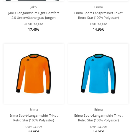
Jako
Erima
JAKO Langarmshirt Tight Comfort
Erima Sport-Langarmshirt Trikot
2.0 Unterwäsche grau Jungen
Retro Star (100% Polyester)
gelb/schwarz Herren
eUVP:
34,99€
UVP:
24,99€
17,49€
14,95€
Erima
Erima
Erima Sport-Langarmshirt Trikot
Erima Sport-Langarmshirt Trikot
Retro Star (100% Polyester)
Retro Star (100% Polyester)
orange/schwarz Herren
curacaoblau/schwarz Herren
UVP:
24,99€
UVP:
24,99€
14,95€
14,95€