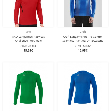
Jako
Craft
JAKO Langarmshirt (Sweat)
Craft Langarmshirt Pro Control
Challenge - optimale
Seamless (nahtlos) Unterwäsche
Bewegungsfreiheit - rot Herren
royalblau Herren
eUVP:
44,99€
eUVP:
24,99€
15,95€
12,95€