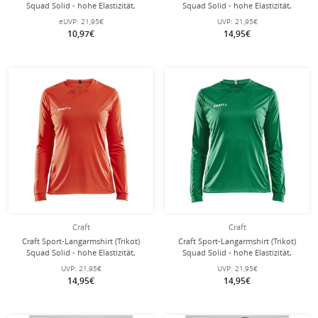
Squad Solid - hohe Elastizität,
Squad Solid - hohe Elastizität,
ergonomisches Design - royalblau
ergonomisches Design - pink
eUVP:
21,95€
UVP:
21,95€
Damen
Damen
10,97€
14,95€
Craft
Craft
Craft Sport-Langarmshirt (Trikot)
Craft Sport-Langarmshirt (Trikot)
Squad Solid - hohe Elastizität,
Squad Solid - hohe Elastizität,
ergonomisches Design - orange
ergonomisches Design - grün
UVP:
21,95€
UVP:
21,95€
Damen
Damen
14,95€
14,95€