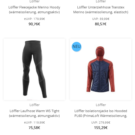
Löffler
Löffler
Löffler Fleecejacke Merino Hoody
Löffler Unterziehhose Transtex
(wärmeisolierung, atmungsaktiv)
Merino (wärmeisolierung, elastisch)
schwarz/marineblau Herren
lang Unterwäsche schwarz Herren
eUVP:
179,99€
UVP:
89,99€
90,76€
80,57€
NEU
Löffler
Löffler
Löffler Laufhose Warm WS Tight
Löffler Isolationsjacke Iso Hooded
(wärmeisolierung, atmungsaktiv)
PL60 (PrimaLoft Wärmeisolierung,
lang schwarz Herren
winddicht) dunkelblau Herren
eUVP:
119,99€
UVP:
279,99€
75,58€
155,29€