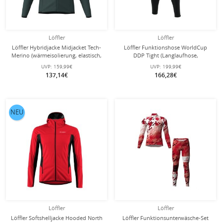
Löffler
Löffler
Löffler Hybridjacke Midjacket Tech-
Löffler Funktionshose WorldCup
Merino (wärmeisolierung, elastisch,
DDP Tight (Langlaufhose,
schnelltrocknend) forestgrün
schnelltrocknend) schwarz Herren
UVP:
159,99€
UVP:
199,99€
Herrren
137,14€
166,28€
NEU
Löffler
Löffler
Löffler Softshelljacke Hooded North
Löffler Funktionsunterwäsche-Set