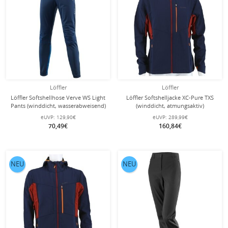
Löffler
Löffler
Löffler Softshellhose Verve WS Light
Löffler Softshelljacke XC-Pure TXS
Pants (winddicht, wasserabweisend)
(winddicht, atmungsaktiv)
dunkelblau Herren
dunkelblau Herren
eUVP:
129,90€
eUVP:
289,99€
70,49€
160,84€
NEU
NEU