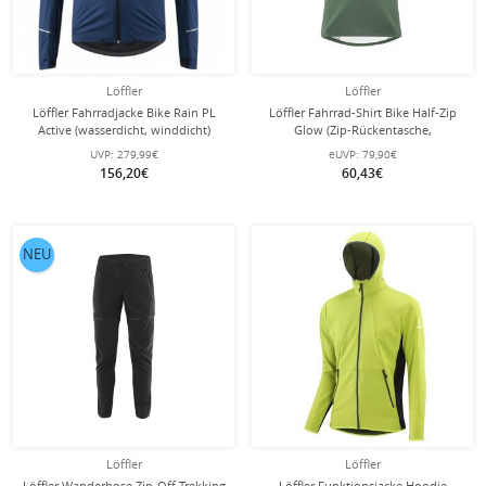
Löffler
Löffler
Löffler Fahrradjacke Bike Rain PL
Löffler Fahrrad-Shirt Bike Half-Zip
Active (wasserdicht, winddicht)
Glow (Zip-Rückentasche,
dunkelblau Herren
schnelltrocknend) pinegrün/schwarz
UVP:
279,99€
eUVP:
79,90€
Herren
156,20€
60,43€
NEU
Löffler
Löffler
Löffler Wanderhose Zip-Off Trekking
Löffler Funktionsjacke Hoodie