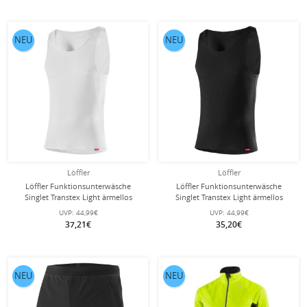
NEU
NEU
Löffler
Löffler
Löffler Funktionsunterwäsche
Löffler Funktionsunterwäsche
Singlet Transtex Light ärmellos
Singlet Transtex Light ärmellos
(leicht, feuchtigkeitstransport) weiss
(leicht, feuchtigkeitstransport)
UVP:
44,99€
UVP:
44,99€
Herren
schwarz Herren
37,21€
35,20€
NEU
NEU