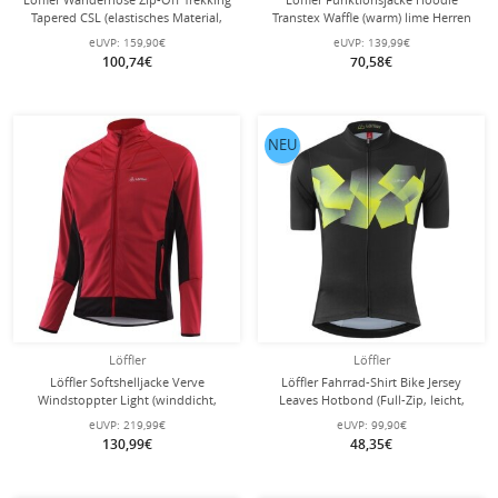
Tapered CSL (elastisches Material,
Transtex Waffle (warm) lime Herren
schnelltrocknend) lang schwarz
eUVP:
159,90€
eUVP:
139,99€
Herren
100,74€
70,58€
NEU
Löffler
Löffler
Löffler Softshelljacke Verve
Löffler Fahrrad-Shirt Bike Jersey
Windstoppter Light (winddicht,
Leaves Hotbond (Full-Zip, leicht,
leicht) rot Herren
schnelltrocknend)
eUVP:
219,99€
eUVP:
99,90€
dunkelgrau/lemon Herren
130,99€
48,35€