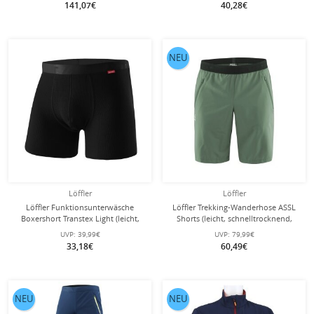
141,07€
40,28€
NEU
Löffler
Löffler
Löffler Funktionsunterwäsche
Löffler Trekking-Wanderhose ASSL
Boxershort Transtex Light (leicht,
Shorts (leicht, schnelltrocknend,
atmungsaktiv,
wasserabweisend) kurz grün/pine
UVP:
39,99€
UVP:
79,99€
feuchtigkeitstransport) schwarz
Herren
33,18€
60,49€
Herren
NEU
NEU