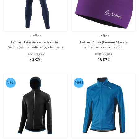
Löffler
Löffler
Löffler Unterziehhose Transtex
Löffler Mütze (Beanie) Mono -
Warm (wärmeisolierung, elastisch)
wärmeisolierung - violett
lang Unterwäsche dunkelblau
UVP:
69,99€
UVP:
22,99€
Herren
50,32€
15,07€
NEU
NEU