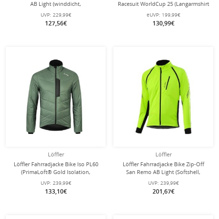
AB Light (winddicht,
Racesuit WorldCup 25 (Langarmshirt
wärmeisolierend) rot Herren
und lange Hose) rot/weiss Herren
UVP:
229,99€
eUVP:
199,99€
127,56€
130,99€
Löffler
Löffler
Löffler Fahrradjacke Bike Iso PL60
Löffler Fahrradjacke Bike Zip-Off
(PrimaLoft® Gold Isolation,
San Remo AB Light (Softshell,
winddicht, atmungsaktiv) pine grün
winddicht, atmungsaktiv) neongelb
UVP:
239,99€
UVP:
239,99€
Herren
Herren
133,10€
201,67€