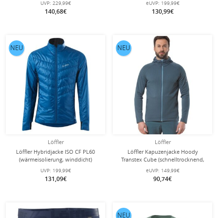
UVP:
229,99€
eUVP:
199,99€
neongelb Herren
140,68€
130,99€
NEU
NEU
Löffler
Löffler
Löffler Hybridjacke ISO CF PL60
Löffler Kapuzenjacke Hoody
(wärmeisolierung, winddicht)
Transtex Cube (schnelltrocknend,
marineblau Herren
atmungsaktiv) petrolblau Herren
UVP:
199,99€
eUVP:
149,99€
131,09€
90,74€
NEU