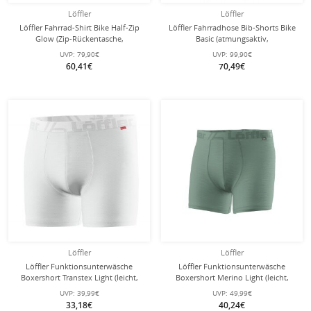
Löffler
Löffler
Löffler Fahrrad-Shirt Bike Half-Zip
Löffler Fahrradhose Bib-Shorts Bike
Glow (Zip-Rückentasche,
Basic (atmungsaktiv,
schnelltrocknend) rot/schwarz
schnelltrocknend, enganliegend)
UVP:
79,90€
UVP:
99,90€
Herren
schwarz/grau Herren
60,41€
70,49€
Löffler
Löffler
Löffler Funktionsunterwäsche
Löffler Funktionsunterwäsche
Boxershort Transtex Light (leicht,
Boxershort Merino Light (leicht,
atmungsaktiv,
Temperaturregulierung) pinegrün
UVP:
39,99€
UVP:
49,99€
feuchtigkeitstransport) weiss Herren
Herren
33,18€
40,24€