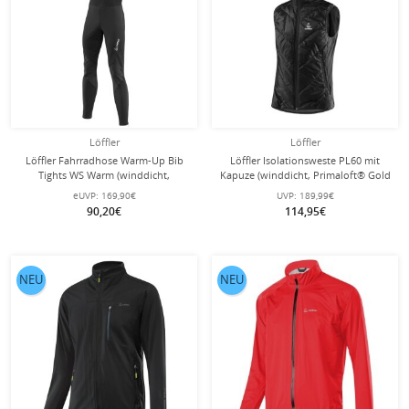
Löffler
Löffler
Löffler Fahrradhose Warm-Up Bib
Löffler Isolationsweste PL60 mit
Tights WS Warm (winddicht,
Kapuze (winddicht, Primaloft® Gold
atmungsaktiv) lang schwarz Herren
Isolation) schwarz Herren
eUVP:
169,90€
UVP:
189,99€
90,20€
114,95€
NEU
NEU