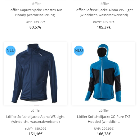
Löffler
Löffler
Löffler Kapuzenjacke Transtex Rib
Löffler Softshelljacke Alpha WS Light
Hoody (wärmeisolierung,
(winddicht, wasserabweisend)
atmungsaktiv) schwarz/marineblau
marineblau/schwarz Herren
UVP:
159,99€
eUVP:
189,99€
Herren
80,57€
105,37€
NEU
NEU
Löffler
Löffler
Löffler Softshelljacke Alpha WS Light
Löffler Softshelljacke XC-Pure TXS
(winddicht, wasserabweisend)
Hooded (winddicht,
dunkelblau Herren
wasserabweisend) marineblau
eUVP:
189,99€
UVP:
299,99€
Herren
151,16€
166,38€