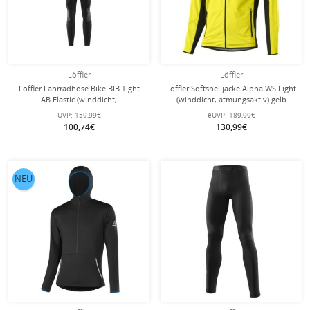
Löffler
Löffler
Löffler Fahrradhose Bike BIB Tight
Löffler Softshelljacke Alpha WS Light
AB Elastic (winddicht,
(winddicht, atmungsaktiv) gelb
wärmeisolierend) lang schwarz
Herren
UVP:
159,99€
eUVP:
189,99€
Herren
100,74€
130,99€
NEU