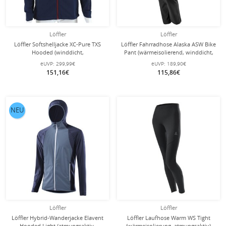
Löffler
Löffler
Löffler Softshelljacke XC-Pure TXS
Löffler Fahrradhose Alaska ASW Bike
Hooded (winddicht,
Pant (wärmeisolierend, winddicht,
wasserabweisend) dunkelblau
elastisch) schwarz Damen
eUVP:
299,99€
eUVP:
189,90€
Herren
151,16€
115,86€
NEU
Löffler
Löffler
Löffler Hybrid-Wanderjacke Elavent
Löffler Laufhose Warm WS Tight
Hooded Light (atmungsaktiv,
(wärmeisolierung, atmungsaktiv)