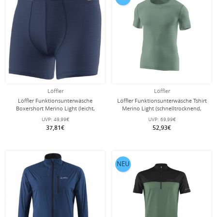
Löffler
Löffler
Löffler Funktionsunterwäsche
Löffler Funktionsunterwäsche Tshirt
Boxershort Merino Light (leicht,
Merino Light (schnelltrocknend,
Temperaturregulierung) dunkelblau
Merinowolle) pinegrün Herren
UVP:
49,99€
UVP:
69,99€
Herren
37,81€
52,93€
NEU