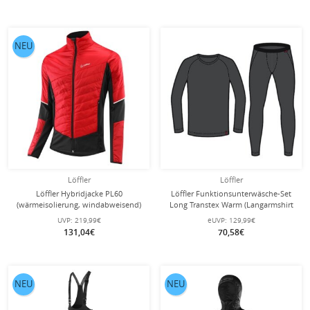
NEU
Löffler
Löffler
Löffler Hybridjacke PL60
Löffler Funktionsunterwäsche-Set
(wärmeisolierung, windabweisend)
Long Transtex Warm (Langarmshirt
rot/schwarz Herren
und lange Hose) dunkelgrau Herren
UVP:
219,99€
eUVP:
129,99€
131,04€
70,58€
NEU
NEU