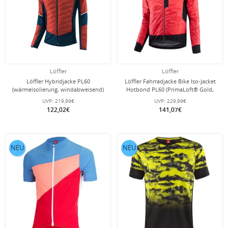
Löffler
Löffler
Löffler Hybridjacke PL60
Löffler Fahrradjacke Bike Iso-Jacket
(wärmeisolierung, windabweisend)
Hotbond PL60 (PrimaLoft® Gold,
navyblau/rustyrot Herren
winddicht, wasserabweisend) 2024
UVP:
219,99€
UVP:
229,99€
rot Herren
122,02€
141,07€
NEU
NEU