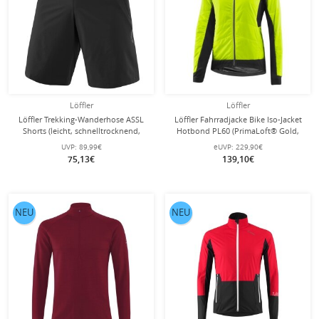
Löffler
Löffler
Löffler Trekking-Wanderhose ASSL
Löffler Fahrradjacke Bike Iso-Jacket
Shorts (leicht, schnelltrocknend,
Hotbond PL60 (PrimaLoft® Gold,
wasserabweisend) kurz schwarz
winddicht, wasserabweisend)
UVP:
89,99€
eUVP:
229,90€
Herren
neongelb Damen
75,13€
139,10€
NEU
NEU