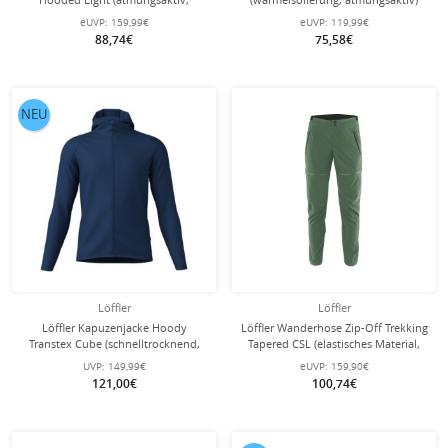
winddicht, wasserabweisend) blau
lang schwarz Damen
eUVP:
159,99€
eUVP:
119,99€
Herren
88,74€
75,58€
NEU
Löffler
Löffler
Löffler Kapuzenjacke Hoody
Löffler Wanderhose Zip-Off Trekking
Transtex Cube (schnelltrocknend,
Tapered CSL (elastisches Material,
atmungsaktiv) navyblau Herren
schnelltrocknend) lang pinegrün
UVP:
149,99€
eUVP:
159,90€
Herren
121,00€
100,74€