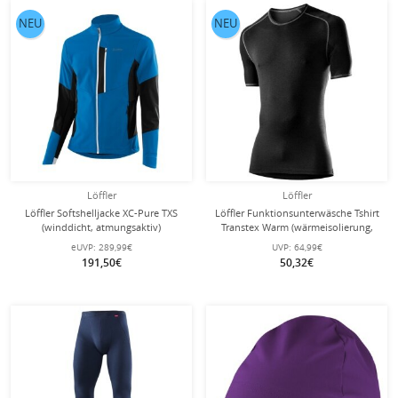
NEU
NEU
Löffler
Löffler
Löffler Softshelljacke XC-Pure TXS
Löffler Funktionsunterwäsche Tshirt
(winddicht, atmungsaktiv)
Transtex Warm (wärmeisolierung,
blau/schwarz Herren
schnelltrocknend) schwarz Herren
eUVP:
289,99€
UVP:
64,99€
191,50€
50,32€