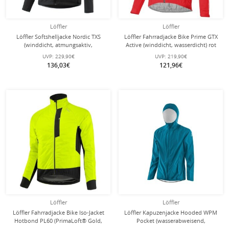
Löffler
Löffler
Löffler Softshelljacke Nordic TXS
Löffler Fahrradjacke Bike Prime GTX
(winddicht, atmungsaktiv,
Active (winddicht, wasserdicht) rot
wasserabweisend) schwarz Herren
Herren
UVP:
229,90€
UVP:
219,90€
136,03€
121,96€
Löffler
Löffler
Löffler Fahrradjacke Bike Iso-Jacket
Löffler Kapuzenjacke Hooded WPM
Hotbond PL60 (PrimaLoft® Gold,
Pocket (wasserabweisend,
winddicht, wasserabweisend) 2024
winddicht) blau Herren