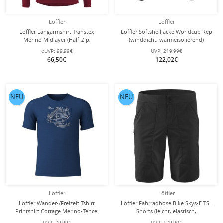
Löffler
Löffler
Löffler Langarmshirt Transtex
Löffler Softshelljacke Worldcup Rep
Merino Midlayer (Half-Zip,
(winddicht, wärmeisolierend)
wärmeisolierung) merlot Herren
rot/schwarz Herren
eUVP:
99,99€
UVP:
219,99€
66,50€
122,02€
NEU
NEU
Löffler
Löffler
Löffler Wander-/Freizeit Tshirt
Löffler Fahrradhose Bike Skys-E TSL
Printshirt Cottage Merino-Tencel
Shorts (leicht, elastisch,
navyblau Herren
schnelltrocknend) kurz schwarz
UVP:
79,99€
UVP:
179,90€