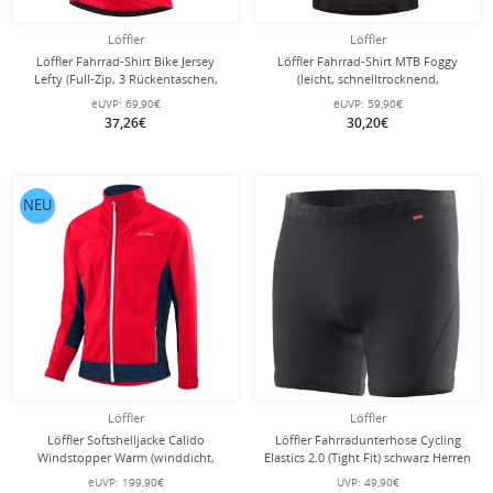
Löffler
Löffler
Löffler Fahrrad-Shirt Bike Jersey
Löffler Fahrrad-Shirt MTB Foggy
Lefty (Full-Zip, 3 Rückentaschen,
(leicht, schnelltrocknend,
schnelltrocknend) bunt Herren
atmungsaktiv) lemongelb/schwarz
eUVP:
69,90€
eUVP:
59,90€
Herren
37,26€
30,20€
NEU
Löffler
Löffler
Löffler Softshelljacke Calido
Löffler Fahrradunterhose Cycling
Windstopper Warm (winddicht,
Elastics 2.0 (Tight Fit) schwarz Herren
warm und isolierend) rot Herren
eUVP:
199,90€
UVP:
49,90€