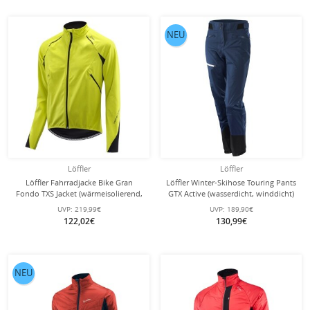
NEU
Löffler
Löffler
Löffler Fahrradjacke Bike Gran
Löffler Winter-Skihose Touring Pants
Fondo TXS Jacket (wärmeisolierend,
GTX Active (wasserdicht, winddicht)
winddicht, wasserabweisend)
dunkelblau Damen
UVP:
219,99€
UVP:
189,90€
gelb/schwarz Herren
122,02€
130,99€
NEU