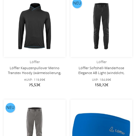
NEU
Löffler
Löffler
Löffler Kapuzenpullover Merino
Löffler Softshell-Wanderhose
Transtex Hoody (wärmeisolierung,
Elegance AB Light (winddicht,
atmungsaktiv) schwarz Herren
elastisches Material) schwarz Herren
eUVP:
119,99€
UVP:
184,99€
75,53€
150,72€
NEU