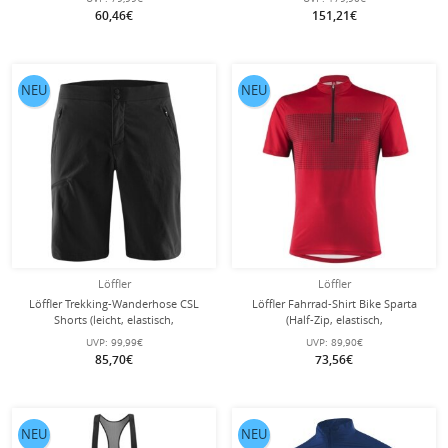
Herren
60,46€
151,21€
NEU
NEU
Löffler
Löffler
Löffler Trekking-Wanderhose CSL
Löffler Fahrrad-Shirt Bike Sparta
Shorts (leicht, elastisch,
(Half-Zip, elastisch,
schnelltrocknend) kurz schwarz
schnelltrocknend) rot Herren
UVP:
99,99€
UVP:
89,90€
Herren
85,70€
73,56€
NEU
NEU