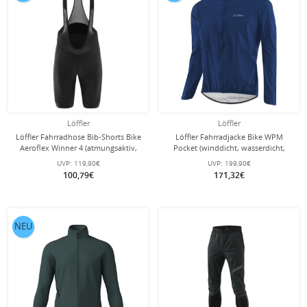
Löffler
Löffler
Löffler Fahrradhose Bib-Shorts Bike
Löffler Fahrradjacke Bike WPM
Aeroflex Winner 4 (atmungsaktiv,
Pocket (winddicht, wasserdicht,
schnelltrocknend) schwarz Herren
leicht) navyblau Herren
UVP:
119,90€
UVP:
199,90€
100,79€
171,32€
NEU