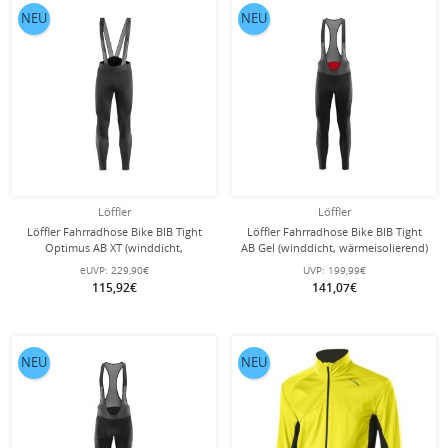
NEU
NEU
Löffler
Löffler
Löffler Fahrradhose Bike BIB Tight
Löffler Fahrradhose Bike BIB Tight
Optimus AB XT (winddicht,
AB Gel (winddicht, wärmeisolierend)
wärmeisolierend) lang schwarz
lang schwarz Herren
eUVP:
229,90€
UVP:
199,99€
Herren
115,92€
141,07€
NEU
NEU