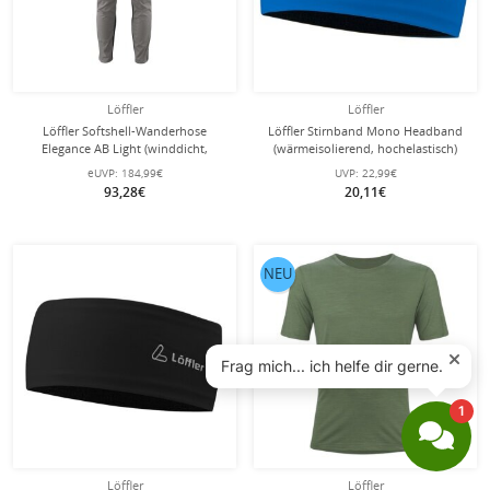
Löffler
Löffler
Löffler Softshell-Wanderhose
Löffler Stirnband Mono Headband
Elegance AB Light (winddicht,
(wärmeisolierend, hochelastisch)
elastisches Material) grau Herren
marineblau
eUVP:
184,99€
UVP:
22,99€
93,28€
20,11€
NEU
Löffler
Löffler