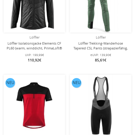
Löffler
Löffler
Löffler Isolationsjacke Elements CF
Löffler Trekking-Wanderhose
PL60 (warm, winddicht, PrimaLoft®
Tapered CSL Pants (strapazierfähig,
Isolation) schwarz Herren
schnelltrocknend) lang pinegrün
UVP:
199,99€
eUVP:
139,90€
Herren
110,92€
85,61€
NEU
NEU