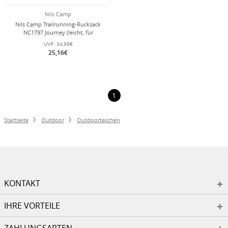
Nils Camp
Nils Camp Trailrunning-Rucksack
NC1797 Journey (leicht, für
Tagestouren) blau 12 Liter
UVP:
34,99€
25,16€
1
Startseite
Outdoor
Outdoortaschen
KONTAKT
IHRE VORTEILE