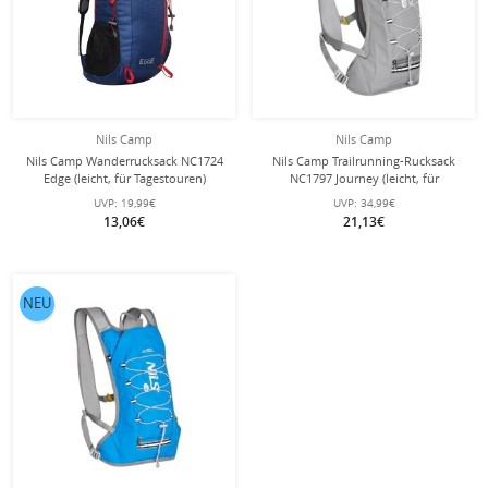
Nils Camp
Nils Camp
Nils Camp Wanderrucksack NC1724
Nils Camp Trailrunning-Rucksack
Edge (leicht, für Tagestouren)
NC1797 Journey (leicht, für
dunkelblau 22 Liter
Tagestouren) grau 12 Liter
UVP:
19,99€
UVP:
34,99€
13,06€
21,13€
NEU