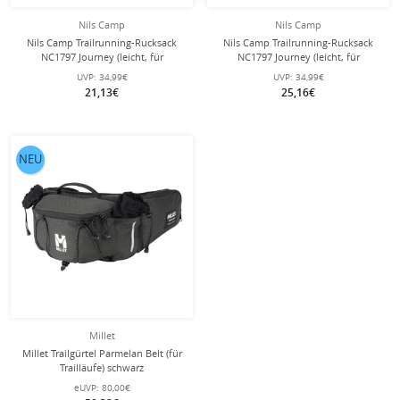
Nils Camp
Nils Camp
Nils Camp Trailrunning-Rucksack
Nils Camp Trailrunning-Rucksack
NC1797 Journey (leicht, für
NC1797 Journey (leicht, für
Tagestouren) grau 12 Liter
Tagestouren) blau 12 Liter
UVP:
34,99€
UVP:
34,99€
21,13€
25,16€
NEU
Millet
Millet Trailgürtel Parmelan Belt (für
Trailläufe) schwarz
eUVP:
80,00€