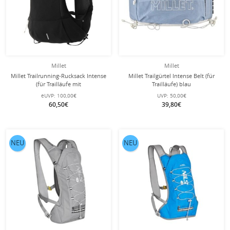
Millet
Millet
Millet Trailrunning-Rucksack Intense
Millet Trailgürtel Intense Belt (für
(für Trailläufe mit
Trailläufe) blau
Flüssigkeitsaufnahme) schwarz - 5
eUVP:
100,00€
UVP:
50,00€
Liter
60,50€
39,80€
NEU
NEU