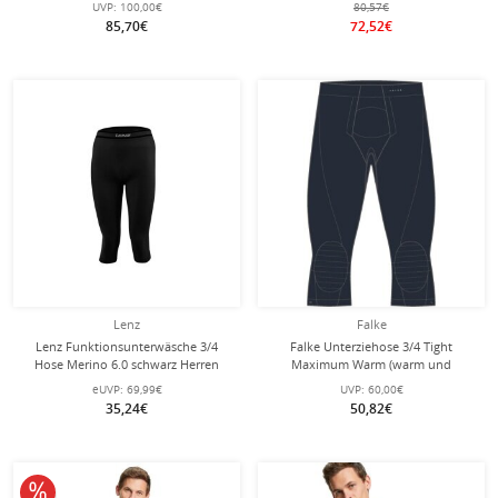
UVP:
100,00€
80,57€
navyblau Herren
85,70€
72,52€
Lenz
Falke
Lenz Funktionsunterwäsche 3/4
Falke Unterziehose 3/4 Tight
Hose Merino 6.0 schwarz Herren
Maximum Warm (warm und
isolierend) Unterwäsche dunkelblau
eUVP:
69,99€
UVP:
60,00€
Herren
35,24€
50,82€
10% reduziert