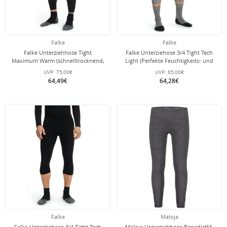
Falke
Falke
Falke Unterziehhose Tight
Falke Unterziehose 3/4 Tight Tech
Maximum Warm (schnelltrocknend,
Light (Perfekte Feuchtigkeits- und
warm) lang Unterwäsche schwarz
Temperaturregulierung)
UVP:
75,00€
UVP:
85,00€
Herren
Unterwäsche grau Herren
64,49€
64,28€
Falke
Maloja
Falke Unterziehose 3/4 Tight Tech
Maloja Unterziehhose BenedictM.