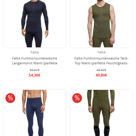
Falke
Falke
Falke Funktionsunterwäsche
Falke Funktionsunterwäsche Tank-
Langarmshirt Warm (perfekte
Top Warm (perfekte Feuchtigkeits-
Feuchtigkeits-und
und Temperaturregulierung)
60,41€
45,32€
Temperaturregulierung) navyblau
olivegrün Herren
54,36€
40,80€
Herren
10% reduziert
10% reduziert