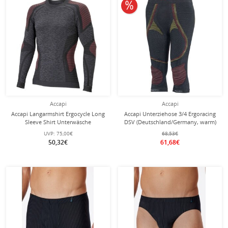
10% reduziert
Accapi
Accapi
Accapi Langarmshirt Ergocycle Long
Accapi Unterziehose 3/4 Ergoracing
Sleeve Shirt Unterwäsche
DSV (Deutschland/Germany, warm)
anthrazitgrau/rot Herren
Unterwäsche anthrazitgrau/rot/gelb
UVP:
75,00€
68,53€
Herren
50,32€
61,68€