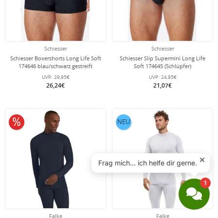
Schiesser
Schiesser
Schiesser Boxershorts Long Life Soft
Schiesser Slip Supermini Long Life
174646 blau/schwarz gestreift
Soft 174645 (Schlüpfer)
Herren - 1 Stück
blau/schwarz gestreift Herren - 1
UVP:
29,95€
UVP:
24,95€
Stück
26,24€
21,07€
10% reduziert
NEU
Falke
Falke