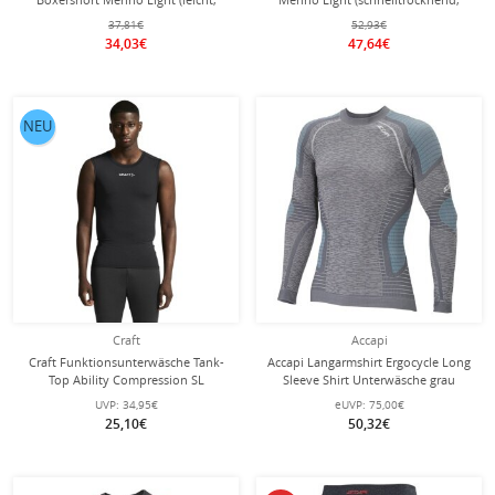
Temperaturregulierung) dunkelblau
Merinowolle) pinegrün Herren
37,81€
52,93€
Herren
34,03€
47,64€
NEU
Craft
Accapi
Craft Funktionsunterwäsche Tank-
Accapi Langarmshirt Ergocycle Long
Top Ability Compression SL
Sleeve Shirt Unterwäsche grau
(elastisches Material) schwarz Herren
Herren
UVP:
34,95€
eUVP:
75,00€
25,10€
50,32€