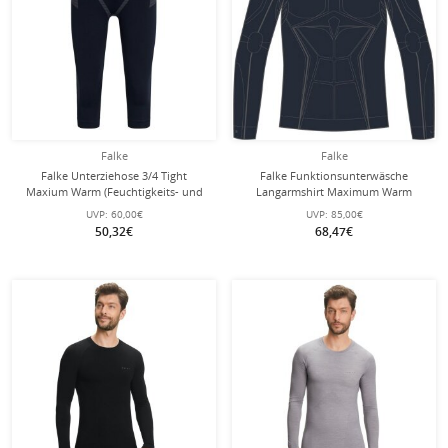
Falke
Falke
Falke Unterziehose 3/4 Tight
Falke Funktionsunterwäsche
Maxium Warm (Feuchtigkeits- und
Langarmshirt Maximum Warm
Temperaturregulierung)
(isolierend und warm) spaceblau
UVP:
60,00€
UVP:
85,00€
Unterwäsche spaceblau Herren
Herren
50,32€
68,47€