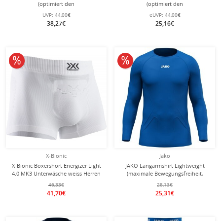
(optimiert den
(optimiert den
Feuchtigkeitstransport und
Feuchtigkeitstransport und
UVP:
44,00€
eUVP:
44,00€
Luftzirkulation) Unterwäsche weiss
Luftzirkulation) Unterwäsche
38,27€
25,16€
Herren
schwarz Herren
10% reduziert
10% reduziert
X-Bionic
Jako
X-Bionic Boxershort Energizer Light
JAKO Langarmshirt Lightweight
4.0 MK3 Unterwäsche weiss Herren
(maximale Bewegungsfreiheit,
nahtlos) Unterwäsche royalblau
46,33€
28,13€
Herren
41,70€
25,31€