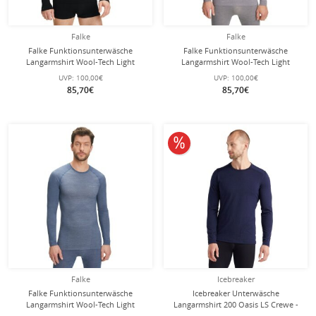
Falke
Falke
Falke Funktionsunterwäsche
Falke Funktionsunterwäsche
Langarmshirt Wool-Tech Light
Langarmshirt Wool-Tech Light
(feinste Merinowolle) schwarz
(feinste Merinowolle) hellgrau
UVP:
100,00€
UVP:
100,00€
Herren
Herren
85,70€
85,70€
10% reduziert
Falke
Icebreaker
Falke Funktionsunterwäsche
Icebreaker Unterwäsche
Langarmshirt Wool-Tech Light
Langarmshirt 200 Oasis LS Crewe -
(feinste Merinowolle) blau Herren
Merinowolle, enganliegend -