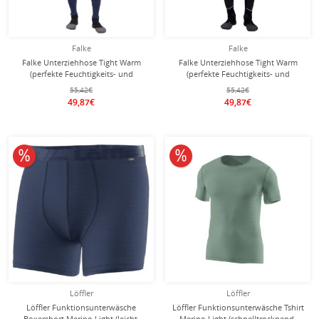
Falke
Falke
Falke Unterziehhose Tight Warm
Falke Unterziehhose Tight Warm
(perfekte Feuchtigkeits- und
(perfekte Feuchtigkeits- und
Temperaturregulierung) lang blau
Temperaturregulierung) lang grün
55,42€
55,42€
Herren
Herren
49,87€
49,87€
10% reduziert
10% reduziert
Löffler
Löffler
Löffler Funktionsunterwäsche
Löffler Funktionsunterwäsche Tshirt
Boxershort Merino Light (leicht,
Merino Light (schnelltrocknend,