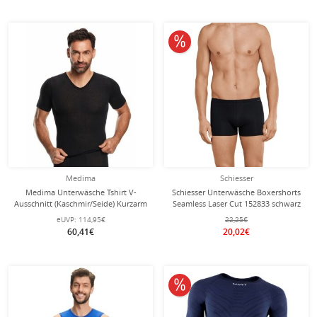
10% reduziert
Medima
Schiesser
Medima Unterwäsche Tshirt V-
Schiesser Unterwäsche Boxershorts
Ausschnitt (Kaschmir/Seide) Kurzarm
Seamless Laser Cut 152833 schwarz
schwarz Herren (Gr. XL-XXL)
Herren - 1 Stück
eUVP:
114,95€
22,25€
60,41€
20,02€
10% reduziert