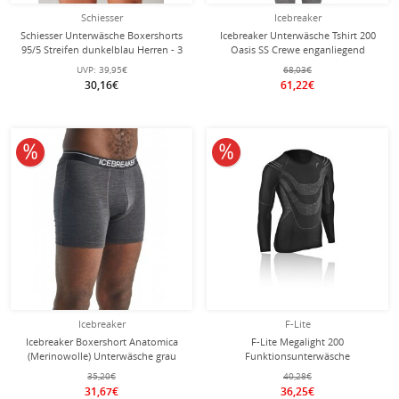
Schiesser
Icebreaker
Schiesser Unterwäsche Boxershorts
Icebreaker Unterwäsche Tshirt 200
95/5 Streifen dunkelblau Herren - 3
Oasis SS Crewe enganliegend
Stück
(Merinowolle) grau Herren
UVP:
39,95€
68,03€
30,16€
61,22€
10% reduziert
10% reduziert
Icebreaker
F-Lite
Icebreaker Boxershort Anatomica
F-Lite Megalight 200
(Merinowolle) Unterwäsche grau
Funktionsunterwäsche
Herren
Langarmshirt (optimale
35,20€
40,28€
Thermoregulation) schwarz Herren
31,67€
36,25€