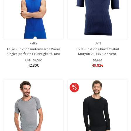
Falke
UYN
Falke Funktionsunterwäsche Warm
UYN Funktions-Kurzarmshirt
Singlet (perfekte Feuchtigkeits- und
Motyon 2.0 (3D-Coolvent-
Temperaturregulierung) blau Herren
Technologie) enanliegend
UVP:
50,00€
55,36€
Unterwäsche blau Herren
42,30€
49,82€
10% reduziert