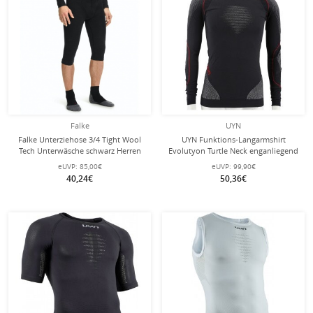
Falke
UYN
Falke Unterziehose 3/4 Tight Wool
UYN Funktions-Langarmshirt
Tech Unterwäsche schwarz Herren
Evolutyon Turtle Neck enganliegend
Unterwäsche charcoal/weiss/rot
eUVP:
85,00€
eUVP:
99,90€
Herren
40,24€
50,36€