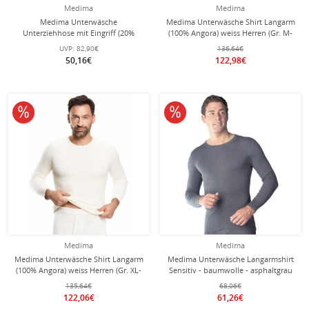
Medima
Medima
Medima Unterwäsche
Medima Unterwäsche Shirt Langarm
Unterziehhose mit Eingriff (20%
(100% Angora) weiss Herren (Gr. M-
Angora) lang weiss Herren (Gr.
L)
UVP:
82,90€
136,64€
XL+XXL)
50,16€
122,98€
10% reduziert
10% reduziert
Medima
Medima
Medima Unterwäsche Shirt Langarm
Medima Unterwäsche Langarmshirt
(100% Angora) weiss Herren (Gr. XL-
Sensitiv - baumwolle - asphaltgrau
XXL)
Herren (Gr. S-L)
135,64€
68,06€
122,06€
61,26€