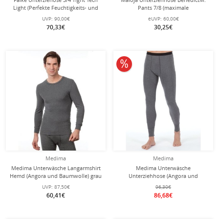
Light (Perfekte Feuchtigkeits- und
Pants 7/8 (maximale
Temperaturregulierung)
Bewegungsfreiheit) Unterwäsche
UVP:
90,00€
eUVP:
60,00€
Unterwäsche schwarz Herren
schwarz/grau Herren
70,33€
30,25€
10% reduziert
Medima
Medima
Medima Unterwäsche Langarmshirt
Medima Unterwäsche
Hemd (Angora und Baumwolle) grau
Unterziehhose (Angora und
Herren (Gr. S-L)
Baumwolle) lang grau Herren (Gr. M-
UVP:
87,50€
96,30€
L)
60,41€
86,68€