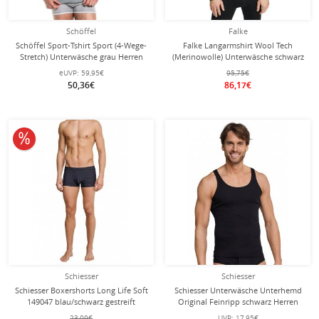
Schöffel
Falke
Schöffel Sport-Tshirt Sport (4-Wege-
Falke Langarmshirt Wool Tech
Stretch) Unterwäsche grau Herren
(Merinowolle) Unterwäsche schwarz
Herren
eUVP:
59,95€
95,75€
50,36€
86,17€
10% reduziert
Schiesser
Schiesser
Schiesser Boxershorts Long Life Soft
Schiesser Unterwäsche Unterhemd
149047 blau/schwarz gestreift
Original Feinripp schwarz Herren
Herren - 1 Stück
23,09€
UVP:
17,95€