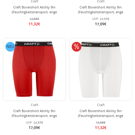
Craft
Craft
Craft Boxershort Ability 9in
Craft Boxershort Ability 9in
(Feuchtigkeitstransport, enge
(Feuchtigkeitstransport, enge
Passform) Unterwäsche schwarz
Passform) Unterwäsche navyblau
12,58€
UVP:
24,95€
Herren
Herren
11,32€
17,09€
10% reduziert
NEU
Craft
Craft
Craft Boxershort Ability 9in
Craft Boxershort Ability 9in
(Feuchtigkeitstransport, enge
(Feuchtigkeitstransport, enge
Passform) Unterwäsche rot Herren
Passform) Unterwäsche weiss
UVP:
24,95€
12,58€
Herren
17,09€
11,32€