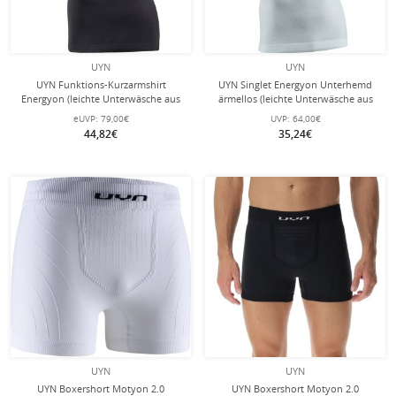
UYN
UYN
UYN Funktions-Kurzarmshirt
UYN Singlet Energyon Unterhemd
Energyon (leichte Unterwäsche aus
ärmellos (leichte Unterwäsche aus
biobasiertem NATEX) enganliegend
biobasiertem NATEX) enganliegend
eUVP:
79,00€
UVP:
64,00€
schwarz Herren
weiss Herren
44,82€
35,24€
UYN
UYN
UYN Boxershort Motyon 2.0
UYN Boxershort Motyon 2.0