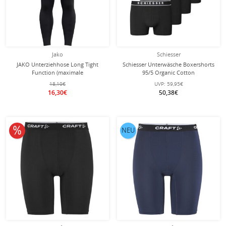
Jako
Schiesser
JAKO Unterziehhose Long Tight
Schiesser Unterwäsche Boxershorts
Function (maximale
95/5 Organic Cotton
Bewegungsfreiheit) lang
Webgummibund schwarz Herren - 5
18,10€
UVP:
59,95€
Unterwäsche schwarz
Stück
16,30€
50,38€
10% reduziert
NEU