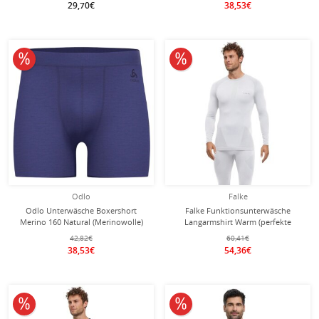
29,70€
38,53€
10% reduziert
10% reduziert
Odlo
Falke
Odlo Unterwäsche Boxershort
Falke Funktionsunterwäsche
Merino 160 Natural (Merinowolle)
Langarmshirt Warm (perfekte
violett Herren - 1 Stück
Feuchtigkeits-und
42,82€
60,41€
Temperaturregulierung) weiss
38,53€
54,36€
Herren
10% reduziert
10% reduziert