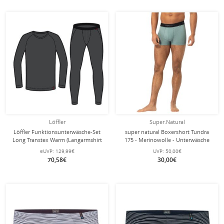
Löffler
Super.Natural
Löffler Funktionsunterwäsche-Set
super natural Boxershort Tundra
Long Transtex Warm (Langarmshirt
175 - Merinowolle - Unterwäsche
und lange Hose) dunkelgrau Herren
Chinois grün Herren - 1 Stück
eUVP:
129,99€
UVP:
50,00€
70,58€
30,00€