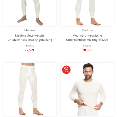
Medima
Medima
Medima Unterwäsche
Medima Unterwäsche
Unterziehhose (50% Angora) lang
Unterziehhose mit Eingriff (20%
weiss Herren (Gr. XL+XXl)
Angora) lang weiss Herren (Gr. M-L)
80,57€
87,64€
72,52€
78,86€
10% reduziert