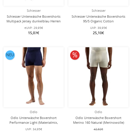
Schiesser
Schiesser
Schiesser Unterwäsche Boxershorts
Schiesser Unterwäsche Boxershorts
Multipack Jersey dunkelblau Herren
95/5 Organic Cotton
- 2 Stück
Webgummibund mehrfarbig
eUVP:
29,95€
UVP:
39,95€
schwarz Herren - 3 Stück
15,07€
25,10€
10% reduziert
NEU
Odlo
Odlo
Odlo Unterwäsche Boxershort
Odlo Unterwäsche Boxershort
Performance Light (Materialmix,
Merino 160 Natural (Merinowolle)
atmungsaktiv) navyblau Herren - 1
beige Herren - 1 Stück
UVP:
34,95€
42,82€
Stück