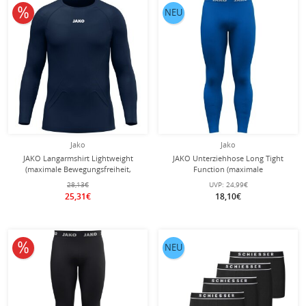
10% reduziert
NEU
Jako
Jako
JAKO Langarmshirt Lightweight
JAKO Unterziehhose Long Tight
(maximale Bewegungsfreiheit,
Function (maximale
nahtlos) Unterwäsche marine blau
Bewegungsfreiheit) lang
28,13€
UVP:
24,99€
Herren
Unterwäsche royalblau
25,31€
18,10€
10% reduziert
NEU