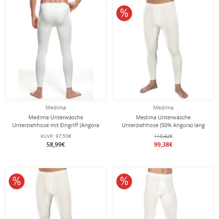
10% reduziert
Medima
Medima
Medima Unterwäsche
Medima Unterwäsche
Unterziehhose mit Eingriff (Angora
Unterziehhose (50% Angora) lang
und Wolle) lang weiss Herren (Gr. M-
weiss Herren (Gr. M-L)
eUVP:
97,50€
110,42€
L)
58,99€
99,38€
10% reduziert
10% reduziert