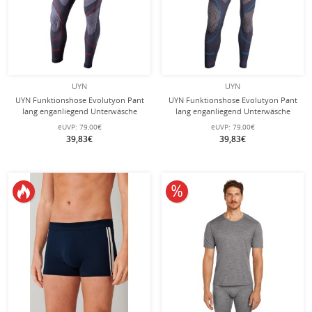
UYN
UYN
UYN Funktionshose Evolutyon Pant
UYN Funktionshose Evolutyon Pant
lang enganliegend Unterwäsche
lang enganliegend Unterwäsche
charcoal/weiss/rot Herren
charcoal/gold/blau Herren
eUVP:
79,00€
eUVP:
79,00€
39,83€
39,83€
10% reduziert