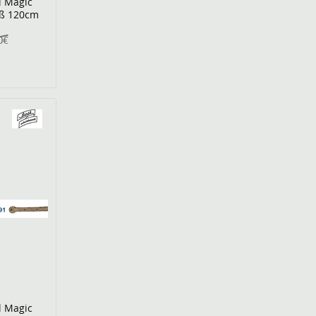
l Magic
iß 120cm
0€
l Magic