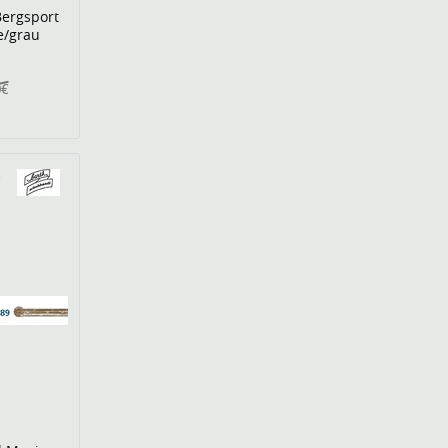
Bergsport
e/grau
0€