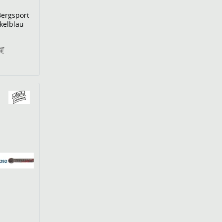
Bergsport
kelblau
0€