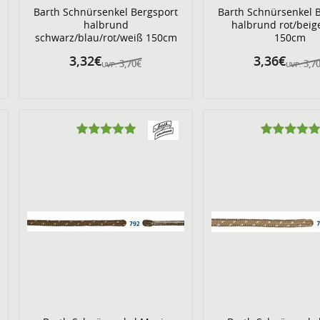
Barth Schnürsenkel Bergsport
Barth Schnürsenkel 
halbrund
halbrund rot/beig
schwarz/blau/rot/weiß 150cm
150cm
3,32€
3,36€
3,70€
3,7
UVP:
UVP: