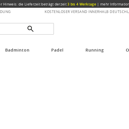
er Hinweis: die Lieferzeit beträgt derzeit
3 bis 4 Werktage
|
mehr Informatio
NDUNG
KOSTENLOSER VERSAND INNERHALB DEUTSCHL
Badminton
Padel
Running
O