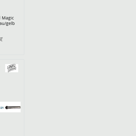
l Magic
au/gelb
0€