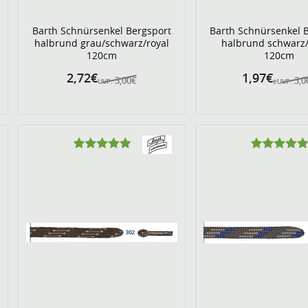
Barth Schnürsenkel Bergsport
Barth Schnürsenkel 
halbrund grau/schwarz/royal
halbrund schwarz
120cm
120cm
2,72€
1,97€
3,00€
3,0
UVP:
eUVP: