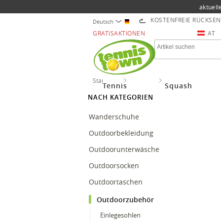
aktuell
KOSTENFREIE RÜCKSE
Deutsch
GRATISAKTIONEN
AT
Startseite
Outdoor
Outdoorzubehör
Tennis
Squash
NACH KATEGORIEN
Wanderschuhe
Outdoorbekleidung
Outdoorunterwäsche
Outdoorsocken
Outdoortaschen
Outdoorzubehör
Einlegesohlen