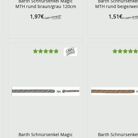
Barth Schnürsenkel Magic
Barth Schnürsenke
MTH rund braun/grau 120cm
MTH rund beige/we
1,97€
1,51€
3,00€
3,0
UVP:
eUVP:
Barth Schnürsenkel Magic
Barth Schnürsenke