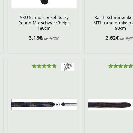
AKU Schnürsenkel Rocky
Barth Schnürsenke
Round Mix schwarz/beige
MTH rund dunkelbl
180cm
90cm
3,18€
2,62€
3,50€
2,9
UVP:
UVP: