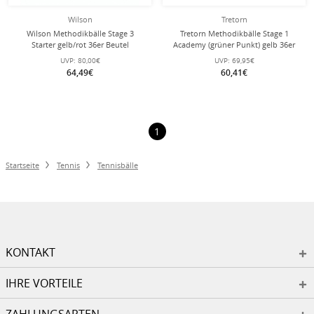
Wilson
Tretorn
Wilson Methodikbälle Stage 3
Tretorn Methodikbälle Stage 1
Starter gelb/rot 36er Beutel
Academy (grüner Punkt) gelb 36er
Polybag
UVP:
80,00€
UVP:
69,95€
64,49€
60,41€
1
Startseite
Tennis
Tennisbälle
KONTAKT
IHRE VORTEILE