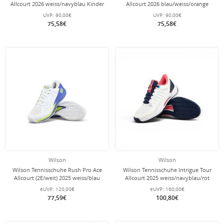
Allcourt 2026 weiss/navyblau Kinder
Allcourt 2026 blau/weiss/orange
Kinder
UVP:
90,00€
UVP:
90,00€
75,58€
75,58€
Wilson
Wilson
Wilson Tennisschuhe Rush Pro Ace
Wilson Tennisschuhe Intrigue Tour
Allcourt (2E/weit) 2025 weiss/blau
Allcourt 2025 weiss/navyblau/rot
Herren
Damen
eUVP:
120,00€
eUVP:
160,00€
77,59€
100,80€