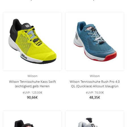
Wilson
Wilson
Wilson Tennisschuhe Kaos Swift
Wilson Tennisschuhe Rush Pro 4.0
(eichtigkeit) gelb Herren
QL (Quicklace) Allcourt blaugrün
Kinder
eUVP:
125,00€
eUVP:
70,00€
90,66€
48,35€