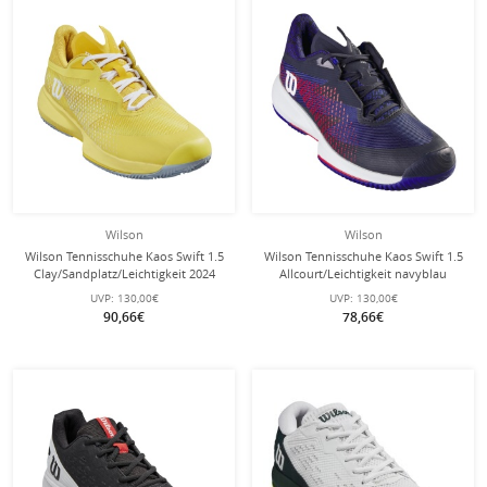
Wilson
Wilson
Wilson Tennisschuhe Kaos Swift 1.5
Wilson Tennisschuhe Kaos Swift 1.5
Clay/Sandplatz/Leichtigkeit 2024
Allcourt/Leichtigkeit navyblau
gelb Damen
Herren
UVP:
130,00€
UVP:
130,00€
90,66€
78,66€