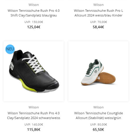
Wilson
Wilson
Wilson Tennisschuhe Rush Pro 4.0
Wilson Tennisschuhe Rush Pro L
Shift Clay/Sandplatz blau/grau
Allcourt 2024 weiss/blau Kinder
Herren
UVP:
150,00€
UVP:
70,00€
125,04€
58,44€
NEU
Wilson
Wilson
Wilson Tennisschuhe Rush Pro 4.0
Wilson Tennisschuhe Courtglide
Clay/Sandplatz 2024 schwarz/weiss
Allcourt (Stabilität) weiss/grün
Herren
Herren
UVP:
140,00€
UVP:
80,00€
115,86€
65,50€