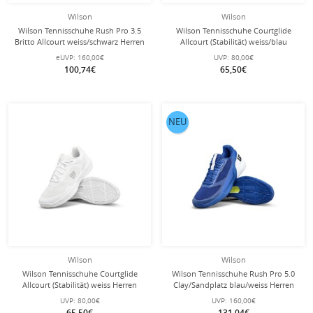
Wilson
Wilson
Wilson Tennisschuhe Rush Pro 3.5
Wilson Tennisschuhe Courtglide
Britto Allcourt weiss/schwarz Herren
Allcourt (Stabilität) weiss/blau
Herren
eUVP:
160,00€
UVP:
80,00€
100,74€
65,50€
NEU
Wilson
Wilson
Wilson Tennisschuhe Courtglide
Wilson Tennisschuhe Rush Pro 5.0
Allcourt (Stabilität) weiss Herren
Clay/Sandplatz blau/weiss Herren
UVP:
80,00€
UVP:
160,00€
65,50€
131,04€