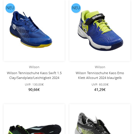
NEU
NEU
Wilson
Wilson
Wilson Tennisschuhe Kaos Swift 1.5
Wilson Tennisschuhe Kaos Emo
Clay/Sandplatz/Leichtigkeit 2024
Klett Allcourt 2024 blau/gelb
blau Herren
Kleinkinder
UVP:
130,00€
UVP:
60,00€
90,66€
41,29€