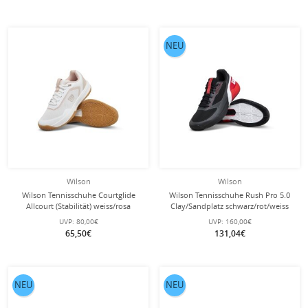
NEU
Wilson
Wilson
Wilson Tennisschuhe Courtglide
Wilson Tennisschuhe Rush Pro 5.0
Allcourt (Stabilität) weiss/rosa
Clay/Sandplatz schwarz/rot/weiss
Damen
Herren
UVP:
80,00€
UVP:
160,00€
65,50€
131,04€
NEU
NEU