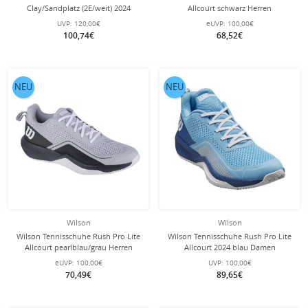
Clay/Sandplatz (2E/weit) 2024
Allcourt schwarz Herren
navyblau/weiss Herren
UVP:
120,00€
eUVP:
100,00€
100,74€
68,52€
NEU
NEU
Wilson
Wilson
Wilson Tennisschuhe Rush Pro Lite
Wilson Tennisschuhe Rush Pro Lite
Allcourt pearlblau/grau Herren
Allcourt 2024 blau Damen
eUVP:
100,00€
UVP:
100,00€
70,49€
89,65€