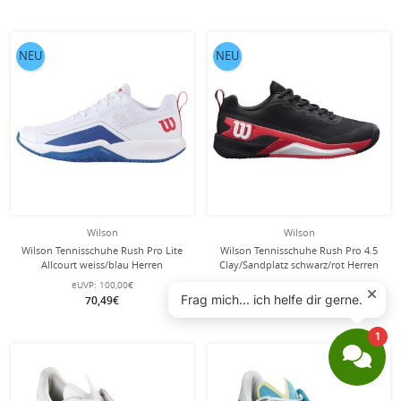
NEU
NEU
Wilson
Wilson
Wilson Tennisschuhe Rush Pro Lite
Wilson Tennisschuhe Rush Pro 4.5
Allcourt weiss/blau Herren
Clay/Sandplatz schwarz/rot Herren
eUVP:
100,00€
eUVP:
140,00€
70,49€
100,74€