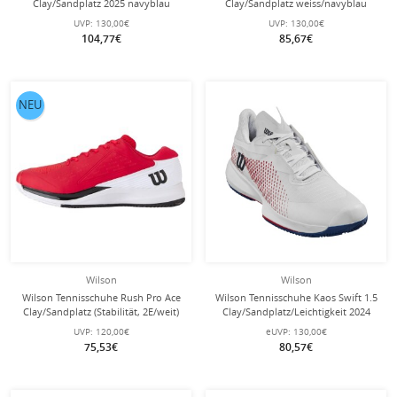
Clay/Sandplatz 2025 navyblau
Clay/Sandplatz weiss/navyblau
Damen
Damen
UVP:
130,00€
UVP:
130,00€
104,77€
85,67€
NEU
Wilson
Wilson
Wilson Tennisschuhe Rush Pro Ace
Wilson Tennisschuhe Kaos Swift 1.5
Clay/Sandplatz (Stabilität, 2E/weit)
Clay/Sandplatz/Leichtigkeit 2024
2025 rot/weiss Herren
weiss Damen
UVP:
120,00€
eUVP:
130,00€
75,53€
80,57€