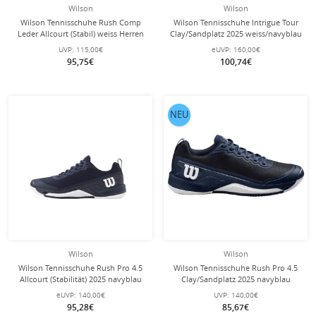
Wilson
Wilson
Wilson Tennisschuhe Rush Comp
Wilson Tennisschuhe Intrigue Tour
Leder Allcourt (Stabil) weiss Herren
Clay/Sandplatz 2025 weiss/navyblau
Damen
UVP:
115,00€
eUVP:
160,00€
95,75€
100,74€
NEU
Wilson
Wilson
Wilson Tennisschuhe Rush Pro 4.5
Wilson Tennisschuhe Rush Pro 4.5
Allcourt (Stabilität) 2025 navyblau
Clay/Sandplatz 2025 navyblau
Herren
Herren
eUVP:
140,00€
UVP:
140,00€
95,28€
85,67€