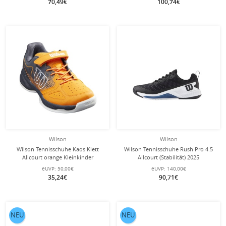
70,49€
100,74€
Wilson
Wilson
Wilson Tennisschuhe Kaos Klett
Wilson Tennisschuhe Rush Pro 4.5
Allcourt orange Kleinkinder
Allcourt (Stabilität) 2025
schwarz/weiss Herren
eUVP:
50,00€
eUVP:
140,00€
35,24€
90,71€
NEU
NEU