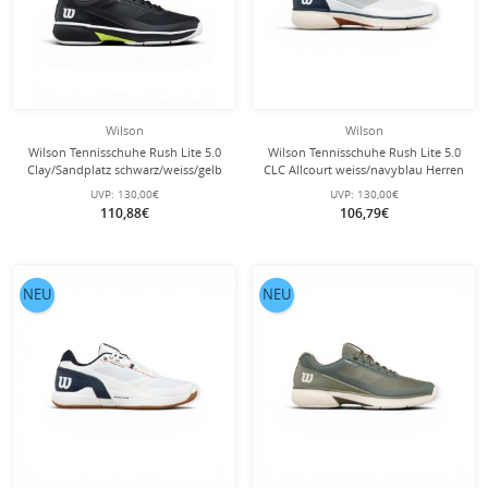
Wilson
Wilson
Wilson Tennisschuhe Rush Lite 5.0
Wilson Tennisschuhe Rush Lite 5.0
Clay/Sandplatz schwarz/weiss/gelb
CLC Allcourt weiss/navyblau Herren
Herren
UVP:
130,00€
UVP:
130,00€
110,88€
106,79€
NEU
NEU