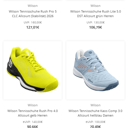
Wilson
Wilson
Wilson Tennisschuhe Rush Pro 5
Wilson Tennisschuhe Rush Lite 5.0
CLC Allcourt (Stabilität) 2026
DST Allcourt grün Herren
weiss/navyblau Herren
UVP:
160,00€
UVP:
130,00€
127,01€
106,79€
Wilson
Wilson
Wilson Tennisschuhe Rush Pro 4.0
Wilson Tennisschuhe Kaos Comp 3.0
Allcourt gelb Herren
Allcourt hellblau Damen
eUVP:
140,00€
eUVP:
100,00€
90,66€
70,49€