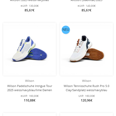
Damen
weiss/blau/lime Herren
eUVP:
130,00€
eUVP:
140,00€
85,67€
85,67€
NEU
Wilson
Wilson
Wilson Padelschuhe Intrigue Tour
Wilson Tennisschuhe Rush Pro 5.0
2025 weiss/navyblau/lime Damen
Clay/Sandplatz weiss/navyblau
Herren
eUVP:
160,00€
UVP:
160,00€
110,88€
120,96€