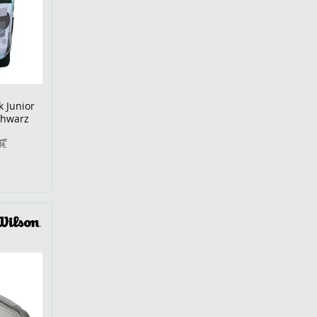
 Junior
chwarz
0€