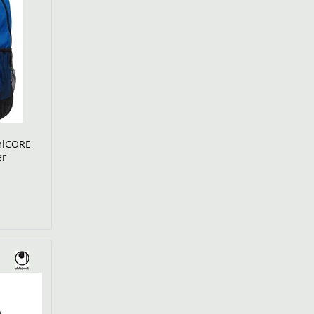
mlCORE
er