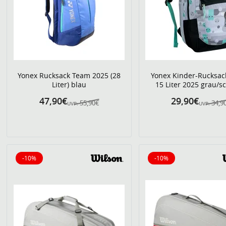
Yonex Rucksack Team 2025 (28
Yonex Kinder-Rucksack
Liter) blau
15 Liter 2025 grau/s
47,90€
29,90€
55,90€
34,9
UVP:
UVP:
-10%
-10%
10% reduziert
10% reduziert