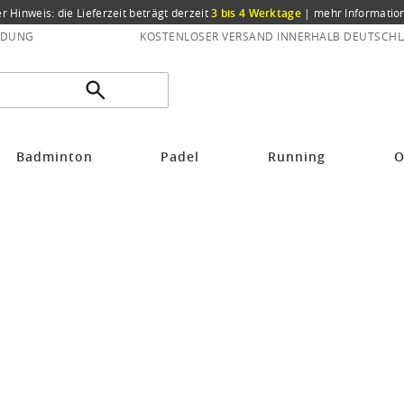
er Hinweis: die Lieferzeit beträgt derzeit
3 bis 4 Werktage
|
mehr Informatio
NDUNG
KOSTENLOSER VERSAND INNERHALB DEUTSCHL
Badminton
Padel
Running
O