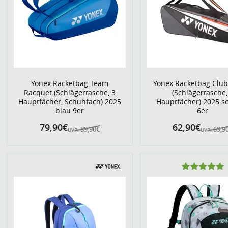
Yonex Racketbag Team
Yonex Racketbag Club
Racquet (Schlägertasche, 3
(Schlägertasche,
Hauptfächer, Schuhfach) 2025
Hauptfächer) 2025 s
blau 9er
6er
79,90€
62,90€
89,90€
69,9
UVP:
UVP: