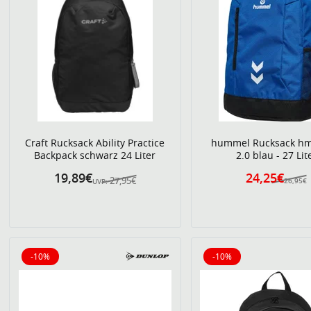
Craft Rucksack Ability Practice
hummel Rucksack h
Backpack schwarz 24 Liter
2.0 blau - 27 Lit
19,89€
24,25€
27,95€
26,95€
UVP:
-10%
-10%
10% reduziert
10% reduziert