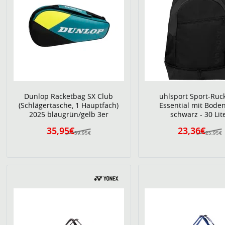
Dunlop Racketbag SX Club
uhlsport Sport-Ruc
(Schlägertasche, 1 Hauptfach)
Essential mit Bode
2025 blaugrün/gelb 3er
schwarz - 30 Lit
35,95€
23,36€
39,95€
25,95€