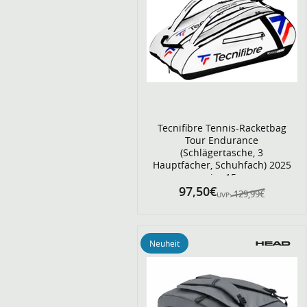
Tecnifibre Tennis-Racketbag
Tour Endurance
(Schlägertasche, 3
Hauptfächer, Schuhfach) 2025
weiss 15er
97,50€
129,99€
UVP:
Neuheit