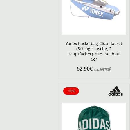
Yonex Racketbag Club Racket
(Schlägertasche, 2
Hauptfächer) 2025 hellblau
6er
62,90€
69,90€
UVP:
-10%
10% reduziert