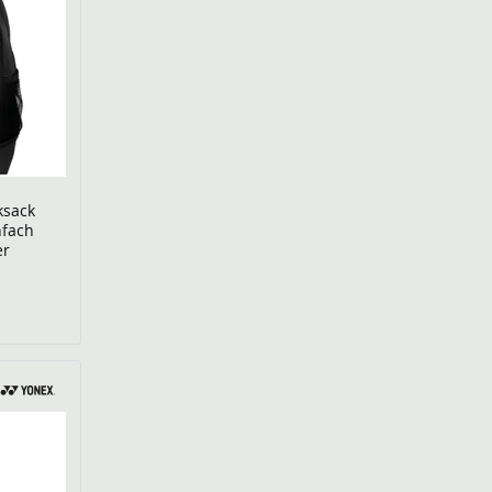
ksack
nfach
er