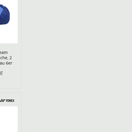
Team
che, 2
au 6er
0€