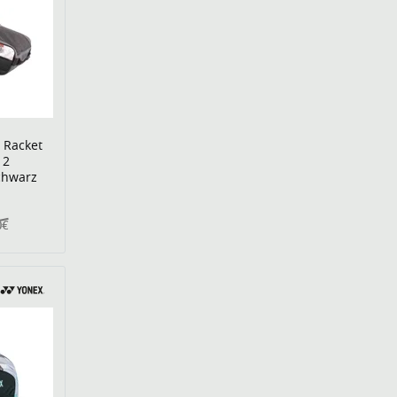
 Racket
 2
chwarz
0€