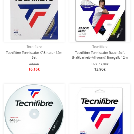
Tecnifibre
Tecnifibre
Tecnifibre Tennissaite XR3 natur 12m
Tecnifibre Tennissaite Razor Soft
Set
(Haltbarkeit+Allround) limegelb 12m
Set
17,95€
UVP:
19,99€
16,16€
13,90€