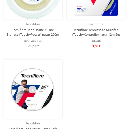
Tecnifibre
Tecnifibre
Tecnifibre Tennissaite X-One
Tecnifibre Tennissaite Multifeel
Biphase (Touch+Power) natur 200m
(Touch+Kontrolle) natur 12m Set
Rolle
UVP:
449,99€
10,90€
389,90€
9,81€
Tecnifibre
Tecnifibre Tennissaite Razor Soft