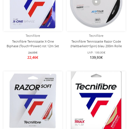
Tecnifibre
Tecnifibre
Tecnifibre Tennissaite X-One
Tecnifibre Tennissaite Razor Code
Biphase (Touch+Power) rot 12m Set
(Haltbarkeit+Spin) blau 200m Rolle
24,95€
UVP:
199,90€
22,46€
139,93€