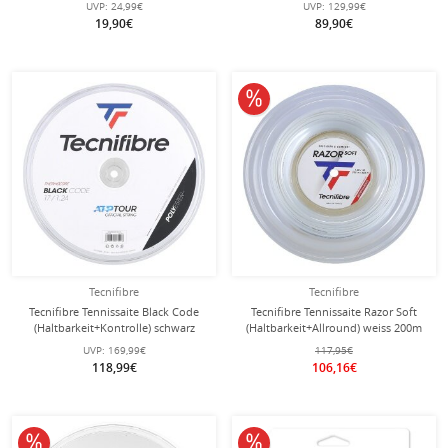
UVP:
24,99€
UVP:
129,99€
19,90€
89,90€
10% reduziert
Tecnifibre
Tecnifibre
Tecnifibre Tennissaite Black Code
Tecnifibre Tennissaite Razor Soft
(Haltbarkeit+Kontrolle) schwarz
(Haltbarkeit+Allround) weiss 200m
200m Rolle
Rolle
UVP:
169,99€
117,95€
118,99€
106,16€
10% reduziert
10% reduziert