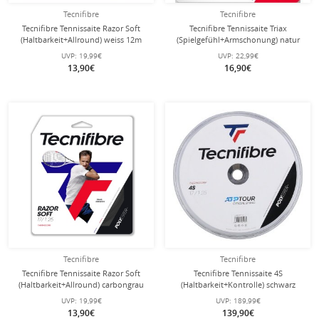
Tecnifibre
Tecnifibre
Tecnifibre Tennissaite Razor Soft
Tecnifibre Tennissaite Triax
(Haltbarkeit+Allround) weiss 12m
(Spielgefühl+Armschonung) natur
Set
12m Set
UVP:
19,99€
UVP:
22,99€
13,90€
16,90€
Tecnifibre
Tecnifibre
Tecnifibre Tennissaite Razor Soft
Tecnifibre Tennissaite 4S
(Haltbarkeit+Allround) carbongrau
(Haltbarkeit+Kontrolle) schwarz
12m Set
200m Rolle
UVP:
19,99€
UVP:
189,99€
13,90€
139,90€