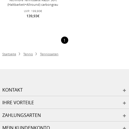
(Haltbarkeit+Allround) carbongrau
200m Rolle
UVP:
199,90€
139,93€
1
Startseite
Tennis
Tennissaiten
KONTAKT
IHRE VORTEILE
ZAHLUNGSARTEN
MEIN KUNDENKONTO