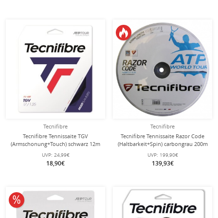
Tecnifibre
Tecnifibre
Tecnifibre Tennissaite TGV
Tecnifibre Tennissaite Razor Code
(Armschonung+Touch) schwarz 12m
(Haltbarkeit+Spin) carbongrau 200m
Set
Rolle
UVP:
24,99€
UVP:
199,90€
18,90€
139,93€
10% reduziert