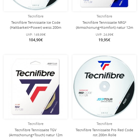
Tecnifibre
Tecnifibre
Tecnifibre Tennissaite Ice Code
Tecnifibre Tennissaite NRG²
(Haltbarkeit+Power) weiss 200m
(Armschonung+Komfort) natur 12m
Rolle
Set
UVP:
149,99€
UVP:
24,99€
104,90€
19,95€
Tecnifibre
Tecnifibre
Tecnifibre Tennissaite TGV
Tecnifibre Tennissaite Pro Red Code
(Armschonung+Touch) natur 12m
rot 200m Rolle
Set