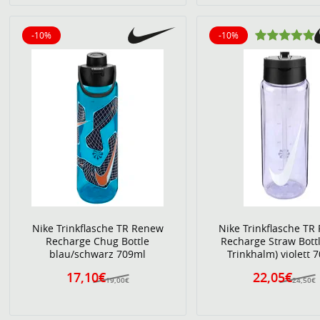
-10%
-10%
10% reduziert
10% reduziert
Nike Trinkflasche TR Renew
Nike Trinkflasche TR
Recharge Chug Bottle
Recharge Straw Bottl
blau/schwarz 709ml
Trinkhalm) violett 
17,10€
22,05€
19,00€
24,50€