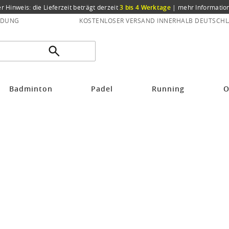
er Hinweis: die Lieferzeit beträgt derzeit
3 bis 4 Werktage
|
mehr Informatio
NDUNG
KOSTENLOSER VERSAND INNERHALB DEUTSCHL
Badminton
Padel
Running
O