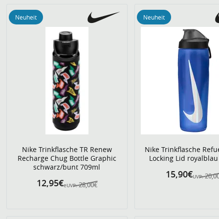
Neuheit
Neuheit
Nike Trinkflasche TR Renew
Nike Trinkflasche Refue
Recharge Chug Bottle Graphic
Locking Lid royalbla
schwarz/bunt 709ml
15,90€
20,0
UVP:
12,95€
28,00€
eUVP: