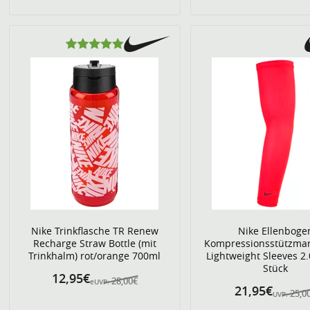
Nike Trinkflasche TR Renew
Nike Ellenboge
Recharge Straw Bottle (mit
Kompressionsstützma
Trinkhalm) rot/orange 700ml
Lightweight Sleeves 2.0
Stück
12,95€
28,00€
eUVP:
21,95€
25,0
UVP: