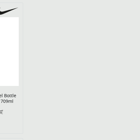
l Bottle
u 709ml
0€