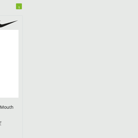
1
g Mouth
z
€