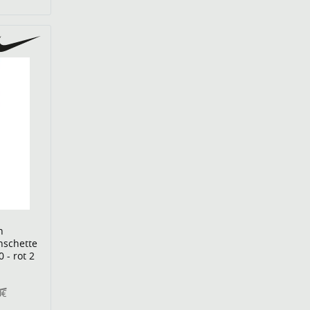
n
nschette
 - rot 2
0€