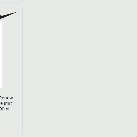
 Renew
e (mit
700ml