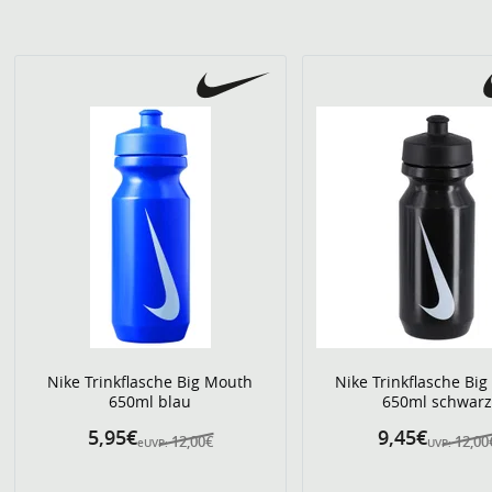
Nike Trinkflasche Big Mouth
Nike Trinkflasche Bi
650ml blau
650ml schwar
5,95€
9,45€
12,00€
12,00
eUVP:
UVP: