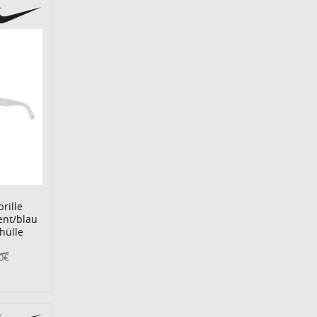
rille
ent/blau
zhülle
0€