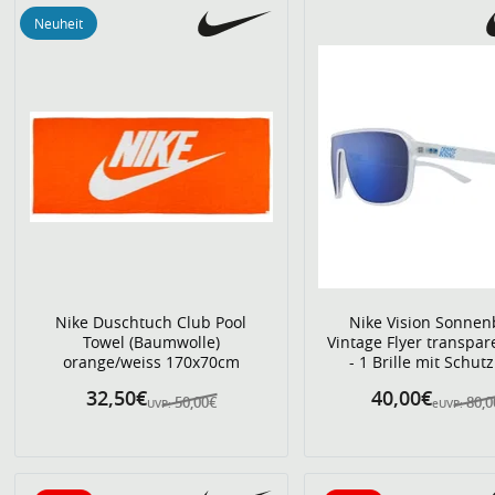
Neuheit
Nike Duschtuch Club Pool
Nike Vision Sonnenb
Towel (Baumwolle)
Vintage Flyer transpar
orange/weiss 170x70cm
- 1 Brille mit Schut
32,50€
40,00€
50,00€
80,0
UVP:
eUVP: