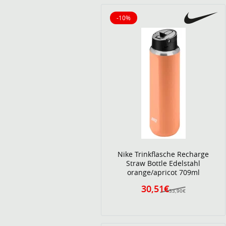
-10%
10% reduziert
Nike Trinkflasche Recharge
Straw Bottle Edelstahl
orange/apricot 709ml
30,51€
33,90€