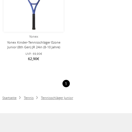
Yonex
Yonex Kinder-Tennisschläger Ezone
Junior (8th Gen) JR 24in (8-10 Jahre)
2025 blau - besaitet -
UVP:
69,90€
62,90€
1
Startseite
Tennis
Tennisschläger Junior