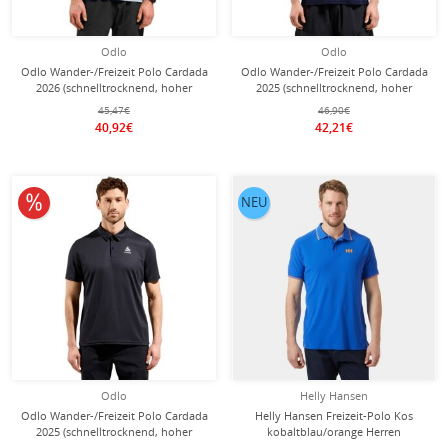
Odlo
Odlo
Odlo Wander-/Freizeit Polo Cardada
Odlo Wander-/Freizeit Polo Cardada
2026 (schnelltrocknend, hoher
2025 (schnelltrocknend, hoher
Tragekomfort) hellblau Herren
Tragekomfort) eclipseblau Herren
45,47€
46,90€
40,92€
42,21€
10% reduziert
NEU
Odlo
Helly Hansen
Odlo Wander-/Freizeit Polo Cardada
Helly Hansen Freizeit-Polo Kos
2025 (schnelltrocknend, hoher
kobaltblau/orange Herren
Tragekomfort) schwarz Herren