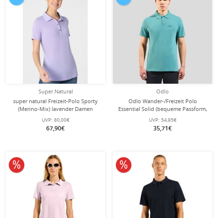
Super.Natural
Odlo
super natural Freizeit-Polo Sporty
Odlo Wander-/Freizeit Polo
(Merino-Mix) lavender Damen
Essential Solid (bequeme Passform,
Baumwolle/Polyester) arcticblau
UVP:
80,00€
UVP:
54,95€
Herren
67,90€
35,71€
10% reduziert
10% reduziert