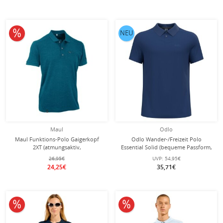
10% reduziert
NEU
Maul
Odlo
Maul Funktions-Polo Gaigerkopf
Odlo Wander-/Freizeit Polo
2XT (atmungsaktiv,
Essential Solid (bequeme Passform,
schnelltrocknend, dauerhaft frisch
Baumwolle/Polyester) navyblau
26,95€
UVP:
54,95€
durch Polygiene) petrol Herren
Herren
24,25€
35,71€
10% reduziert
10% reduziert