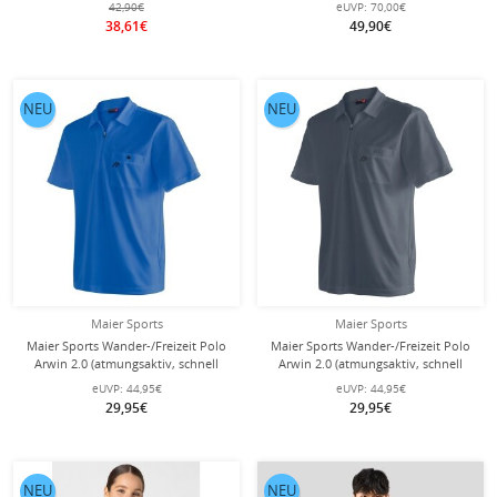
42,90€
eUVP:
70,00€
38,61€
49,90€
NEU
NEU
Maier Sports
Maier Sports
Maier Sports Wander-/Freizeit Polo
Maier Sports Wander-/Freizeit Polo
Arwin 2.0 (atmungsaktiv, schnell
Arwin 2.0 (atmungsaktiv, schnell
trocknend) blau Herren
trocknend) graphitegrau Herren
eUVP:
44,95€
eUVP:
44,95€
29,95€
29,95€
NEU
NEU