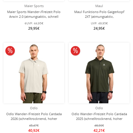
Maier Sports
Maul
Maier Sports Wander-/Freizeit Polo
Maul Funktions-Polo Gaigerkopf
Arwin 2.0 (atmungsaktiv, schnell
2XT (atmungsaktiv,
trocknend) ensignblau Herren
schnelltrocknend, dauerhaft frisch
eUVP:
44,95€
UVP:
49,95€
durch Polygiene) dunkelblau Herren
29,95€
24,95€
10% reduziert
10% reduziert
Odlo
Odlo
Odlo Wander-/Freizeit Polo Cardada
Odlo Wander-/Freizeit Polo Cardada
2026 (schnelltrocknend, hoher
2025 (schnelltrocknend, hoher
Tragekomfort) gardenia beige
Tragekomfort) khaki/grün Herren
45,47€
46,90€
Herren
40,92€
42,21€