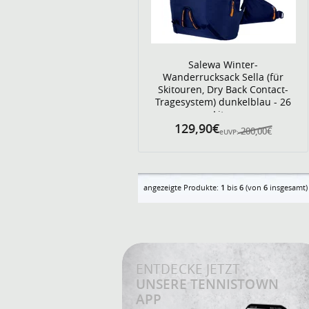
Salewa Winter-
Wanderrucksack Sella (für
Skitouren, Dry Back Contact-
Tragesystem) dunkelblau - 26
Liter
129,90€
200,00€
eUVP:
angezeigte Produkte:
1
bis
6
(von
6
insgesamt)
ENTDECKE JETZT
UNSERE TENNISTOWN
APP