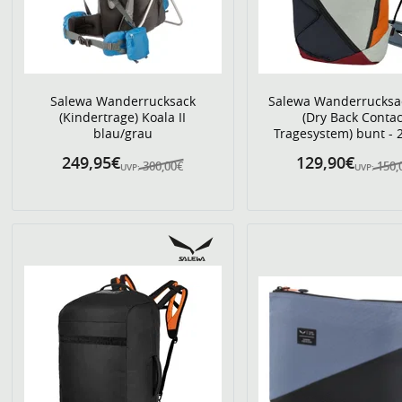
Salewa Wanderrucksack
Salewa Wanderrucksa
(Kindertrage) Koala II
(Dry Back Contac
blau/grau
Tragesystem) bunt - 2
249,95€
129,90€
300,00€
150,
UVP:
UVP: