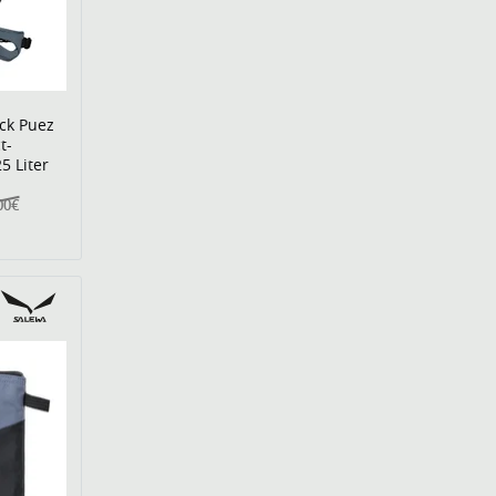
ck Puez
t-
5 Liter
00€