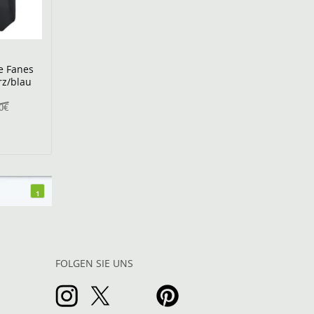
e Fanes
rz/blau
0€
1
FOLGEN SIE UNS