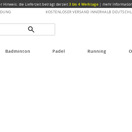
er Hinweis: die Lieferzeit beträgt derzeit
3 bis 4 Werktage
|
mehr Informatio
NDUNG
KOSTENLOSER VERSAND INNERHALB DEUTSCHL
Badminton
Padel
Running
O