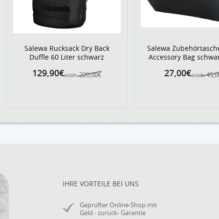
Salewa Rucksack Dry Back
Salewa Zubehörtasch
Duffle 60 Liter schwarz
Accessory Bag schwa
129,90€
27,00€
220,00€
45,0
eUVP:
eUVP:
IHRE VORTEILE BEI UNS
Geprüfter Online-Shop mit
Geld - zurück- Garantie