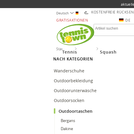
aktuell
KOSTENFREIE RÜCKSE
Deutsch
GRATISAKTIONEN
DE
Startseite
Outdoor
Outdoortaschen
Tennis
Squash
NACH KATEGORIEN
Wanderschuhe
Outdoorbekleidung
Outdoorunterwäsche
Outdoorsocken
Outdoortaschen
Bergans
Dakine