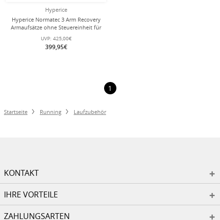
Hyperice
Hyperice Normatec 3 Arm Recovery
Armaufsätze ohne Steuereinheit für
die Arme
UVP:
425,00€
399,95€
1
Startseite
Running
Laufzubehör
KONTAKT
IHRE VORTEILE
ZAHLUNGSARTEN