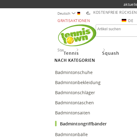
aktuell
KOSTENFREIE RÜCKSE
Deutsch
GRATISAKTIONEN
DE
Startseite
Badminton
Badmintongriffb
Tennis
Squash
NACH KATEGORIEN
Badmintonschuhe
Badmintonbekleidung
Badmintonschläger
Badmintontaschen
Badmintonsaiten
Badmintongriffbänder
Badmintonbälle