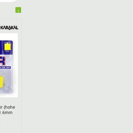
1
ir (hohe
 1.6mm
€