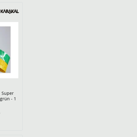
U Super
grün - 1
€