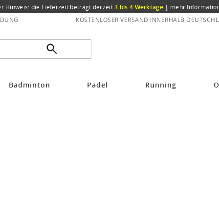
er Hinweis: die Lieferzeit beträgt derzeit
3 bis 4 Werktage
|
mehr Informatio
NDUNG
KOSTENLOSER VERSAND INNERHALB DEUTSCHL
änder
Badminton
Padel
Running
O