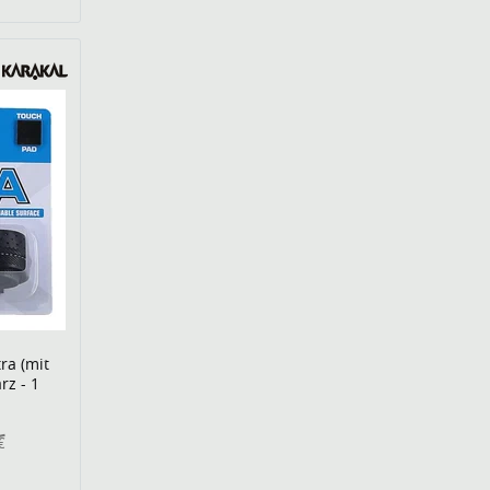
ra (mit
rz - 1
€