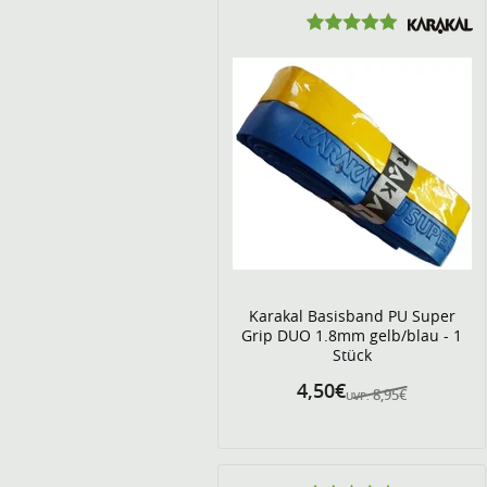
Karakal Basisband PU Super
Grip DUO 1.8mm gelb/blau - 1
Stück
4,50€
8,95€
UVP: