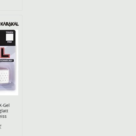
X-Gel
glatt
eiss
€