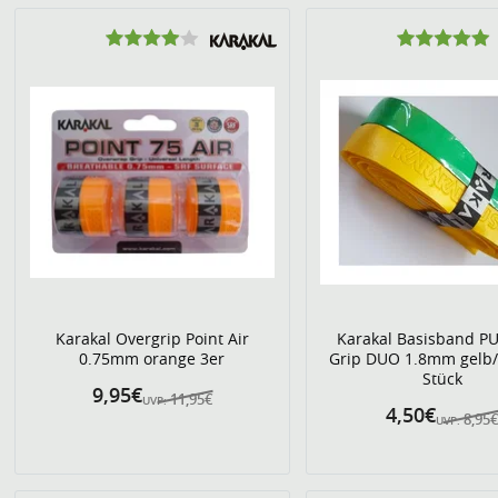
Karakal Overgrip Point Air
Karakal Basisband P
0.75mm orange 3er
Grip DUO 1.8mm gelb/
Stück
9,95€
11,95€
UVP:
4,50€
8,95
UVP: