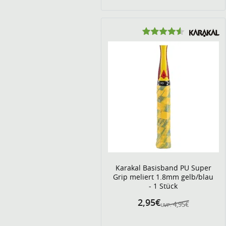
Karakal Basisband PU Super
Grip meliert 1.8mm gelb/blau
- 1 Stück
2,95€
4,95€
UVP: