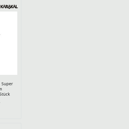
U Super
m
Stück
€