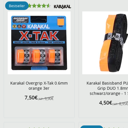
Bestseller
Karakal Overgrip X-Tak 0.6mm
Karakal Basisband P
orange 3er
Grip DUO 1.8m
schwarz/orange - 1 
7,50€
9,90€
UVP:
4,50€
8,95
UVP: