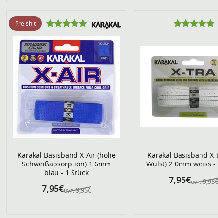
Preishit
Karakal Basisband X-Air (hohe
Karakal Basisband X-t
Schweißabsorption) 1.6mm
Wulst) 2.0mm weiss - 
blau - 1 Stück
7,95€
9,95
UVP:
7,95€
9,95€
UVP: