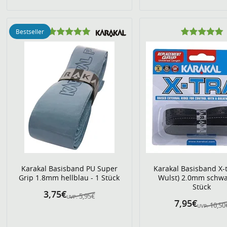
Bestseller
Karakal Basisband PU Super
Karakal Basisband X-t
Grip 1.8mm hellblau - 1 Stück
Wulst) 2.0mm schwa
Stück
3,75€
5,95€
UVP:
7,95€
10,50
UVP: