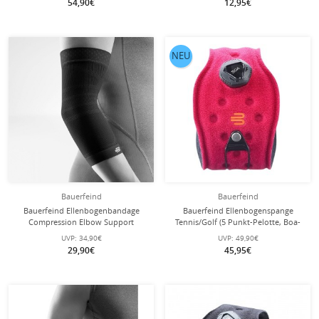
54,90€
12,95€
NEU
Bauerfeind
Bauerfeind
Bauerfeind Ellenbogenbandage
Bauerfeind Ellenbogenspange
Compression Elbow Support
Tennis/Golf (5 Punkt-Pelotte, Boa-
(nahtloses Kompressionsgestrick)
Verschluss) pink
UVP:
34,90€
UVP:
49,90€
schwarz 1er
29,90€
45,95€