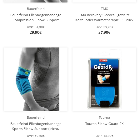
Bauerfeind
TMX
Bauerfeind Ellenbogenbandage
TMX Recovery Sleeves - gezielte
Compression Elbow Support
Kälte- oder Wärmetherapie - 1 Stück
(nahtloses Kompressionsgestrick)
UVP:
34,90€
UVP:
39,95€
hellblau 1er
29,90€
37,90€
Bauerfeind
Tourna
Bauerfeind Ellenbogenbandage
Tourna Elbow Guard RX
Sports Elbow Support (leicht,
komfortabel) riverablau - 1 Stück
UVP:
69,90€
UVP:
18,90€