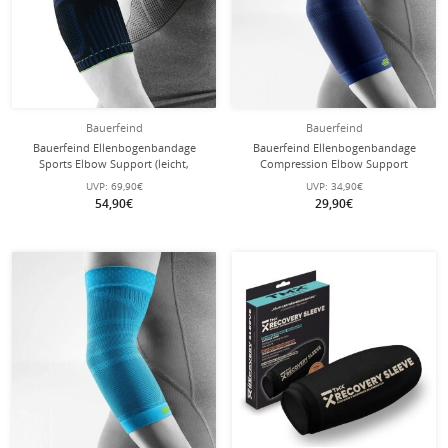
Bauerfeind
Bauerfeind
Bauerfeind Ellenbogenbandage
Bauerfeind Ellenbogenbandage
Sports Elbow Support (leicht,
Compression Elbow Support
komfortabel) schwarz/blau - 1 Stück
(nahtloses Kompressionsgestrick)
UVP:
69,90€
UVP:
34,90€
navyblau 1er
54,90€
29,90€