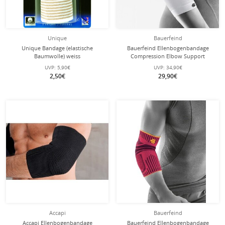
Unique
Bauerfeind
Unique Bandage (elastische
Bauerfeind Ellenbogenbandage
Baumwolle) weiss
Compression Elbow Support
(nahtloses Kompressionsgestrick)
UVP:
5,90€
UVP:
34,90€
weiss 1er
2,50€
29,90€
Accapi
Bauerfeind
Accapi Ellenbogenbandage
Bauerfeind Ellenbogenbandage