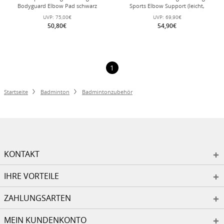
Bodyguard Elbow Pad schwarz
Sports Elbow Support (leicht,
komfortabel) pink - 1 Stück
UVP:
75,00€
UVP:
69,90€
50,80€
54,90€
1
Startseite
Badminton
Badmintonzubehör
KONTAKT
IHRE VORTEILE
ZAHLUNGSARTEN
MEIN KUNDENKONTO