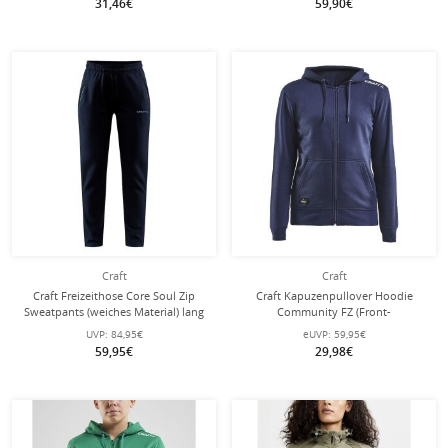
31,46€
59,90€
Craft
Craft
Craft Freizeithose Core Soul Zip
Craft Kapuzenpullover Hoodie
Sweatpants (weiches Material) lang
Community FZ (Front-
navyblau Damen
Reißverschluss, sportliche Passform)
UVP:
84,95€
eUVP:
59,95€
navyblau Damen
59,95€
29,98€