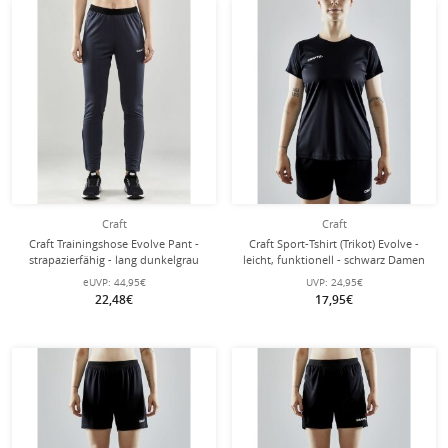
Craft
Craft
Craft Trainingshose Evolve Pant -
Craft Sport-Tshirt (Trikot) Evolve -
strapazierfähig - lang dunkelgrau
leicht, funktionell - schwarz Damen
Damen
eUVP:
44,95€
UVP:
24,95€
22,48€
17,95€