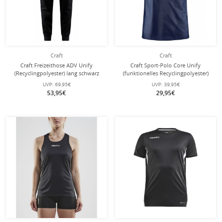
Craft
Craft
Craft Freizeithose ADV Unify
Craft Sport-Polo Core Unify
(Recyclingpolyester) lang schwarz
(funktionelles Recyclingpolyester)
Herren
melangeblau Herren
UVP:
69,95€
UVP:
39,95€
53,95€
29,95€