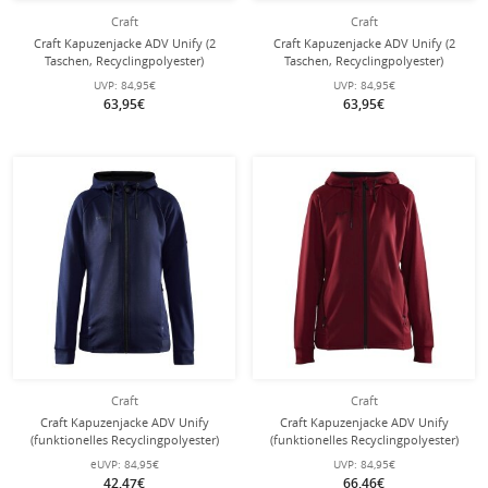
Craft
Craft
Craft Kapuzenjacke ADV Unify (2
Craft Kapuzenjacke ADV Unify (2
Taschen, Recyclingpolyester)
Taschen, Recyclingpolyester)
bordeaux/rot Herren
tealblau Herren
UVP:
84,95€
UVP:
84,95€
63,95€
63,95€
Craft
Craft
Craft Kapuzenjacke ADV Unify
Craft Kapuzenjacke ADV Unify
(funktionelles Recyclingpolyester)
(funktionelles Recyclingpolyester)
navyblau Damen
bordeaux/rot Damen
eUVP:
84,95€
UVP:
84,95€
42,47€
66,46€