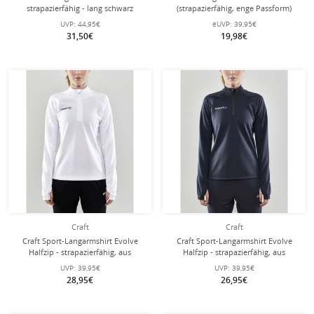
strapazierfähig - lang schwarz
(strapazierfähig, enge Passform)
Damen
lang schwarz Damen
UVP:
44,95€
eUVP:
39,95€
31,50€
19,98€
Craft
Craft
Craft Sport-Langarmshirt Evolve
Craft Sport-Langarmshirt Evolve
Halfzip - strapazierfähig, aus
Halfzip - strapazierfähig, aus
Stretchmaterial - weiss Damen
Stretchmaterial - dunkelgrau Damen
UVP:
39,95€
UVP:
39,95€
28,95€
26,95€