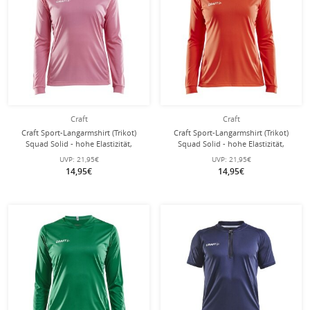
Craft
Craft
Craft Sport-Langarmshirt (Trikot)
Craft Sport-Langarmshirt (Trikot)
Squad Solid - hohe Elastizität,
Squad Solid - hohe Elastizität,
ergonomisches Design - pink
ergonomisches Design - orange
UVP:
21,95€
UVP:
21,95€
Damen
Damen
14,95€
14,95€