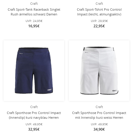
Craft
Craft
Craft Sport-Tank Racerback Singlet
Craft Sport-Tshirt Pro Control
Rush ärmellos schwarz Damen
Impact (leicht, atmungsaktiv)
schwarz Herren
UVP:
24,95€
UVP:
29,95€
16,95€
22,95€
Craft
Craft
Craft Sporthose Pro Control Impact
Craft Sporthose Pro Control Impact
(Innenslip) kurz navyblau Herren
mit Innenslip kurz weiss Herren
UVP:
49,95€
UVP:
49,95€
32,95€
34,90€