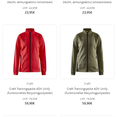
(leicht, atmungsaktiv) rot/schwarz
(leicht, atmungsaktiv) schwarz/weiss
Herren
Herren
UVP:
44,95€
UVP:
44,95€
23,95€
23,95€
Craft
Craft
Craft Trainingsjacke ADV Unify
Craft Trainingsjacke ADV Unify
(funktionelles Recyclingpolyester)
(funktionelles Recyclingpolyester)
rot Damen
khakigrün Damen
UVP:
79,95€
UVP:
79,95€
59,90€
59,90€