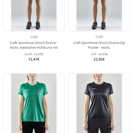
Craft
Craft
Craft Sporthose (Short) Evolve -
Craft Sporthose (Short) Evolve Zip
leicht, elastischer Hüftbund mit
Pocket - leicht,
Kordelzug, ohne Seitentaschen -
Reissverschlusstaschen - schwarz
eUVP:
24,95€
UVP:
34,95€
schwarz Damen
Damen
12,47€
22,95€