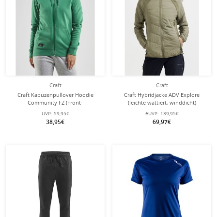
Craft
Craft
Craft Kapuzenpullover Hoodie
Craft Hybridjacke ADV Explore
Community FZ (Front-
(leichte wattiert, winddicht)
Reißverschluss, sportliche Passform)
khakigrün Damen
UVP:
59,95€
eUVP:
139,95€
grün Damen
38,95€
69,97€