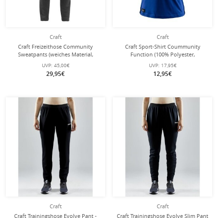
Craft
Craft
Craft Freizeithose Community
Craft Sport-Shirt Coummunity
Sweatpants (weiches Material,
Function (100% Polyester,
höchster Tragekomfort) lang
schnelltrocknend) kobaltblau
UVP:
45,00€
UVP:
17,95€
schwarz Herren
Damen
29,95€
12,95€
Craft
Craft
Craft Trainingshose Evolve Pant -
Craft Trainingshose Evolve Slim Pant