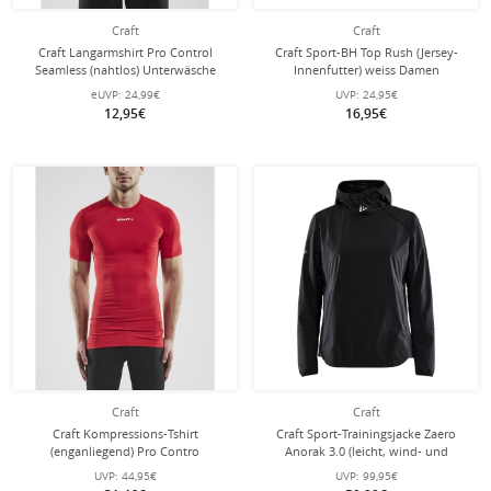
Craft
Craft
Craft Langarmshirt Pro Control
Craft Sport-BH Top Rush (Jersey-
Seamless (nahtlos) Unterwäsche
Innenfutter) weiss Damen
royalblau Herren
eUVP:
24,99€
UVP:
24,95€
12,95€
16,95€
Craft
Craft
Craft Kompressions-Tshirt
Craft Sport-Trainingsjacke Zaero
(enganliegend) Pro Contro
Anorak 3.0 (leicht, wind- und
Unterwäsche rot Herren
wasserabweisend) schwarz Damen
UVP:
44,95€
UVP:
99,95€