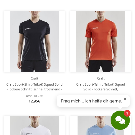
Craft
Craft
Craft Sport-Shirt (Trikot) Squad Solid
Craft Sport-Tshirt (Trikot) Squad
- lockere Schnitt, schnelltrocknend -
Solid - lockere Schnitt,
schwarz Damen
schnelltrocknend - orange Herren
UVP:
18,95€
UVP:
18,95€
12,95€
12,95€