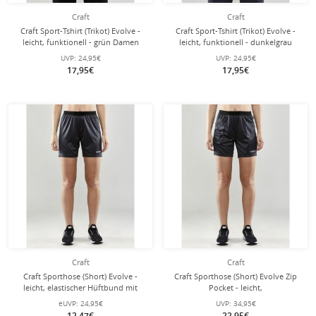
Craft
Craft
Craft Sport-Tshirt (Trikot) Evolve -
Craft Sport-Tshirt (Trikot) Evolve -
leicht, funktionell - grün Damen
leicht, funktionell - dunkelgrau
Damen
UVP:
24,95€
UVP:
24,95€
17,95€
17,95€
Craft
Craft
Craft Sporthose (Short) Evolve -
Craft Sporthose (Short) Evolve Zip
leicht, elastischer Hüftbund mit
Pocket - leicht,
Kordelzug, ohne Seitentaschen -
Reissverschlusstaschen - dunkelgrau
eUVP:
24,95€
UVP:
34,95€
dunkelgrau Damen
Damen
12,47€
22,95€