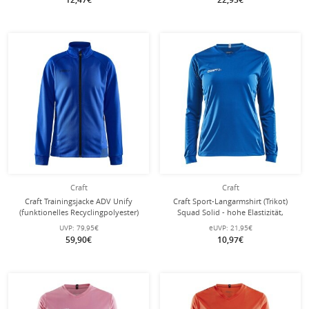
Craft
Craft
Craft Trainingsjacke ADV Unify
Craft Sport-Langarmshirt (Trikot)
(funktionelles Recyclingpolyester)
Squad Solid - hohe Elastizität,
kobaltblau Damen
ergonomisches Design - royalblau
UVP:
79,95€
eUVP:
21,95€
Damen
59,90€
10,97€