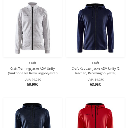
Craft
Craft
Craft Trainingsjacke ADV Unify
Craft Kapuzenjacke ADV Unify (2
(funktionelles Recyclingpolyester)
Taschen, Recyclingpolyester)
hellgrau Damen
navyblau Herren
UVP:
79,95€
UVP:
84,95€
59,90€
63,95€