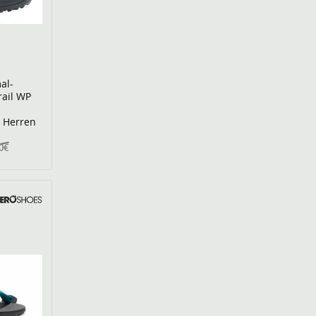
al-
rail WP
u Herren
00€