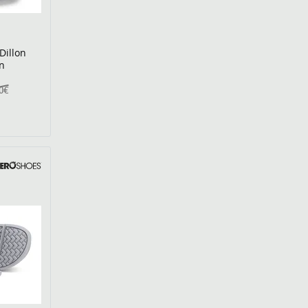
Dillon
n
00€