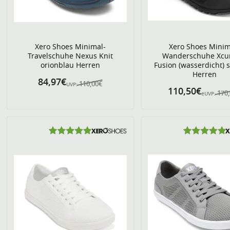
Xero Shoes Minimal-
Xero Shoes Minim
Travelschuhe Nexus Knit
Wanderschuhe Xcu
orionblau Herren
Fusion (wasserdicht) 
Herren
84,97€
110,00€
UVP:
110,50€
170
eUVP: