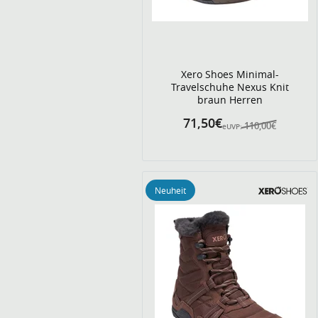
Xero Shoes Minimal-
Travelschuhe Nexus Knit
braun Herren
71,50€
110,00€
eUVP:
Neuheit