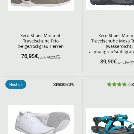
Xero Shoes Minimal-
Xero Shoes Minim
Travelschuhe Prio
Travelschuhe Mesa T
beige/rockgrau Herren
(wasserdicht)
asphaltgrau/stahlgra
76,95€
105,00€
eUVP:
89,90€
150,
UVP:
Neuheit