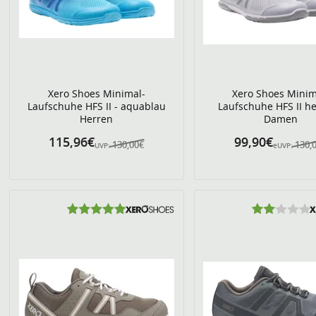
Xero Shoes Minimal-
Xero Shoes Minim
Laufschuhe HFS II - aquablau
Laufschuhe HFS II he
Herren
Damen
115,96€
99,90€
130,00€
130,
UVP:
eUVP: