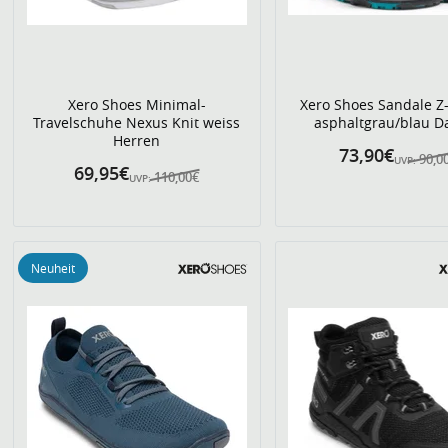
Xero Shoes Minimal-
Xero Shoes Sandale Z-
Travelschuhe Nexus Knit weiss
asphaltgrau/blau 
Herren
73,90€
90,0
UVP:
69,95€
110,00€
UVP:
Neuheit