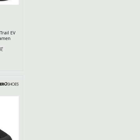
Trail EV
Damen
0€