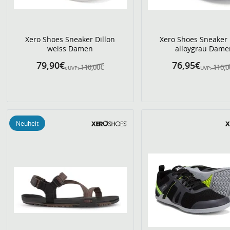
Xero Shoes Sneaker Dillon
Xero Shoes Sneaker 
weiss Damen
alloygrau Dame
79,90€
76,95€
110,00€
110,
eUVP:
UVP:
Neuheit