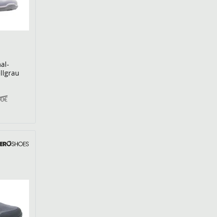
al-
llgrau
00€