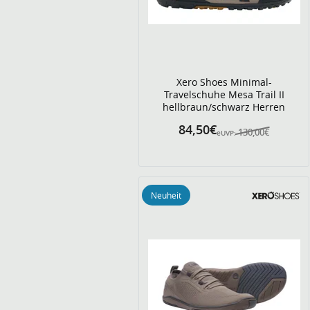
Xero Shoes Minimal-
Travelschuhe Mesa Trail II
hellbraun/schwarz Herren
84,50€
130,00€
eUVP:
Neuheit