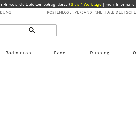
er Hinweis: die Lieferzeit beträgt derzeit
3 bis 4 Werktage
|
mehr Informatio
NDUNG
KOSTENLOSER VERSAND INNERHALB DEUTSCHL
Badminton
Padel
Running
O