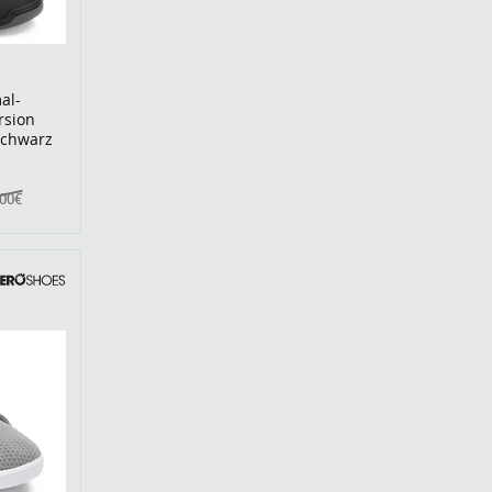
al-
rsion
schwarz
,00€