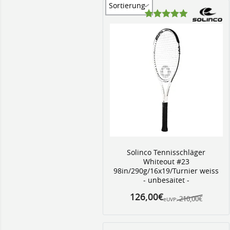
Sortierung
Solinco Tennisschläger
Whiteout #23
98in/290g/16x19/Turnier weiss
- unbesaitet -
126,00€
210,00€
eUVP: