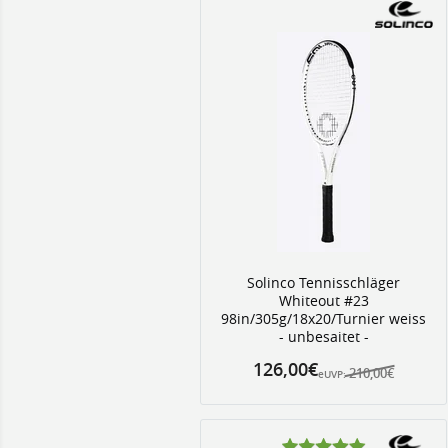
Solinco Tennisschläger
Whiteout #23
98in/305g/18x20/Turnier weiss
- unbesaitet -
126,00€
210,00€
eUVP: