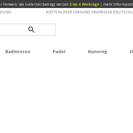
er Hinweis: die Lieferzeit beträgt derzeit
3 bis 4 Werktage
|
mehr Informatio
NDUNG
KOSTENLOSER VERSAND INNERHALB DEUTSCHL
Badminton
Padel
Running
O