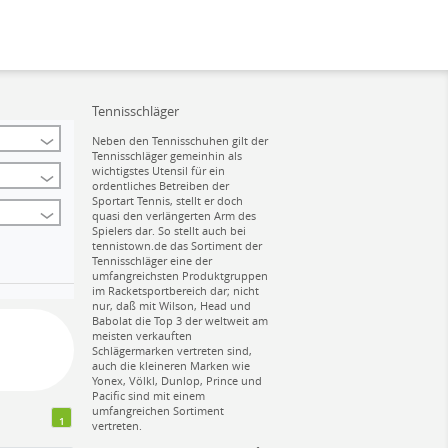
Tennisschläger
Neben den Tennisschuhen gilt der
Tennisschläger gemeinhin als
wichtigstes Utensil für ein
ordentliches Betreiben der
Sportart Tennis, stellt er doch
quasi den verlängerten Arm des
Spielers dar. So stellt auch bei
tennistown.de das Sortiment der
Tennisschläger eine der
umfangreichsten Produktgruppen
im Racketsportbereich dar; nicht
nur, daß mit Wilson, Head und
Babolat die Top 3 der weltweit am
meisten verkauften
Schlägermarken vertreten sind,
auch die kleineren Marken wie
Yonex, Völkl, Dunlop, Prince und
Pacific sind mit einem
umfangreichen Sortiment
1
vertreten.