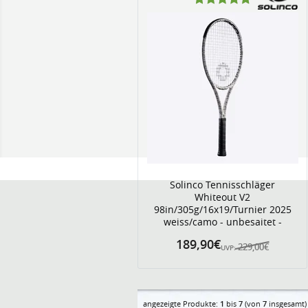
Solinco Tennisschläger
Whiteout V2
98in/305g/16x19/Turnier 2025
weiss/camo - unbesaitet -
189,90€
229,00€
UVP:
angezeigte Produkte:
1
bis
7
(von
7
insgesamt)