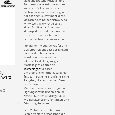
viele angebotene Auslauf- und
Sondermodelle auf ihre Kosten
kommen. Selbst wer einen
Schläger aus weit zurückliegenden
Kollektionen sucht findet diese
vielfach noch bei tennistown, da
wir wissen, wie wichtig es ist,
einen Schläger, auf den man
eingespielt ist und mit dem man
zurechtkommt, später noch
einmal nachkaufen zu können.
Für Trainer, Wiederverkäufer und
Gewerbetreibende ist der Einkauf
bei uns durch spezielle
Konditionen zusätzich sehr
lukrativ. Und alle gängigen
Modelle gibt es auch als
Testschläger
für einen
äger
unverbindlichen und ausgiebigen
Test zum ausleihen. Umfangreiche
chwarz -
Ratgeber, die technischen Daten
der Schläger,
Materialzusammensetzungen und
,00€
Eignungsprofile finden sich im
Bereich Kundenservice genauso
wie Besaitungsempfehlungen und
Erfahrungsberichte.
Eine Vielzahl von Filtern und
Schiebereglern ermöglichen die