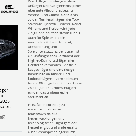
Vom billigen Einsteigerschläger für
Anfänger und Gelegenheitsspieler
über gute Allroundrackets für
Vereins- und Clubspieler bis hin
zu den Turnierschlägern der Top-
Stars wie Djokovic, Federer, Nadal,
Williams und Kerber wird jede
Zielgruppe bei tennistown fündig.
Auch für Spieler, die ein
maximales Maß an Komfort,
Armschonung und
Spielunterstützung benötigen ist
ein umfangreiches Sortiment der
Hightec-Komfortschläger aller
Hersteller vorhanden. Spezielle
Ladyschläger und eine riesige
Bandbreite an Kinder- und
Juniorschlägern – vom kleinsten
für die 80cm großen Knirpse bis zu
26-Zoll Junior-Turnierschlägern –
äger
runden das umfangreiche
mo
Sortiment ab.
 2025
Es ist fast nicht nötig zu
aitet -
erwähnen, daß es bei
tennistown.de alle
90€
Neuentwicklungen und
technologischen Highlights der
Hersteller gibt und andererseits
auch Schnäppchenjäger durch