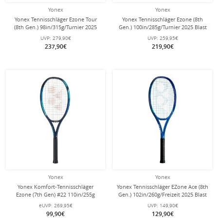
Yonex
Yonex
Yonex Tennisschläger Ezone Tour
Yonex Tennisschläger Ezone (8th
(8th Gen.) 98in/315g/Turnier 2025
Gen.) 100in/285g/Turnier 2025 Blast
blau - unbesaitet -
blau - unbesaitet -
UVP:
279,90€
UVP:
259,95€
237,90€
219,90€
Yonex
Yonex
Yonex Komfort-Tennisschläger
Yonex Tennisschläger EZone Ace (8th
Ezone (7th Gen) #22 110in/255g
Gen.) 102in/260g/Freizeit 2025 Blast
himmelblau - besaitet -
blau - besaitet -
eUVP:
269,95€
UVP:
149,90€
99,90€
129,90€