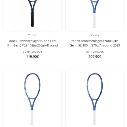
Yonex
Yonex
Yonex Tennisschläger EZone Feel
Yonex Tennisschläger Ezone (8th
(7th Gen.) #22 102in/250g/Allround
Gen.) SL 100in/270g/Allround 2025
himmelblau - besaitet -
blau - unbesaitet -
eUVP:
209,90€
UVP:
249,90€
119,90€
209,90€