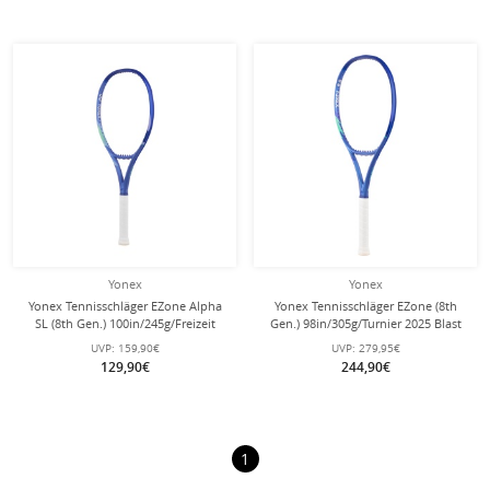
Yonex
Yonex
Yonex Tennisschläger EZone Alpha
Yonex Tennisschläger EZone (8th
SL (8th Gen.) 100in/245g/Freizeit
Gen.) 98in/305g/Turnier 2025 Blast
2025 Blast blau - besaitet -
blau - unbesaitet -
UVP:
159,90€
UVP:
279,95€
129,90€
244,90€
1