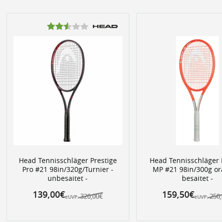
Head Tennisschläger Prestige
Head Tennisschläger 
Pro #21 98in/320g/Turnier -
MP #21 98in/300g or
unbesaitet -
besaitet -
139,00€
159,50€
320,00€
250
eUVP:
eUVP: