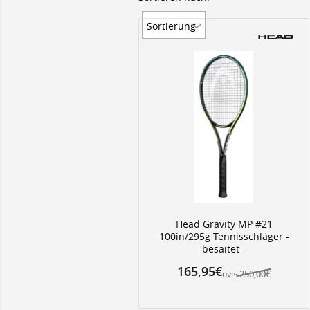
Sortierung
Head Gravity MP #21
100in/295g Tennisschläger -
besaitet -
165,95€
250,00€
UVP: