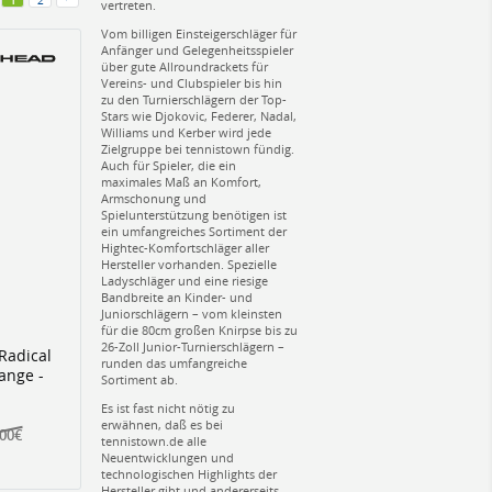
1
2
vertreten.
Vom billigen Einsteigerschläger für
Anfänger und Gelegenheitsspieler
über gute Allroundrackets für
Vereins- und Clubspieler bis hin
zu den Turnierschlägern der Top-
Stars wie Djokovic, Federer, Nadal,
Williams und Kerber wird jede
Zielgruppe bei tennistown fündig.
Auch für Spieler, die ein
maximales Maß an Komfort,
Armschonung und
Spielunterstützung benötigen ist
ein umfangreiches Sortiment der
Hightec-Komfortschläger aller
Hersteller vorhanden. Spezielle
Ladyschläger und eine riesige
Bandbreite an Kinder- und
Juniorschlägern – vom kleinsten
für die 80cm großen Knirpse bis zu
26-Zoll Junior-Turnierschlägern –
Radical
runden das umfangreiche
ange -
Sortiment ab.
Es ist fast nicht nötig zu
erwähnen, daß es bei
,00€
tennistown.de alle
Neuentwicklungen und
technologischen Highlights der
Hersteller gibt und andererseits