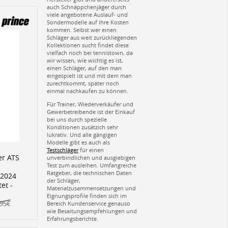
auch Schnäppchenjäger durch
viele angebotene Auslauf- und
Sondermodelle auf ihre Kosten
kommen. Selbst wer einen
Schläger aus weit zurückliegenden
Kollektionen sucht findet diese
vielfach noch bei tennistown, da
wir wissen, wie wichtig es ist,
einen Schläger, auf den man
eingespielt ist und mit dem man
zurechtkommt, später noch
einmal nachkaufen zu können.
Für Trainer, Wiederverkäufer und
Gewerbetreibende ist der Einkauf
bei uns durch spezielle
Konditionen zusätzich sehr
lukrativ. Und alle gängigen
Modelle gibt es auch als
Testschläger
für einen
er ATS
unverbindlichen und ausgiebigen
Test zum ausleihen. Umfangreiche
Ratgeber, die technischen Daten
 2024
der Schläger,
et -
Materialzusammensetzungen und
Eignungsprofile finden sich im
,95€
Bereich Kundenservice genauso
wie Besaitungsempfehlungen und
Erfahrungsberichte.