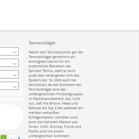
Tennisschläger
Neben den Tennisschuhen gilt der
Tennisschläger gemeinhin als
wichtigstes Utensil für ein
ordentliches Betreiben der
Sportart Tennis, stellt er doch
quasi den verlängerten Arm des
Spielers dar. So stellt auch bei
tennistown.de das Sortiment der
Tennisschläger eine der
umfangreichsten Produktgruppen
im Racketsportbereich dar; nicht
nur, daß mit Wilson, Head und
Babolat die Top 3 der weltweit am
meisten verkauften
Schlägermarken vertreten sind,
auch die kleineren Marken wie
Yonex, Völkl, Dunlop, Prince und
Pacific sind mit einem
umfangreichen Sortiment