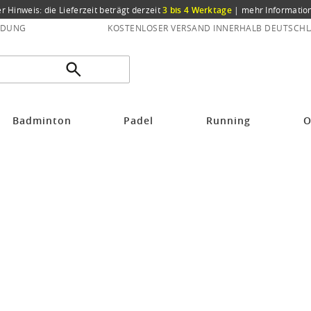
er Hinweis: die Lieferzeit beträgt derzeit
3 bis 4 Werktage
|
mehr Informatio
NDUNG
KOSTENLOSER VERSAND INNERHALB DEUTSCHL
Badminton
Padel
Running
O