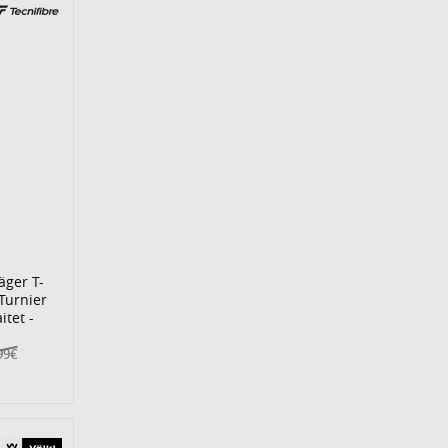
äger T-
Turnier
itet -
99€