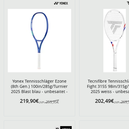
Yonex Tennisschläger Ezone
Tecnifibre Tennisschl
(8th Gen.) 100in/285g/Turnier
Fight 315S 98in/315g/
2025 Blast blau - unbesaitet -
2025 weiss - unbesa
219,90€
202,49€
259,95€
269,
UVP:
UVP: