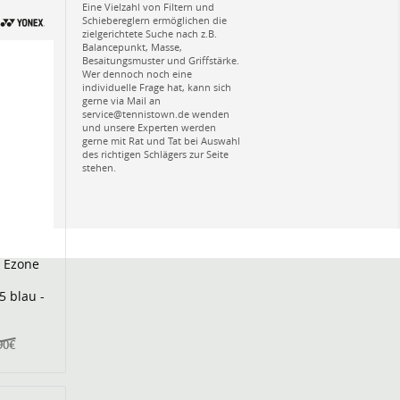
Eine Vielzahl von Filtern und
Schiebereglern ermöglichen die
zielgerichtete Suche nach z.B.
Balancepunkt, Masse,
Besaitungsmuster und Griffstärke.
Wer dennoch noch eine
individuelle Frage hat, kann sich
gerne via Mail an
service@tennistown.de wenden
und unsere Experten werden
gerne mit Rat und Tat bei Auswahl
des richtigen Schlägers zur Seite
stehen.
r Ezone
5 blau -
90€