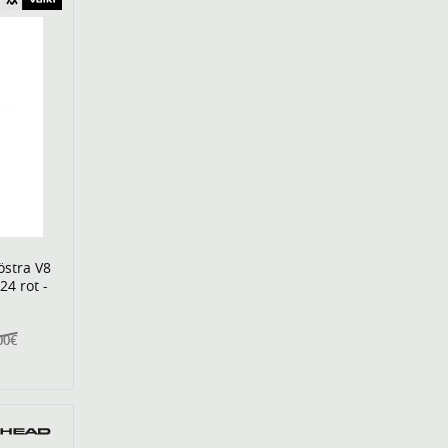
östra V8
24 rot -
00€