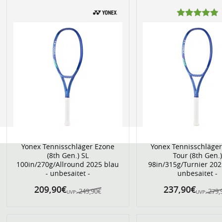
Yonex Tennisschläger Ezone
Yonex Tennisschläge
(8th Gen.) SL
Tour (8th Gen.)
100in/270g/Allround 2025 blau
98in/315g/Turnier 202
- unbesaitet -
unbesaitet -
209,90€
237,90€
249,90€
279,
UVP:
UVP: