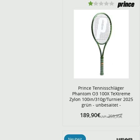
Prince Tennisschläger
Phantom O3 100X TeXtreme
Zylon 100in/310g/Turnier 2025
grün - unbesaitet -
189,90€
259,95€
UVP:
Neuheit