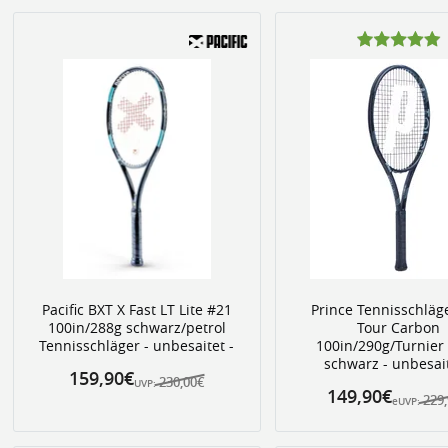
Pacific BXT X Fast LT Lite #21
Prince Tennisschläg
100in/288g schwarz/petrol
Tour Carbon
Tennisschläger - unbesaitet -
100in/290g/Turnier
schwarz - unbesait
159,90€
230,00€
UVP:
149,90€
229
eUVP: