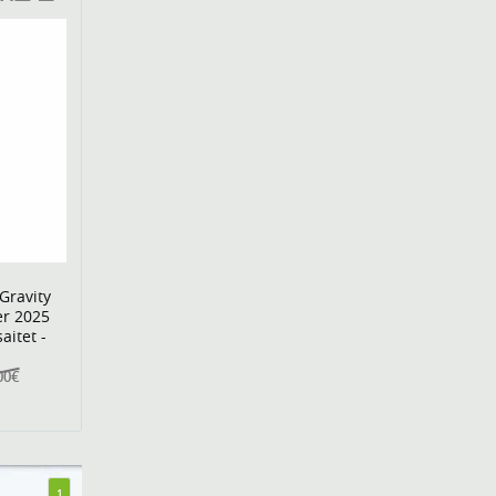
Gravity
er 2025
aitet -
00€
1