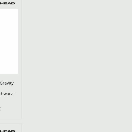
Gravity
chwarz -
€