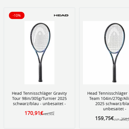
-10%
10% reduziert
Head Tennisschläger Gravity
Head Tennisschläger 
Tour 98in/305g/Turnier 2025
Team 104in/270g/Al
schwarz/blau - unbesaitet -
2025 schwarz/bla
unbesaitet -
170,91€
189,90€
159,75€
250,
UVP: