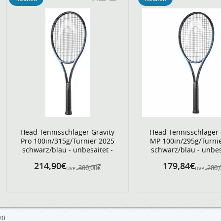
Head Tennisschläger Gravity
Head Tennisschläger 
Pro 100in/315g/Turnier 2025
MP 100in/295g/Turni
schwarz/blau - unbesaitet -
schwarz/blau - unbes
214,90€
179,84€
300,00€
280,
UVP:
UVP:
t)