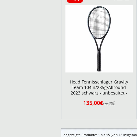
10% reduziert
Head Tennisschläger Gravity
Team 104in/285g/Allround
2023 schwarz - unbesaitet -
135,00€
150,00€
angezeigte Produkte:
1
bis
15
(von
15
insgesam