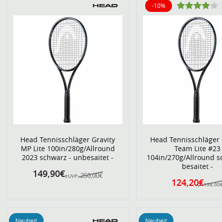
-10%
10% reduziert
Head Tennisschläger Gravity
Head Tennisschläger 
MP Lite 100in/280g/Allround
Team Lite #23
2023 schwarz - unbesaitet -
104in/270g/Allround s
besaitet -
149,90€
250,00€
eUVP:
124,20€
138,00
Neuheit
Neuheit