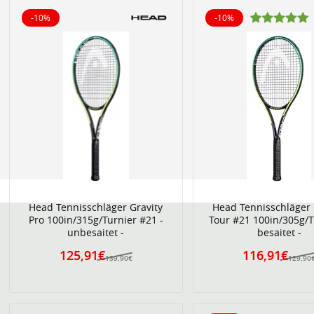
-10%
-10%
10% reduziert
10% reduziert
Head Tennisschläger Gravity
Head Tennisschläger 
Pro 100in/315g/Turnier #21 -
Tour #21 100in/305g/T
unbesaitet -
besaitet -
125,91€
116,91€
139,90€
129,90