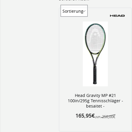
Sortierung
Head Gravity MP #21
100in/295g Tennisschläger -
besaitet -
165,95€
250,00€
UVP: