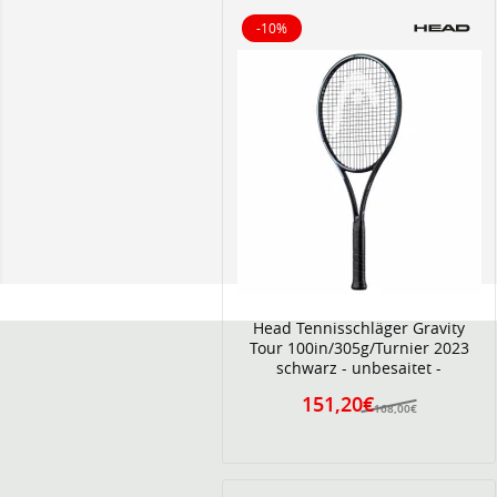
-10%
10% reduziert
Head Tennisschläger Gravity
Tour 100in/305g/Turnier 2023
schwarz - unbesaitet -
151,20€
168,00€