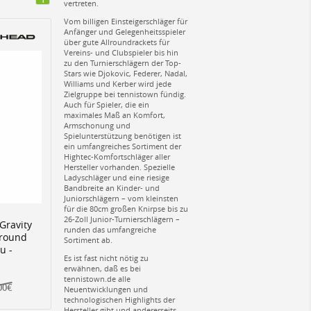
1
vertreten.
Vom billigen Einsteigerschläger für
Anfänger und Gelegenheitsspieler
über gute Allroundrackets für
Vereins- und Clubspieler bis hin
zu den Turnierschlägern der Top-
Stars wie Djokovic, Federer, Nadal,
Williams und Kerber wird jede
Zielgruppe bei tennistown fündig.
Auch für Spieler, die ein
maximales Maß an Komfort,
Armschonung und
Spielunterstützung benötigen ist
ein umfangreiches Sortiment der
Hightec-Komfortschläger aller
Hersteller vorhanden. Spezielle
Ladyschläger und eine riesige
Bandbreite an Kinder- und
Juniorschlägern – vom kleinsten
für die 80cm großen Knirpse bis zu
26-Zoll Junior-Turnierschlägern –
Gravity
runden das umfangreiche
lround
Sortiment ab.
u -
Es ist fast nicht nötig zu
erwähnen, daß es bei
tennistown.de alle
00€
Neuentwicklungen und
technologischen Highlights der
Hersteller gibt und andererseits