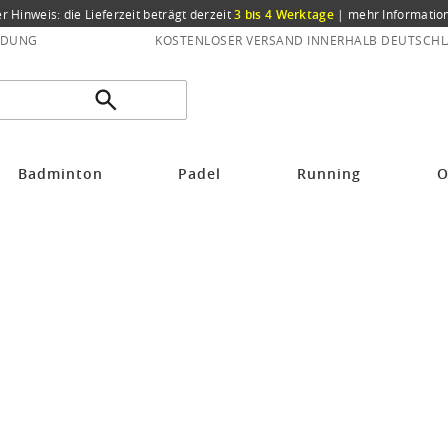
er Hinweis: die Lieferzeit beträgt derzeit
3 bis 4 Werktage
|
mehr Informatio
NDUNG
KOSTENLOSER VERSAND INNERHALB DEUTSCHL
Badminton
Padel
Running
O