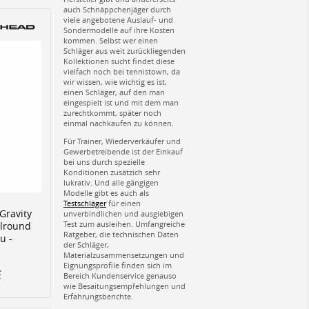
auch Schnäppchenjäger durch
viele angebotene Auslauf- und
Sondermodelle auf ihre Kosten
kommen. Selbst wer einen
Schläger aus weit zurückliegenden
Kollektionen sucht findet diese
vielfach noch bei tennistown, da
wir wissen, wie wichtig es ist,
einen Schläger, auf den man
eingespielt ist und mit dem man
zurechtkommt, später noch
einmal nachkaufen zu können.
Für Trainer, Wiederverkäufer und
Gewerbetreibende ist der Einkauf
bei uns durch spezielle
Konditionen zusätzich sehr
lukrativ. Und alle gängigen
Modelle gibt es auch als
Testschläger
für einen
Gravity
unverbindlichen und ausgiebigen
Test zum ausleihen. Umfangreiche
llround
Ratgeber, die technischen Daten
u -
der Schläger,
Materialzusammensetzungen und
Eignungsprofile finden sich im
Bereich Kundenservice genauso
€
wie Besaitungsempfehlungen und
Erfahrungsberichte.