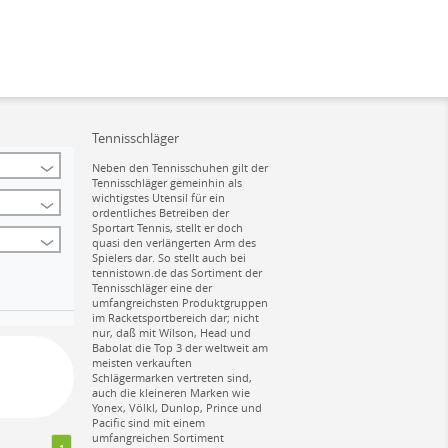
Tennisschläger
Neben den Tennisschuhen gilt der
Tennisschläger gemeinhin als
wichtigstes Utensil für ein
ordentliches Betreiben der
Sportart Tennis, stellt er doch
quasi den verlängerten Arm des
Spielers dar. So stellt auch bei
tennistown.de das Sortiment der
Tennisschläger eine der
umfangreichsten Produktgruppen
im Racketsportbereich dar; nicht
nur, daß mit Wilson, Head und
Babolat die Top 3 der weltweit am
meisten verkauften
Schlägermarken vertreten sind,
auch die kleineren Marken wie
Yonex, Völkl, Dunlop, Prince und
Pacific sind mit einem
umfangreichen Sortiment