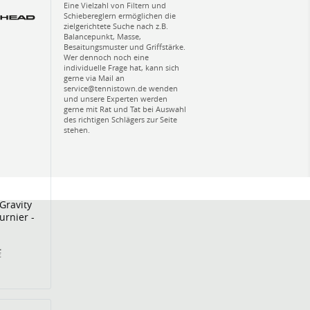
Eine Vielzahl von Filtern und
Schiebereglern ermöglichen die
zielgerichtete Suche nach z.B.
Balancepunkt, Masse,
Besaitungsmuster und Griffstärke.
Wer dennoch noch eine
individuelle Frage hat, kann sich
gerne via Mail an
service@tennistown.de wenden
und unsere Experten werden
gerne mit Rat und Tat bei Auswahl
des richtigen Schlägers zur Seite
stehen.
Gravity
urnier -
€