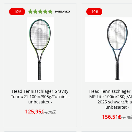
-10%
-10%
10% reduziert
10% reduziert
Head Tennisschläger Gravity
Head Tennisschläger 
Tour #21 100in/305g/Turnier -
MP Lite 100in/280g/A
unbesaitet -
2025 schwarz/bla
unbesaitet -
125,95€
139,95€
156,51€
173,90