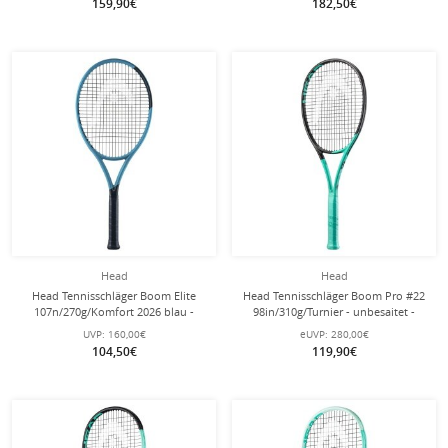
159,90€
182,50€
Head
Head
Head Tennisschläger Boom Elite
Head Tennisschläger Boom Pro #22
107n/270g/Komfort 2026 blau -
98in/310g/Turnier - unbesaitet -
besaitet -
UVP:
160,00€
eUVP:
280,00€
104,50€
119,90€