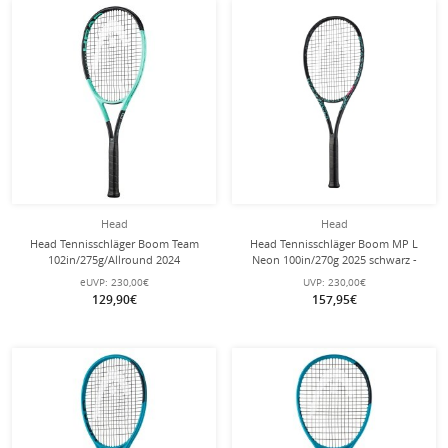
Head
Head
Head Tennisschläger Boom Team
Head Tennisschläger Boom MP L
102in/275g/Allround 2024
Neon 100in/270g 2025 schwarz -
schwarz/türkis - unbesaitet -
unbesaitet -
eUVP:
230,00€
UVP:
230,00€
129,90€
157,95€