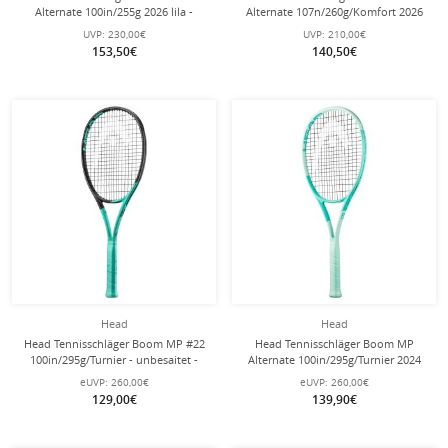
Alternate 100in/255g 2026 lila -
Alternate 107n/260g/Komfort 2026
unbesaitet -
lila - unbesaitet -
UVP:
230,00€
UVP:
210,00€
153,50€
140,50€
Head
Head
Head Tennisschläger Boom MP #22
Head Tennisschläger Boom MP
100in/295g/Turnier - unbesaitet -
Alternate 100in/295g/Turnier 2024
türkis/mint - unbesaitet -
eUVP:
260,00€
eUVP:
260,00€
129,00€
139,90€