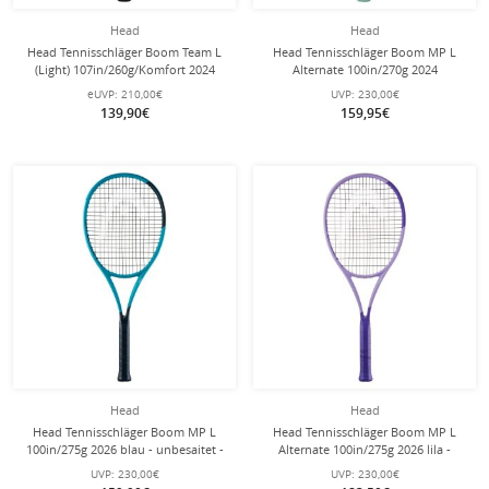
Head
Head
Head Tennisschläger Boom Team L
Head Tennisschläger Boom MP L
(Light) 107in/260g/Komfort 2024
Alternate 100in/270g 2024
schwarz/türkis - besaitet -
mint/türkis - unbesaitet -
eUVP:
210,00€
UVP:
230,00€
139,90€
159,95€
Head
Head
Head Tennisschläger Boom MP L
Head Tennisschläger Boom MP L
100in/275g 2026 blau - unbesaitet -
Alternate 100in/275g 2026 lila -
unbesaitet -
UVP:
230,00€
UVP:
230,00€