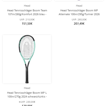
Head
Head
Head Tennisschläger Boom Team
Head Tennisschläger Boom MP
107in/260g/Komfort 2026 blau -
Alternate 100in/295g/Turnier 2026
unbesaitet -
lila - unbesaitet -
UVP:
210,00€
UVP:
260,00€
151,50€
207,49€
Head
Head Tennisschläger Boom MP L
100in/270g 2024 schwarz/türkis -
TESTSCHLÄGER (wie NEU) - besaitet
eUVP:
230,00€
-
129,90€