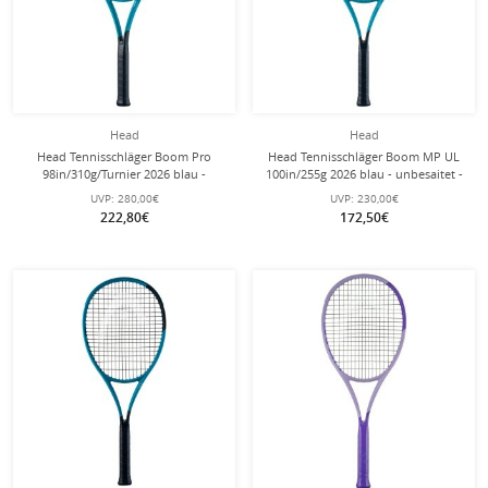
Head
Head
Head Tennisschläger Boom Pro
Head Tennisschläger Boom MP UL
98in/310g/Turnier 2026 blau -
100in/255g 2026 blau - unbesaitet -
unbesaitet -
UVP:
280,00€
UVP:
230,00€
222,80€
172,50€