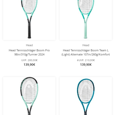
Head
Head
Head Tennisschläger Boom Pro
Head Tennisschläger Boom Team L
98in/310g/Turnier 2024
(Light) Alternate 107in/260g/Komfort
schwarz/türkis - unbesaitet -
2024 mint/türkis - besaitet -
UVP:
280,00€
eUVP:
210,00€
139,90€
139,90€