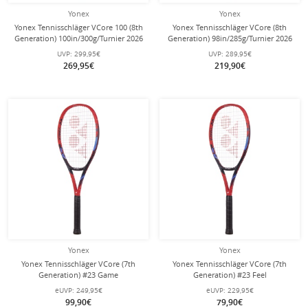
Yonex
Yonex
Yonex Tennisschläger VCore 100 (8th
Yonex Tennisschläger VCore (8th
Generation) 100in/300g/Turnier 2026
Generation) 98in/285g/Turnier 2026
rot - unbesaitet -
rot - unbesaitet -
UVP:
299,95€
UVP:
289,95€
269,95€
219,90€
Yonex
Yonex
Yonex Tennisschläger VCore (7th
Yonex Tennisschläger VCore (7th
Generation) #23 Game
Generation) #23 Feel
100in/265g/Allround rot - besaitet -
100in/250g/Allround rot - besaitet -
eUVP:
249,95€
eUVP:
229,95€
99,90€
79,90€