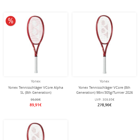
10% reduziert
Yonex
Yonex
Yonex Tennisschläger VCore Alpha
Yonex Tennisschläger VCore (8th
SL (8th Generation)
Generation) 98in/305g/Turnier 2026
100in/245g/Junioren 2026 rot -
rot - unbesaitet -
99,90€
UVP:
309,95€
besaitet -
89,91€
278,96€