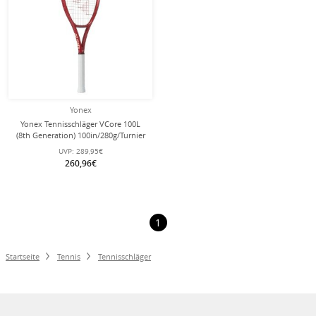
Yonex
Yonex Tennisschläger VCore 100L
(8th Generation) 100in/280g/Turnier
2026 rot - unbesaitet -
UVP:
289,95€
260,96€
1
Startseite
Tennis
Tennisschläger