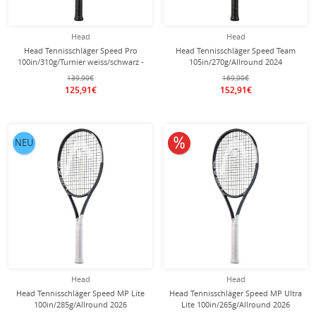
Head
Head
Head Tennisschläger Speed Pro
Head Tennisschläger Speed Team
100in/310g/Turnier weiss/schwarz -
105in/270g/Allround 2024
unbesaitet -
weiss/schwarz - unbesaitet -
139,90€
169,90€
125,91€
152,91€
10% reduziert
NEU
Head
Head
Head Tennisschläger Speed MP Lite
Head Tennisschläger Speed MP Ultra
100in/285g/Allround 2026
Lite 100in/265g/Allround 2026
schwarz/weiss - unbesaitet -
schwarz/weiss - unbesaitet -