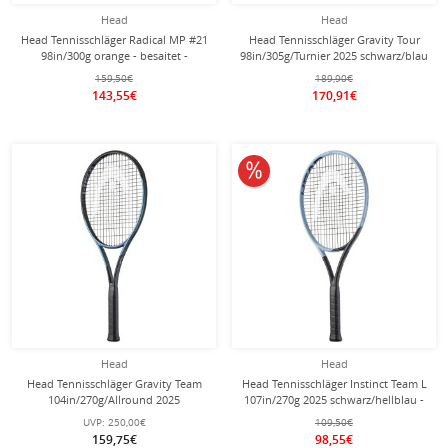
Head
Head
Head Tennisschläger Radical MP #21
Head Tennisschläger Gravity Tour
98in/300g orange - besaitet -
98in/305g/Turnier 2025 schwarz/blau
- unbesaitet -
159,50€
189,90€
143,55€
170,91€
10% reduziert
Head
Head
Head Tennisschläger Gravity Team
Head Tennisschläger Instinct Team L
104in/270g/Allround 2025
107in/270g 2025 schwarz/hellblau -
schwarz/blau - unbesaitet -
besaitet -
UVP:
250,00€
109,50€
159,75€
98,55€