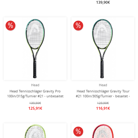
139,90€
10% reduziert
10% reduziert
Head
Head
Head Tennisschläger Gravity Pro
Head Tennisschläger Gravity Tour
100in/315g/Turnier #21 - unbesaitet
#21 100in/305g/Turnier - besaitet -
-
139,90€
129,90€
125,91€
116,91€
10% reduziert