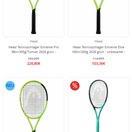
Head
Head
Head Tennisschläger Extreme Pro
Head Tennisschläger Extreme Elite
98in/305g/Turnier 2026 grün -
100in/260g 2026 grün - unbesaitet -
unbesaitet -
252,00€
114,85€
226,80€
103,36€
10% reduziert
NEU