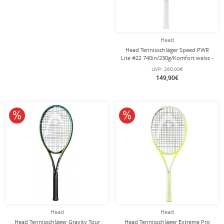
Head
Head Tennisschläger Speed PWR
Lite #22 740in/230g/Komfort weiss -
besaitet -
UVP:
260,00€
149,90€
10% reduziert
10% reduziert
Head
Head
Head Tennisschläger Gravity Tour
Head Tennisschläger Extreme Pro