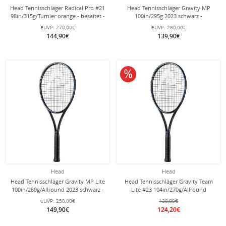
Head Tennisschläger Radical Pro #21
Head Tennisschläger Gravity MP
98in/315g/Turnier orange - besaitet -
100in/295g 2023 schwarz -
unbesaitet -
eUVP:
270,00€
eUVP:
280,00€
144,90€
139,90€
10% reduziert
Head
Head
Head Tennisschläger Gravity MP Lite
Head Tennisschläger Gravity Team
100in/280g/Allround 2023 schwarz -
Lite #23 104in/270g/Allround
unbesaitet -
schwarz - besaitet -
eUVP:
250,00€
138,00€
149,90€
124,20€