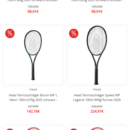
unbesaitet -
unbesaitet -
109,90€
109,90€
98,91€
98,91€
10% reduziert
10% reduziert
Head
Head
Head Tennisschläger Boom MP L
Head Tennisschläger Speed MP
Neon 100in/270g 2025 schwarz -
Legend 100in/300g/Turnier 2025
unbesaitet -
schwarz/gold - unbesaitet -
157,95€
249,90€
142,16€
224,91€