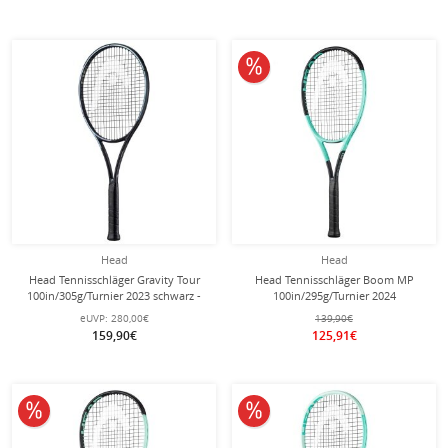
10% reduziert
Head
Head
Head Tennisschläger Gravity Tour
Head Tennisschläger Boom MP
100in/305g/Turnier 2023 schwarz -
100in/295g/Turnier 2024
besaitet -
schwarz/türkis - unbesaitet -
eUVP:
280,00€
139,90€
159,90€
125,91€
10% reduziert
10% reduziert