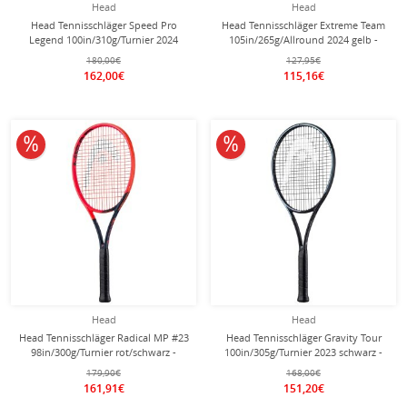
Head
Head
Head Tennisschläger Speed Pro
Head Tennisschläger Extreme Team
Legend 100in/310g/Turnier 2024
105in/265g/Allround 2024 gelb -
schwarz - unbesaitet -
unbesaitet -
180,00€
127,95€
162,00€
115,16€
10% reduziert
10% reduziert
Head
Head
Head Tennisschläger Radical MP #23
Head Tennisschläger Gravity Tour
98in/300g/Turnier rot/schwarz -
100in/305g/Turnier 2023 schwarz -
unbesaitet -
unbesaitet -
179,90€
168,00€
161,91€
151,20€