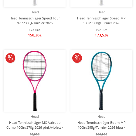
Head
Head
Head Tennisschläger Speed Tour
Head Tennisschläger Speed MP
97in/305g/Turnier 2026
100in/300g/Turnier 2026
schwarz/weiss - unbesaitet -
schwarz/weiss - unbesaitet -
175,84€
192,80€
158,26€
173,52€
10% reduziert
10% reduziert
Head
Head
Head Tennisschläger MX Attitude
Head Tennisschläger Boom MP
Comp 100in/270g 2026 pink/violett -
100in/295g/Turnier 2026 blau -
besaitet -
unbesaitet -
75,95€
206,80€