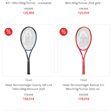
#21 100in/305g/Turnier - unbesaitet
98in/305g/Turnier 2024 gelb -
-
unbesaitet -
139,95€
139,90€
125,95€
125,91€
10% reduziert
10% reduziert
Head
Head
Head Tennisschläger Gravity MP Lite
Head Tennisschläger Radical Pro
100in/280g/Allround 2025
98in/315g/Turnier 2025 rot -
schwarz/blau - unbesaitet -
unbesaitet -
173,90€
199,90€
156,51€
179,91€