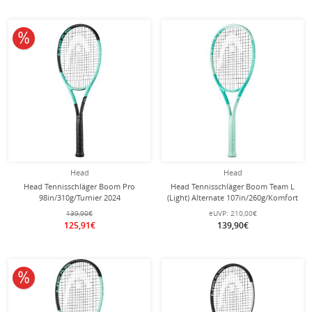
10% reduziert
Head
Head
Head Tennisschläger Boom Pro
Head Tennisschläger Boom Team L
98in/310g/Turnier 2024
(Light) Alternate 107in/260g/Komfort
schwarz/türkis - unbesaitet -
2024 mint/türkis - besaitet -
139,90€
eUVP:
210,00€
125,91€
139,90€
10% reduziert