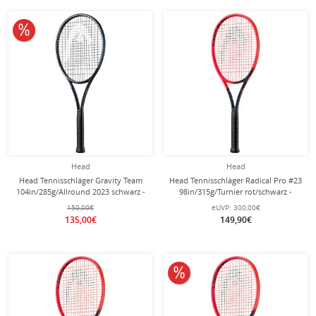
10% reduziert
Head
Head
Head Tennisschläger Gravity Team
Head Tennisschläger Radical Pro #23
104in/285g/Allround 2023 schwarz -
98in/315g/Turnier rot/schwarz -
unbesaitet -
unbesaitet -
150,00€
eUVP:
300,00€
135,00€
149,90€
10% reduziert