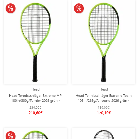
10% reduziert
10% reduziert
Head
Head
Head Tennisschläger Extreme MP
Head Tennisschläger Extreme Team
100in/300g/Turnier 2026 grün -
105in/265g/Allround 2026 grün -
unbesaitet -
unbesaitet -
234,00€
189,00€
210,60€
170,10€
10% reduziert