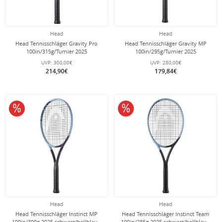
Head
Head
Head Tennisschläger Gravity Pro
Head Tennisschläger Gravity MP
100in/315g/Turnier 2025
100in/295g/Turnier 2025
schwarz/blau - unbesaitet -
schwarz/blau - unbesaitet -
UVP:
300,00€
UVP:
280,00€
214,90€
179,84€
10% reduziert
10% reduziert
Head
Head
Head Tennisschläger Instinct MP
Head Tennisschläger Instinct Team
100in/300g 2025 schwarz/hellblau -
100in/285g 2025 schwarz/hellblau -