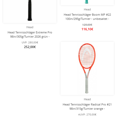
Head
Head Tennisschläger Boom MP #22
100in/295g/Turnier - unbesaitet -
129,00€
Head
116,10€
Head Tennisschläger Extreme Pro
98in/305g/Turnier 2026 grün -
besaitet -
UVP:
280,00€
252,00€
Head
Head Tennisschläger Radical Pro #21
98in/315g/Turnier orange -
unbesaitet -
eUVP:
270,00€