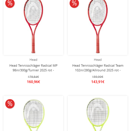
10% reduziert
10% reduziert
Head
Head
Head Tennisschläger Radical MP
Head Tennisschläger Radical Team
98in/300g/Turnier 2025 rot -
102in/280g/Allround 2025 rot -
unbesaitet -
unbesaitet -
178,84€
159,90€
160,96€
143,91€
10% reduziert