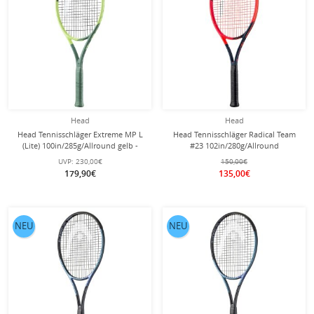
Head
Head
Head Tennisschläger Extreme MP L
Head Tennisschläger Radical Team
(Lite) 100in/285g/Allround gelb -
#23 102in/280g/Allround
unbesaitet -
rot/schwarz TESTSCHLÄGER (wie
UVP:
230,00€
150,00€
NEU) - besaitet -
179,90€
135,00€
NEU
NEU