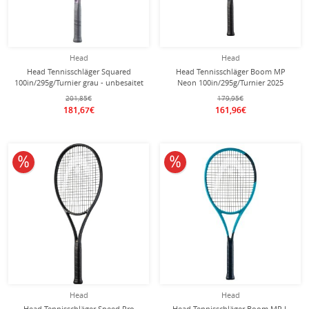
Head
Head
Head Tennisschläger Squared
Head Tennisschläger Boom MP
100in/295g/Turnier grau - unbesaitet
Neon 100in/295g/Turnier 2025
-
schwarz - unbesaitet -
201,85€
179,95€
181,67€
161,96€
10% reduziert
10% reduziert
Head
Head
Head Tennisschläger Speed Pro
Head Tennisschläger Boom MP L