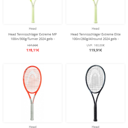
Head
Head
Head Tennisschläger Extreme MP
Head Tennisschläger Extreme Elite
100in/300g/Turnier 2024 gelb -
100in/260g/Allround 2024 gelb -
unbesaitet -
besaitet -
197,90€
UVP:
160,00€
178,11€
119,91€
Head
Head