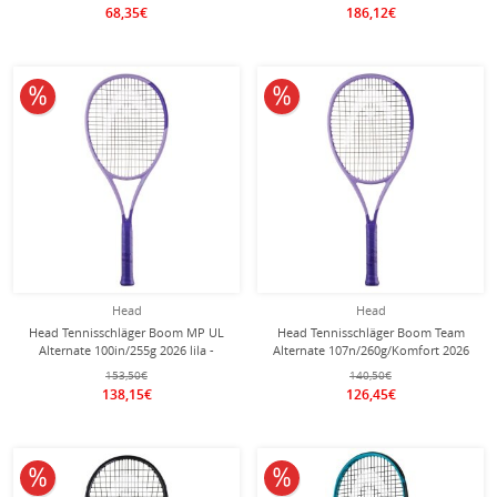
68,35€
186,12€
10% reduziert
10% reduziert
Head
Head
Head Tennisschläger Boom MP UL
Head Tennisschläger Boom Team
Alternate 100in/255g 2026 lila -
Alternate 107n/260g/Komfort 2026
unbesaitet -
lila - unbesaitet -
153,50€
140,50€
138,15€
126,45€
10% reduziert
10% reduziert