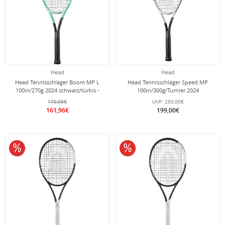
Head
Head
Head Tennisschläger Boom MP L
Head Tennisschläger Speed MP
100in/270g 2024 schwarz/türkis -
100in/300g/Turnier 2024
unbesaitet -
weiss/schwarz - unbesaitet -
179,95€
UVP:
280,00€
161,96€
199,00€
10% reduziert
10% reduziert