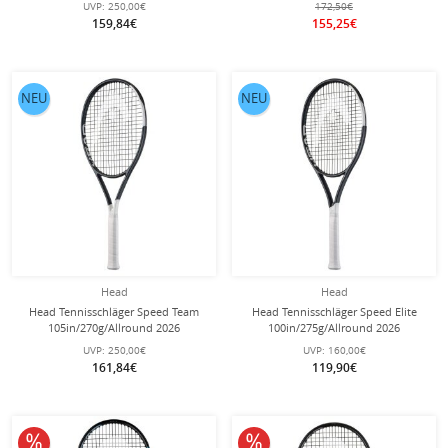
UVP:
250,00€
172,50€
159,84€
155,25€
NEU
NEU
Head
Head
Head Tennisschläger Speed Team
Head Tennisschläger Speed Elite
105in/270g/Allround 2026
100in/275g/Allround 2026
schwarz/weiss - unbesaitet -
schwarz/weiss - besaitet -
UVP:
250,00€
UVP:
160,00€
161,84€
119,90€
10% reduziert
10% reduziert