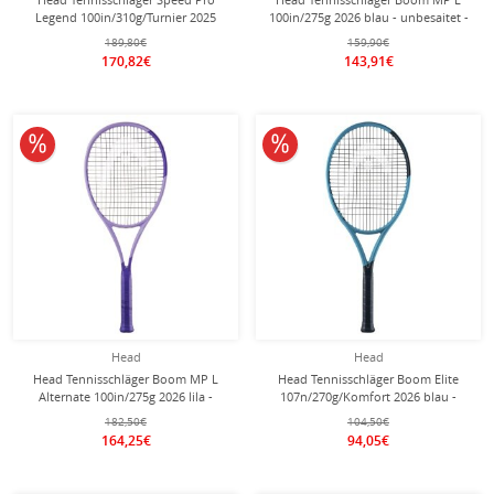
Legend 100in/310g/Turnier 2025
100in/275g 2026 blau - unbesaitet -
schwarz/gold - unbesaitet -
189,80€
159,90€
170,82€
143,91€
10% reduziert
10% reduziert
Head
Head
Head Tennisschläger Boom MP L
Head Tennisschläger Boom Elite
Alternate 100in/275g 2026 lila -
107n/270g/Komfort 2026 blau -
unbesaitet -
besaitet -
182,50€
104,50€
164,25€
94,05€