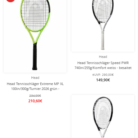
Head
Head Tennisschläger Speed PWR
740in/255g/Komfort weiss - besaitet
-
eUVP:
290,00€
Head
149,90€
Head Tennisschläger Extreme MP XL
100in/300g/Turnier 2026 grün -
unbesaitet -
234,00€
210,60€