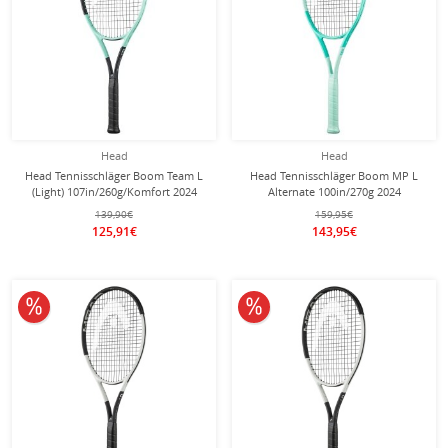
Head
Head
Head Tennisschläger Boom Team L
Head Tennisschläger Boom MP L
(Light) 107in/260g/Komfort 2024
Alternate 100in/270g 2024
schwarz/türkis - besaitet -
mint/türkis - unbesaitet -
139,90€
159,95€
125,91€
143,95€
10% reduziert
10% reduziert