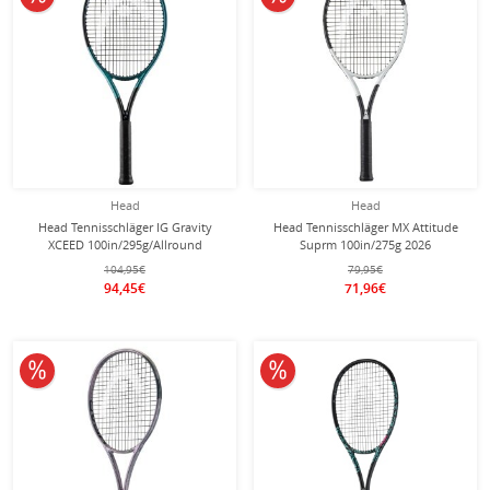
Head
Head
Head Tennisschläger IG Gravity
Head Tennisschläger MX Attitude
XCEED 100in/295g/Allround
Suprm 100in/275g 2026
blau/schwarz - besaitet -
schwarz/weiss - besaitet -
104,95€
79,95€
94,45€
71,96€
10% reduziert
10% reduziert