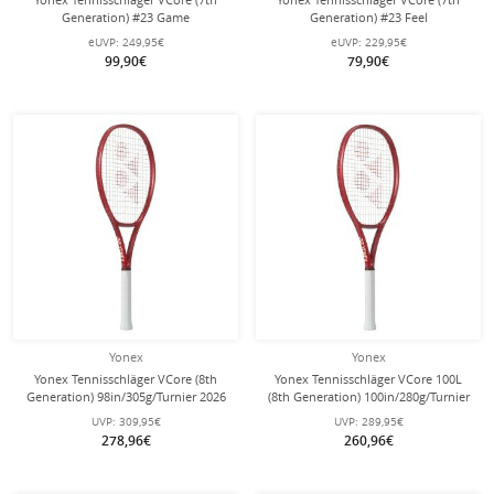
Generation) #23 Game
Generation) #23 Feel
100in/265g/Allround rot - besaitet -
100in/250g/Allround rot - besaitet -
eUVP:
249,95€
eUVP:
229,95€
99,90€
79,90€
Yonex
Yonex
Yonex Tennisschläger VCore (8th
Yonex Tennisschläger VCore 100L
Generation) 98in/305g/Turnier 2026
(8th Generation) 100in/280g/Turnier
rot - unbesaitet -
2026 rot - unbesaitet -
UVP:
309,95€
UVP:
289,95€
278,96€
260,96€