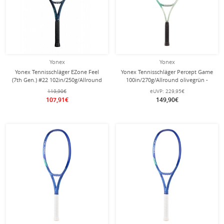
Yonex
Yonex
Yonex Tennisschläger EZone Feel
Yonex Tennisschläger Percept Game
(7th Gen.) #22 102in/250g/Allround
100in/270g/Allround olivegrün -
himmelblau - besaitet -
unbesaitet -
119,90€
eUVP:
229,95€
107,91€
149,90€