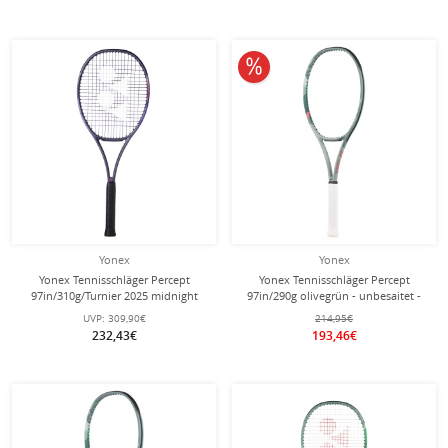
10% reduziert
Yonex
Yonex
Yonex Tennisschläger Percept
Yonex Tennisschläger Percept
97in/310g/Turnier 2025 midnight
97in/290g olivegrün - unbesaitet -
navyblau - unbesaitet -
UVP:
309,90€
214,95€
232,43€
193,46€