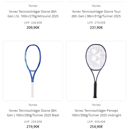
Yonex
Yonex
Yonex Tennisschläger Ezone (8th
Yonex Tennisschläger Ezone Tour
Gen.) SL 100in/270g/Allround 2025
(8th Gen.) 98in/315g/Turnier 2025
blau - unbesaitet -
blau - unbesaitet -
UVP:
249,90€
UVP:
279,90€
209,90€
237,90€
Yonex
Yonex
Yonex Tennisschläger Ezone (8th
Yonex Tennisschläger Percept
Gen.) 100in/285g/Turnier 2025 Blast
100in/300g/Turnier 2025 midnight
blau - unbesaitet -
navyblau - unbesaitet -
UVP:
259,95€
UVP:
309,90€
219,90€
254,90€