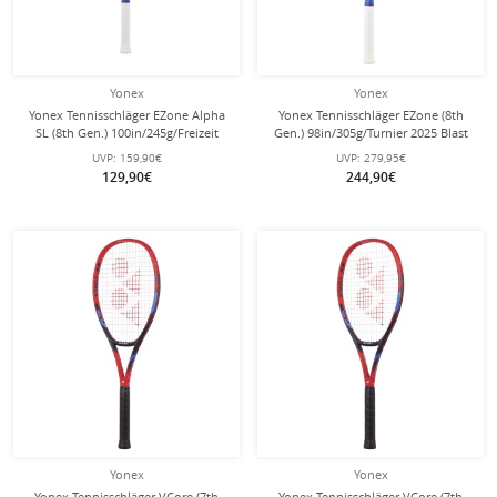
Yonex
Yonex
Yonex Tennisschläger EZone Alpha
Yonex Tennisschläger EZone (8th
SL (8th Gen.) 100in/245g/Freizeit
Gen.) 98in/305g/Turnier 2025 Blast
2025 Blast blau - besaitet -
blau - unbesaitet -
UVP:
159,90€
UVP:
279,95€
129,90€
244,90€
Yonex
Yonex
Yonex Tennisschläger VCore (7th
Yonex Tennisschläger VCore (7th