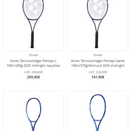
Yonex
Yonex
Yonex Tennisschläger Percept L
Yonex Tennisschläger Percept Game
100in/280g 2025 midnight navyblau
100in/270g/Allround 2025 midnight
- unbesaitet -
navyblau - besaitet -
UVP:
299,90€
UVP:
229,95€
209,90€
147,90€