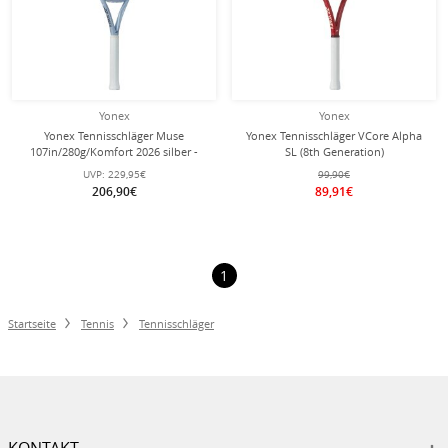
Yonex
Yonex
Yonex Tennisschläger Muse
Yonex Tennisschläger VCore Alpha
107in/280g/Komfort 2026 silber -
SL (8th Generation)
unbesaitet -
100in/245g/Junioren 2026 rot -
UVP:
229,95€
99,90€
besaitet -
206,90€
89,91€
1
Startseite
Tennis
Tennisschläger