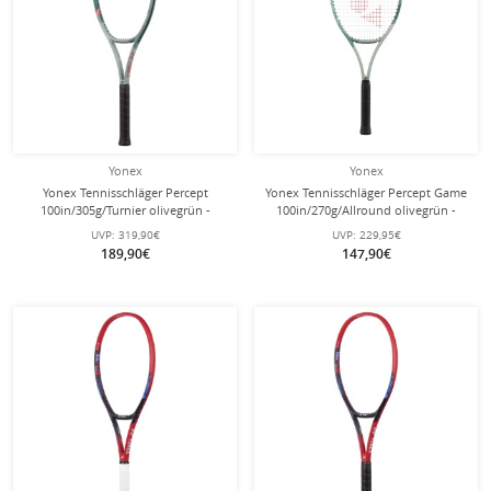
Yonex
Yonex
Yonex Tennisschläger Percept
Yonex Tennisschläger Percept Game
100in/305g/Turnier olivegrün -
100in/270g/Allround olivegrün -
unbesaitet -
besaitet -
UVP:
319,90€
UVP:
229,95€
189,90€
147,90€