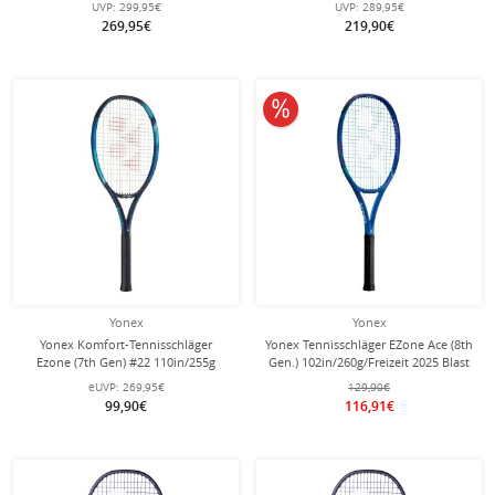
UVP:
299,95€
UVP:
289,95€
269,95€
219,90€
10% reduziert
Yonex
Yonex
Yonex Komfort-Tennisschläger
Yonex Tennisschläger EZone Ace (8th
Ezone (7th Gen) #22 110in/255g
Gen.) 102in/260g/Freizeit 2025 Blast
himmelblau - besaitet -
blau - besaitet -
eUVP:
269,95€
129,90€
99,90€
116,91€