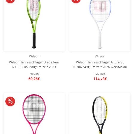
Wilson
Wilson
Wilson Tennisschläger Blade Feel
Wilson Tennisschläger Allure SE
RXT 105in/298g/Freizeit 2023
102in/249g/Freizeit 2026 weiss/blau
limegrün Freizeit - besaitet -
- besaitet -
76,95€
127,50€
69,26€
114,75€
10% reduziert