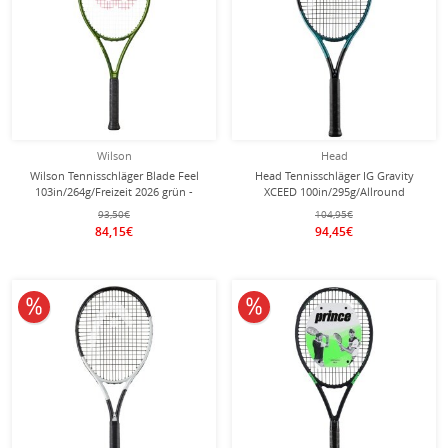
Wilson
Head
Wilson Tennisschläger Blade Feel
Head Tennisschläger IG Gravity
103in/264g/Freizeit 2026 grün -
XCEED 100in/295g/Allround
besaitet -
blau/schwarz - besaitet -
93,50€
104,95€
84,15€
94,45€
10% reduziert
10% reduziert