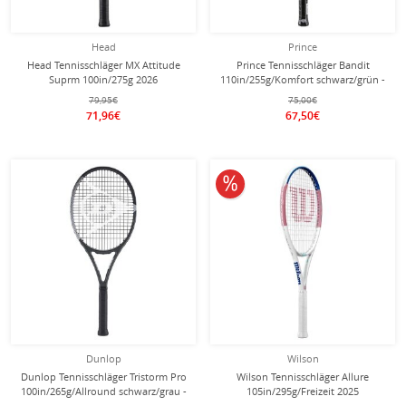
Head
Prince
Head Tennisschläger MX Attitude
Prince Tennisschläger Bandit
Suprm 100in/275g 2026
110in/255g/Komfort schwarz/grün -
schwarz/weiss - besaitet -
besaitet -
79,95€
75,00€
71,96€
67,50€
10% reduziert
Dunlop
Wilson
Dunlop Tennisschläger Tristorm Pro
Wilson Tennisschläger Allure
100in/265g/Allround schwarz/grau -
105in/295g/Freizeit 2025
besaitet -
weiss/rosa/blau - besaitet -