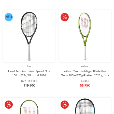
10% reduziert
NEU
Head
Wilson
Head Tennisschläger Speed Elite
Wilson Tennisschläger Blade Feel
100in/275g/Allround 2026
Team 103in/275g/Freizeit 2026 grün -
schwarz/weiss - besaitet -
besaitet -
UVP:
160,00€
61,95€
119,90€
55,75€
10% reduziert
10% reduziert