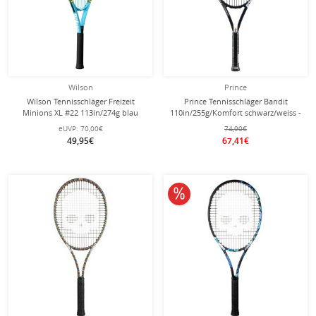
Wilson
Prince
Wilson Tennisschläger Freizeit
Prince Tennisschläger Bandit
Minions XL #22 113in/274g blau
110in/255g/Komfort schwarz/weiss -
besaitet -
besaitet -
eUVP:
70,00€
74,90€
49,95€
67,41€
10% reduziert