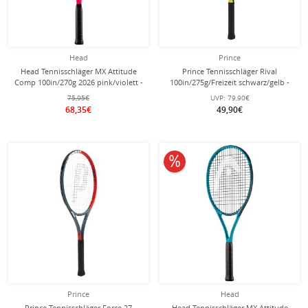
Head
Prince
Head Tennisschläger MX Attitude
Prince Tennisschläger Rival
Comp 100in/270g 2026 pink/violett -
100in/275g/Freizeit schwarz/gelb -
besaitet -
besaitet -
75,95€
UVP:
79,90€
68,35€
49,90€
10% reduziert
Prince
Head
Prince Tennisschläger Force 27
Head Tennisschläger MX Attitude