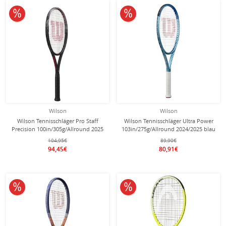
10% reduziert
10% reduziert
Wilson
Wilson
Wilson Tennisschläger Pro Staff
Wilson Tennisschläger Ultra Power
Precision 100in/305g/Allround 2025
103in/275g/Allround 2024/2025 blau
- besaitet -
- besaitet -
104,95€
89,90€
94,45€
80,91€
10% reduziert
10% reduziert