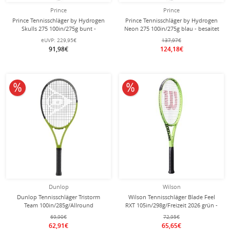
Prince
Prince
Prince Tennisschläger by Hydrogen
Prince Tennisschläger by Hydrogen
Skulls 275 100in/275g bunt -
Neon 275 100in/275g blau - besaitet
besaitet -
-
eUVP:
229,95€
137,97€
91,98€
124,18€
10% reduziert
10% reduziert
Dunlop
Wilson
Dunlop Tennisschläger Tristorm
Wilson Tennisschläger Blade Feel
Team 100in/285g/Allround
RXT 105in/298g/Freizeit 2026 grün -
grün/grau/schwarz - besaitet -
besaitet -
69,90€
72,95€
62,91€
65,65€