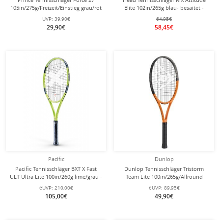
105in/275g/Freizeit/Einstieg grau/rot
Elite 102in/265g blau- besaitet -
- besaitet -
UVP:
39,90€
64,95€
29,90€
58,45€
Pacific
Dunlop
Pacific Tennisschläger BXT X Fast
Dunlop Tennisschläger Tristorm
ULT Ultra Lite 100in/260g lime/grau -
Team Lite 100in/265g/Allround
besaitet -
orange/grau/schwarz - besaitet -
eUVP:
210,00€
eUVP:
89,95€
105,00€
49,90€