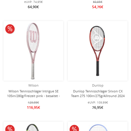
eUVP:
74,95€
60,85€
64,90€
54,76€
10% reduziert
Wilson
Dunlop
Wilson Tennisschläger Intrigue SE
Dunlop Tennisschläger Srixon CX
105in/280g/Freizeit pink - besaitet -
Team 275 100in/275g/Allround 2024
rot - besaitet -
129,95€
eUVP:
109,99€
116,95€
76,95€
10% reduziert
10% reduziert