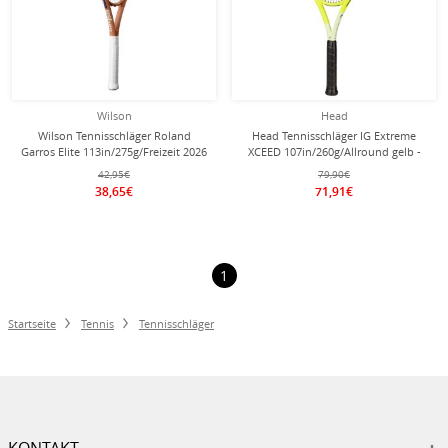
Wilson
Head
Wilson Tennisschläger Roland
Head Tennisschläger IG Extreme
Garros Elite 113in/275g/Freizeit 2026
XCEED 107in/260g/Allround gelb -
navyblau/braun - besaitet -
besaitet -
42,95€
79,90€
38,65€
71,91€
1
Startseite
Tennis
Tennisschläger