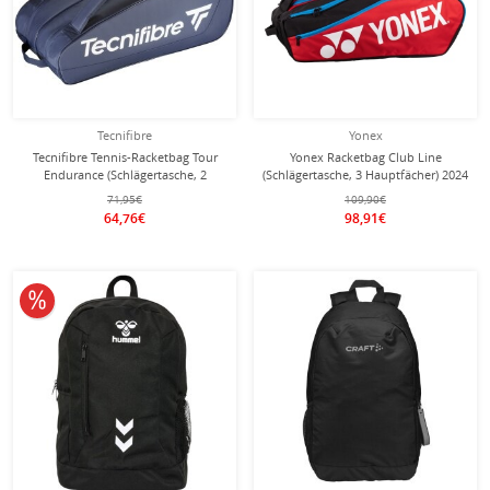
Tecnifibre
Yonex
Tecnifibre Tennis-Racketbag Tour
Yonex Racketbag Club Line
Endurance (Schlägertasche, 2
(Schlägertasche, 3 Hauptfächer) 2024
Hauptfächer) navyblau 12er
rot/schwarz 12er
71,95€
109,90€
64,76€
98,91€
10% reduziert