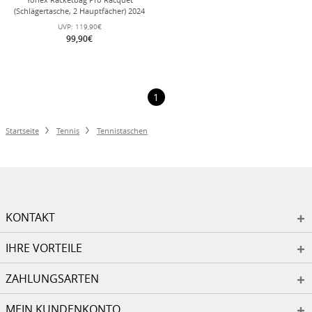
(Schlägertasche, 2 Hauptfächer) 2024
schwarz/silber 6er
UVP:
119,90€
99,90€
1
Startseite
Tennis
Tennistaschen
KONTAKT
IHRE VORTEILE
ZAHLUNGSARTEN
MEIN KUNDENKONTO