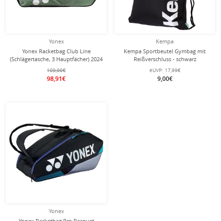
Yonex
Kempa
Yonex Racketbag Club Line
Kempa Sportbeutel Gymbag mit
(Schlägertasche, 3 Hauptfächer) 2024
Reißverschluss - schwarz
moosgrün/schwarz 12er
109,90€
eUVP:
17,99€
98,91€
9,00€
Yonex
Yonex Racketbag Pro Racquet