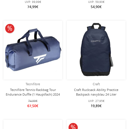
UVP:
99,99€
UVP:
59,90€
54,5x32x22,5cm
74,99€
54,90€
10% reduziert
Tecnifibre
Craft
Tecnifibre Tennis-Rackbag Tour
Craft Rucksack Ability Practice
Endurance Duffle (1 Hauptfach) 2024
Backpack navyblau 24 Liter
navyblau
74,99€
UVP:
27,95€
67,50€
19,89€
10% reduziert