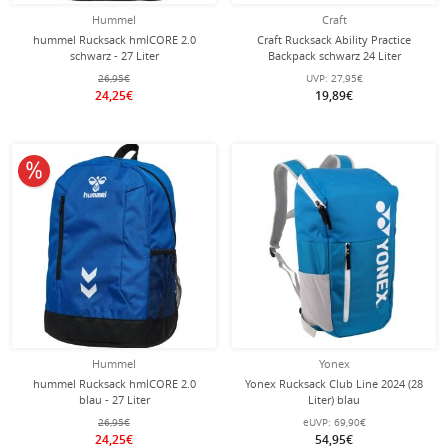
Hummel
Craft
hummel Rucksack hmlCORE 2.0
Craft Rucksack Ability Practice
schwarz - 27 Liter
Backpack schwarz 24 Liter
26,95€
UVP:
27,95€
24,25€
19,89€
10% reduziert
Hummel
Yonex
hummel Rucksack hmlCORE 2.0
Yonex Rucksack Club Line 2024 (28
blau - 27 Liter
Liter) blau
26,95€
eUVP:
69,90€
24,25€
54,95€