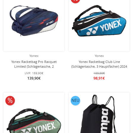
Yonex
Yonex
Yonex Racketbag Pro Racquet
Yonex Racketbag Club Line
Limited (Schlägertasche, 2
(Schlägertasche, 3 Hauptfächer) 2024
Hauptfächer) 2024
blau/schwarz 12er
UVP:
169,90€
109,90€
navyblau/weiss/rot 6er
139,90€
98,91€
10% reduziert
NEU