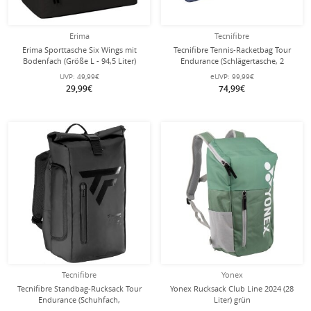
Erima
Tecnifibre
Erima Sporttasche Six Wings mit
Tecnifibre Tennis-Racketbag Tour
Bodenfach (Größe L - 94,5 Liter)
Endurance (Schlägertasche, 2
schwarz 60x35x45cm
Hauptfächer) 2024 navyblau 9er
UVP:
49,99€
eUVP:
99,99€
29,99€
74,99€
Tecnifibre
Yonex
Tecnifibre Standbag-Rucksack Tour
Yonex Rucksack Club Line 2024 (28
Endurance (Schuhfach,
Liter) grün
Schlägerfach) 2024 schwarz