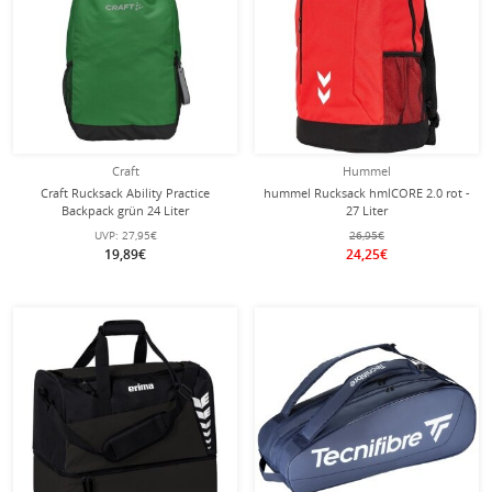
Craft
Hummel
Craft Rucksack Ability Practice
hummel Rucksack hmlCORE 2.0 rot -
Backpack grün 24 Liter
27 Liter
UVP:
27,95€
26,95€
19,89€
24,25€