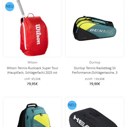
NEU
Wilson
Dunlop
Wilson Tennis-Rucksack Super Tour
Dunlop Tennis-Racketbag SX
(Hauptfach, Schlägerfach) 2025 rot
Performance (Schlägertasche, 3
Hauptfächer, Thermofach) 2025
UVP:
95,00€
eUVP:
139,99€
blaugrün/gelb 12er
79,95€
79,90€
NEU