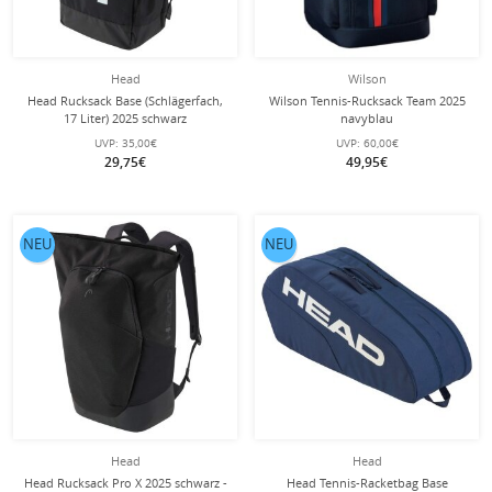
Head
Wilson
Head Rucksack Base (Schlägerfach,
Wilson Tennis-Rucksack Team 2025
17 Liter) 2025 schwarz
navyblau
UVP:
35,00€
UVP:
60,00€
29,75€
49,95€
NEU
NEU
Head
Head
Head Rucksack Pro X 2025 schwarz -
Head Tennis-Racketbag Base