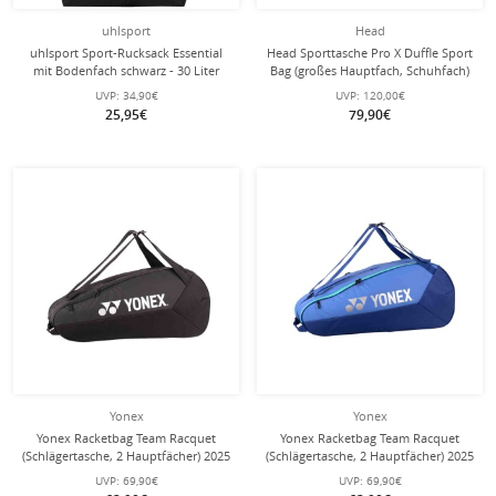
uhlsport
Head
uhlsport Sport-Rucksack Essential
Head Sporttasche Pro X Duffle Sport
mit Bodenfach schwarz - 30 Liter
Bag (großes Hauptfach, Schuhfach)
2025 schwarz/dunkelgrau
UVP:
34,90€
UVP:
120,00€
25,95€
79,90€
Yonex
Yonex
Yonex Racketbag Team Racquet
Yonex Racketbag Team Racquet
(Schlägertasche, 2 Hauptfächer) 2025
(Schlägertasche, 2 Hauptfächer) 2025
schwarz 6er
blau 6er
UVP:
69,90€
UVP:
69,90€