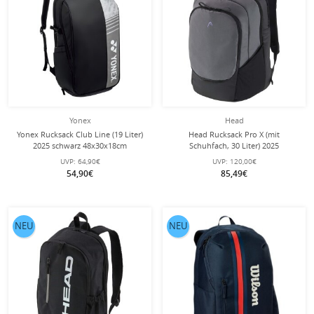
Yonex
Head
Yonex Rucksack Club Line (19 Liter)
Head Rucksack Pro X (mit
2025 schwarz 48x30x18cm
Schuhfach, 30 Liter) 2025
dunkelgrau/schwarz
UVP:
64,90€
UVP:
120,00€
54,90€
85,49€
NEU
NEU