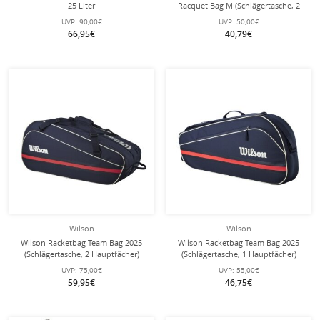
25 Liter
Racquet Bag M (Schlägertasche, 2
Hauptfächer) 2025 navyblau 6er
UVP:
90,00€
UVP:
50,00€
66,95€
40,79€
Wilson
Wilson
Wilson Racketbag Team Bag 2025
Wilson Racketbag Team Bag 2025
(Schlägertasche, 2 Hauptfächer)
(Schlägertasche, 1 Hauptfächer)
navyblau 6er
navyblau 3er
UVP:
75,00€
UVP:
55,00€
59,95€
46,75€