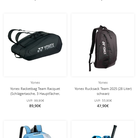
Yonex
Yonex
Yonex Racketbag Team Racquet
Yonex Rucksack Team 2025 (28 Liter)
(Schlägertasche, 3 Hauptfächer,
schwarz
Schuhfach) 2025 schwarz 12er
UVP:
99,90€
UVP:
55,90€
89,90€
47,90€