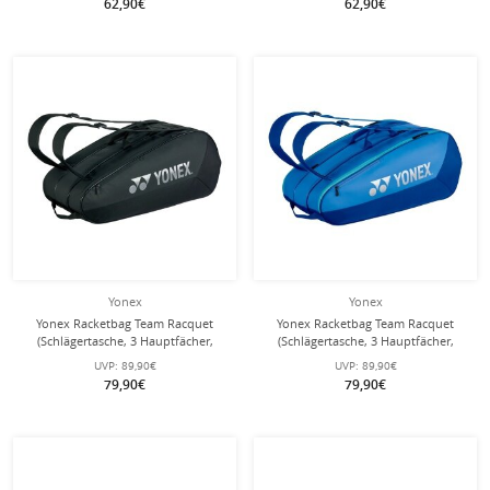
62,90€
62,90€
Yonex
Yonex
Yonex Racketbag Team Racquet
Yonex Racketbag Team Racquet
(Schlägertasche, 3 Hauptfächer,
(Schlägertasche, 3 Hauptfächer,
Schuhfach) 2025 schwarz 9er
Schuhfach) 2025 blau 9er
UVP:
89,90€
UVP:
89,90€
79,90€
79,90€