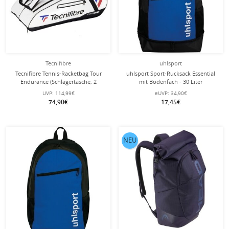
Tecnifibre
uhlsport
Tecnifibre Tennis-Racketbag Tour
uhlsport Sport-Rucksack Essential
Endurance (Schlägertasche, 2
mit Bodenfach - 30 Liter
Hauptfächer, Schuhfach) 2025 weiss
UVP:
114,99€
eUVP:
34,90€
12er
74,90€
17,45€
NEU