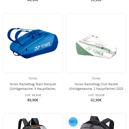
Yonex
Yonex
Yonex Racketbag Team Racquet
Yonex Racketbag Club Racket
(Schlägertasche, 3 Hauptfächer,
(Schlägertasche, 2 Hauptfächer) 2025
Schuhfach) 2025 blau 12er
weiss 6er
UVP:
99,90€
UVP:
69,90€
89,90€
62,90€
NEU