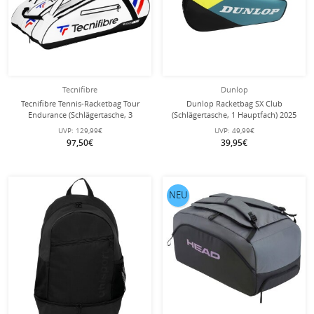
Tecnifibre
Dunlop
Tecnifibre Tennis-Racketbag Tour
Dunlop Racketbag SX Club
Endurance (Schlägertasche, 3
(Schlägertasche, 1 Hauptfach) 2025
Hauptfächer, Schuhfach) 2025 weiss
blaugrün/gelb 3er
UVP:
129,99€
UVP:
49,99€
15er
97,50€
39,95€
NEU