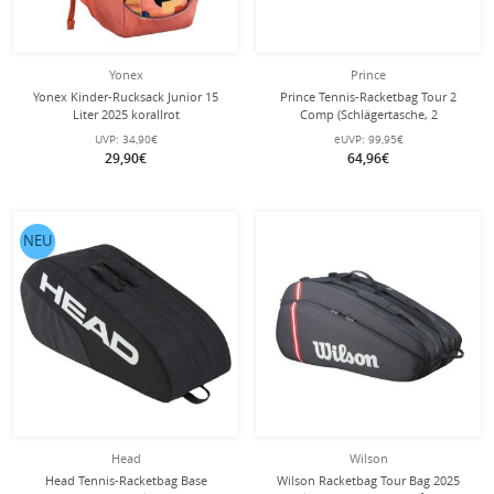
Yonex
Prince
Yonex Kinder-Rucksack Junior 15
Prince Tennis-Racketbag Tour 2
Liter 2025 korallrot
Comp (Schlägertasche, 2
Hauptfächer, Thermofach) 2025
UVP:
34,90€
eUVP:
99,95€
schwarz/blau 6er
29,90€
64,96€
NEU
Head
Wilson
Head Tennis-Racketbag Base
Wilson Racketbag Tour Bag 2025