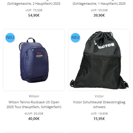
(Schlägertasche, 2 Hauptfach) 2025
(Schlägertasche, 1 Hauptfach) 2025
grau 6er
grau 3er
UVP:
75,00€
UVP:
55,00€
54,90€
39,90€
NEU
NEU
Wilson
Victor
Wilson Tennis-Rucksack US Open
Victor Schuhbeutel Drawstringbag
2025 Tour (Hauptfach, Schlägerfach)
schwarz
navyblau
eUVP:
80,00€
UVP:
19,90€
40,00€
15,95€