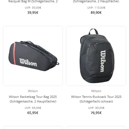
Racquet Bag M (Schlägertasche, 2
(Schlägertasche, 2 Hauptfächer,
Hauptfächer) 2025 schwarz 6er
Schuhfach) schwarz 12er
UVP:
50,00€
UVP:
115,00€
39,95€
89,90€
Wilson
Wilson
Wilson Racketbag Tour Bag 2025
Wilson Tennis-Rucksack Tour 2025
(Schlägertasche, 2 Hauptfächer)
(Schlägerfach) schwarz
schwarz 6er
UVP:
95,00€
UVP:
80,00€
65,95€
76,95€