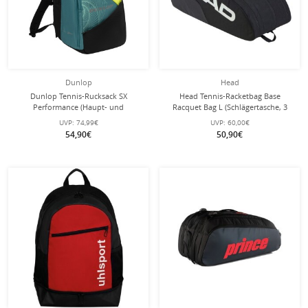
Dunlop
Head
Dunlop Tennis-Rucksack SX
Head Tennis-Racketbag Base
Performance (Haupt- und
Racquet Bag L (Schlägertasche, 3
Schlägerfach) 2025 blaugrün/gelb
Hauptfächer) 2025 schwarz 9er
UVP:
74,99€
UVP:
60,00€
54,90€
50,90€