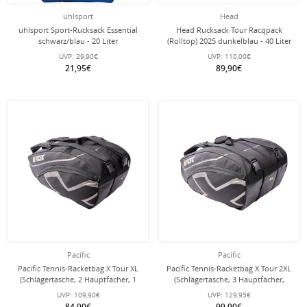
uhlsport
Head
uhlsport Sport-Rucksack Essential
Head Rucksack Tour Racqpack
schwarz/blau - 20 Liter
(Rolltop) 2025 dunkelblau - 40 Liter
UVP:
29,90€
UVP:
110,00€
21,95€
89,90€
Pacific
Pacific
Pacific Tennis-Racketbag X Tour XL
Pacific Tennis-Racketbag X Tour 2XL
(Schlägertasche, 2 Hauptfächer, 1
(Schlägertasche, 3 Hauptfächer,
Thermofach) 2025 schwarz/chrome
Thermofach) 2025 schwarz/chrome
UVP:
109,90€
UVP:
129,95€
6er
12er
84,90€
99,90€