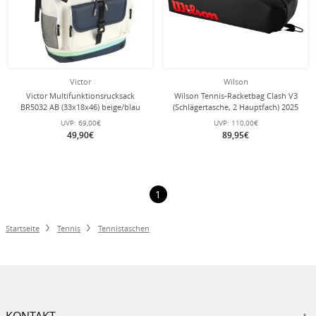
Victor
Wilson
Victor Multifunktionsrucksack
Wilson Tennis-Racketbag Clash V3
BR5032 AB (33x18x46) beige/blau
(Schlägertasche, 2 Hauptfach) 2025
schwarz 6er
UVP:
69,00€
UVP:
110,00€
49,90€
89,95€
1
Startseite
Tennis
Tennistaschen