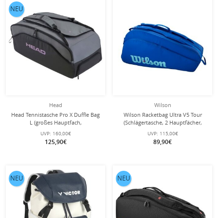
NEU
Head
Wilson
Head Tennistasche Pro X Duffle Bag
Wilson Racketbag Ultra V5 Tour
L (großes Hauptfach,
(Schlägertasche, 2 Hauptfächer,
Schläger+Schuhfach) 2025
Schuhfach) 2025 elektrikblau 12er
UVP:
160,00€
UVP:
115,00€
schwarz/dunkelgrau
125,90€
89,90€
NEU
NEU