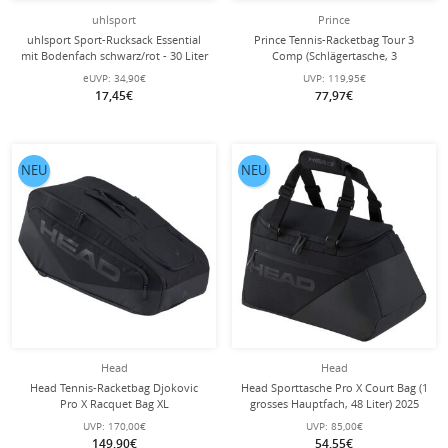
uhlsport
Prince
uhlsport Sport-Rucksack Essential
Prince Tennis-Racketbag Tour 3
mit Bodenfach schwarz/rot - 30 Liter
Comp (Schlägertasche, 3
Hauptfächer, Thermofach) 2025
eUVP:
34,90€
UVP:
119,95€
schwarz/rot 12er
17,45€
77,97€
NEU
NEU
Head
Head
Head Tennis-Racketbag Djokovic
Head Sporttasche Pro X Court Bag (1
Pro X Racquet Bag XL
grosses Hauptfach, 48 Liter) 2025
(Schlägertasche, 3 Hauptfächer) 2025
schwarz
UVP:
170,00€
UVP:
85,00€
schwarz 12er
149,90€
54,55€