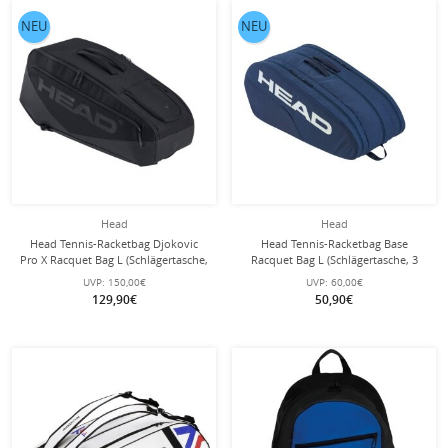
NEU
NEU
Head
Head
Head Tennis-Racketbag Djokovic
Head Tennis-Racketbag Base
Pro X Racquet Bag L (Schlägertasche,
Racquet Bag L (Schlägertasche, 3
2 Hauptfächer) 2025 schwarz 9er
Hauptfächer) 2025 navyblau 9er
UVP:
150,00€
UVP:
60,00€
129,90€
50,90€