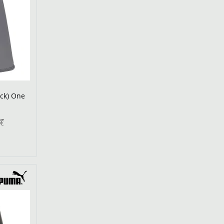
ck) One
9€