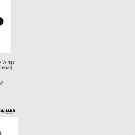
x Wings
terial)
9€