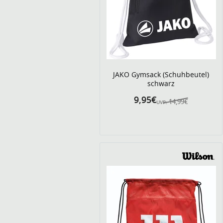
JAKO Gymsack (Schuhbeutel)
schwarz
9,95€
14,99€
UVP: