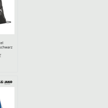
el
schwarz
€