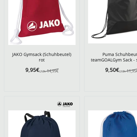
JAKO Gymsack (Schuhbeutel)
Puma Schuhbeut
rot
teamGOALGym Sack - 
9,95€
9,50€
14,99€
11,95
UVP:
UVP: