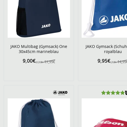
JAKO Multibag (Gymsack) One
JAKO Gymsack (Schuh
30x45cm marineblau
royalblau
9,00€
9,95€
17,99€
14,99
eUVP:
UVP: