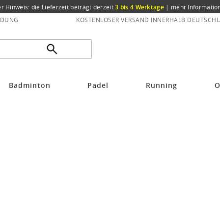
er Hinweis: die Lieferzeit beträgt derzeit
3 bis 4 Werktage
|
mehr Informatio
NDUNG
KOSTENLOSER VERSAND INNERHALB DEUTSCHL
Badminton
Padel
Running
O