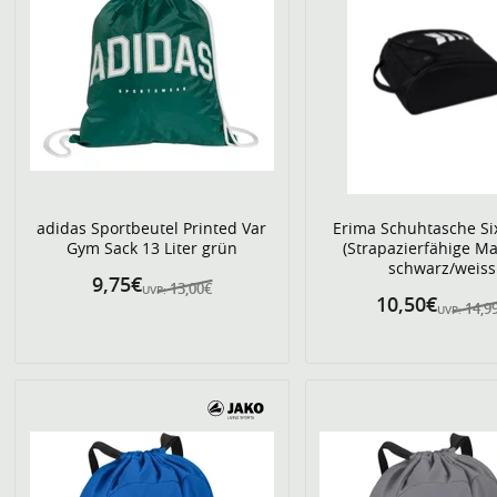
adidas Sportbeutel Printed Var
Erima Schuhtasche Si
Gym Sack 13 Liter grün
(Strapazierfähige Ma
schwarz/weiss
9,75€
13,00€
UVP:
10,50€
14,9
UVP: