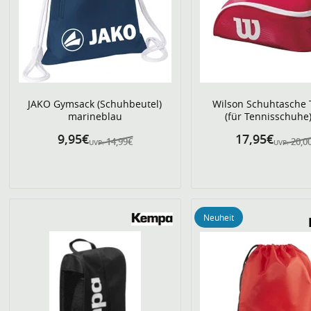
JAKO Gymsack (Schuhbeutel)
Wilson Schuhtasche 
marineblau
(für Tennisschuhe)
9,95€
17,95€
14,99€
20,0
UVP:
UVP:
Neuheit