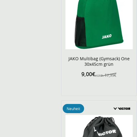
JAKO Multibag (Gymsack) One
30x45cm grün
9,00€
17,99€
eUVP:
Neuheit