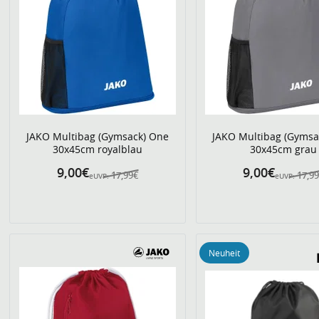
JAKO Multibag (Gymsack) One
JAKO Multibag (Gymsa
30x45cm royalblau
30x45cm grau
9,00€
9,00€
17,99€
17,9
eUVP:
eUVP:
Neuheit