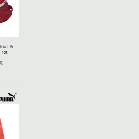
Tour IV
 rot
0€