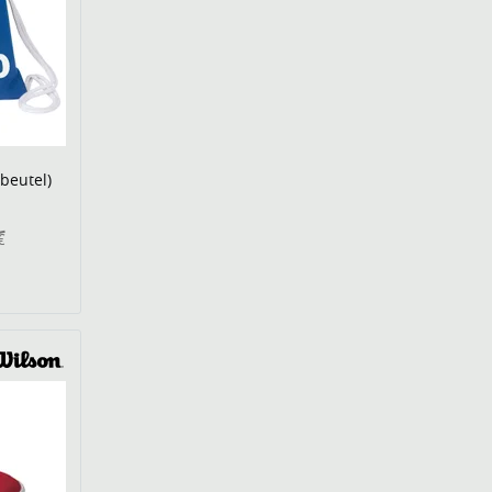
beutel)
€