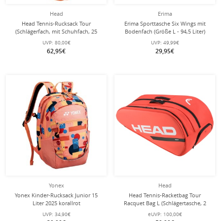
Head
Erima
Head Tennis-Rucksack Tour
Erima Sporttasche Six Wings mit
(Schlägerfach, mit Schuhfach, 25
Bodenfach (Größe L - 94,5 Liter)
Liter) 2026 orange/weiss
orange/schwarz 60x35x45cm
UVP:
80,00€
UVP:
49,99€
62,95€
29,95€
Yonex
Head
Yonex Kinder-Rucksack Junior 15
Head Tennis-Racketbag Tour
Liter 2025 korallrot
Racquet Bag L (Schlägertasche, 2
Hauptfächer, Schuhfach) 2024 fluo
UVP:
34,90€
eUVP:
100,00€
orange 9er