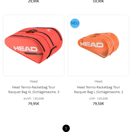
29,90€
59,90€
NEU
Head
Head
Head Tennis-Racketbag Tour
Head Tennis-Racketbag Tour
Racquet Bag XL (Schlägertasche, 3
Racquet Bag L (Schlägertasche, 2
Hauptfächer) orange 12er
Hauptfächer) 2026 orange/weiss 9er
eUVP:
130,00€
UVP:
100,00€
79,95€
79,50€
1