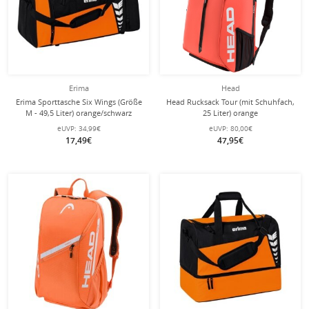
Erima
Head
Erima Sporttasche Six Wings (Größe
Head Rucksack Tour (mit Schuhfach,
M - 49,5 Liter) orange/schwarz
25 Liter) orange
61x29x28cm
eUVP:
34,99€
eUVP:
80,00€
17,49€
47,95€