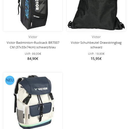
Victor
Victor
Victor Badminton-Rucksack BR7007
Victor Schuhbeutel Drawstringbag
CM (37x33x74cm) schwarz/blau
schwarz
UVP:
99,00€
UVP:
19,90€
84,90€
15,95€
NEU