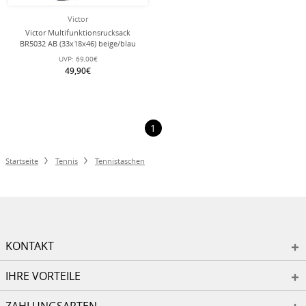
Victor
Victor Multifunktionsrucksack
BR5032 AB (33x18x46) beige/blau
UVP:
69,00€
49,90€
1
Startseite
Tennis
Tennistaschen
KONTAKT
IHRE VORTEILE