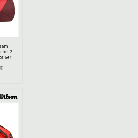
Team
che, 2
ot 6er
0€