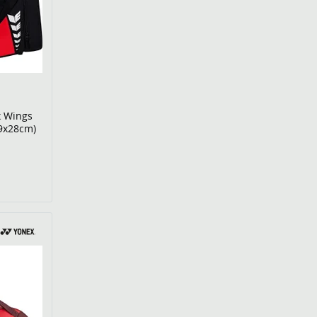
x Wings
29x28cm)