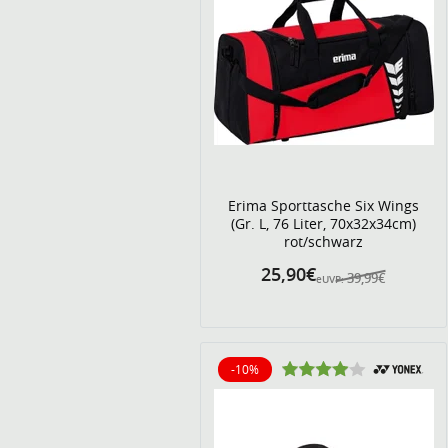
Erima Sporttasche Six Wings
(Gr. L, 76 Liter, 70x32x34cm)
rot/schwarz
25,90€
39,99€
eUVP:
-10%
10% reduziert