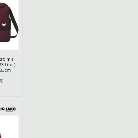
tro mit
3 Liter)
x33cm
9€