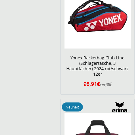
Yonex Racketbag Club Line
(Schlägertasche, 3
Hauptfächer) 2024 rot/schwarz
12er
98,91€
109,90€
Neuheit