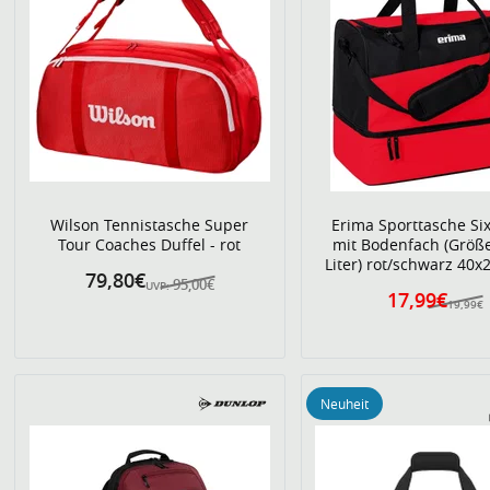
Wilson Tennistasche Super
Erima Sporttasche Si
Tour Coaches Duffel - rot
mit Bodenfach (Größe
Liter) rot/schwarz 40
79,80€
95,00€
UVP:
17,99€
19,99€
Neuheit