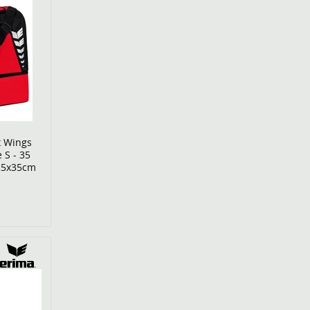
x Wings
 S - 35
x25x35cm