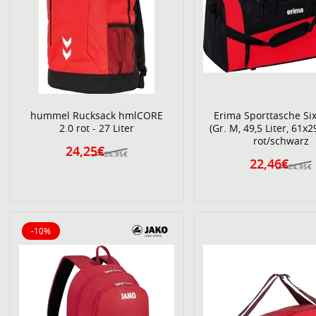
hummel Rucksack hmlCORE
Erima Sporttasche Si
2.0 rot - 27 Liter
(Gr. M, 49,5 Liter, 61x
rot/schwarz
24,25€
26,95€
22,46€
24,95€
-10%
10% reduziert