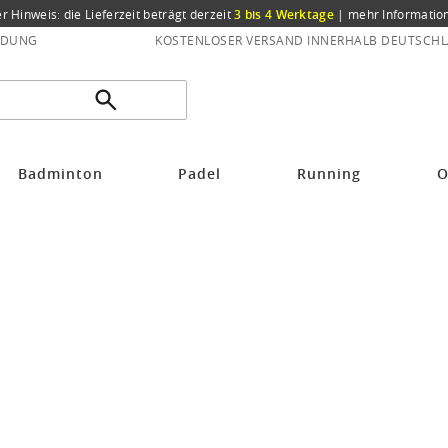
er Hinweis: die Lieferzeit beträgt derzeit
3 bis 4 Werktage
|
mehr Informatio
NDUNG
KOSTENLOSER VERSAND INNERHALB DEUTSCHL
Badminton
Padel
Running
O