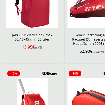
JAKO Rucksack One - rot -
Yonex Racketbag 
30x15x45 cm - 20 Liter
Racquet (Schlägertas
Hauptfächer) 2026 r
13,95€
15,50€
62,90€
69,9
UVP:
-10%
-10%
10% reduziert
10% reduziert