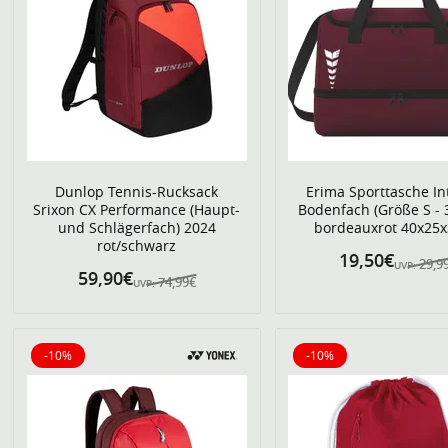
Dunlop Tennis-Rucksack
Erima Sporttasche In
Srixon CX Performance (Haupt-
Bodenfach (Größe S - 3
und Schlägerfach) 2024
bordeauxrot 40x25
rot/schwarz
19,50€
29,9
UVP:
59,90€
74,99€
UVP:
-10%
-10%
10% reduziert
10% reduziert