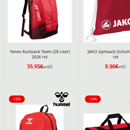
Yonex Rucksack Team (28 Liter)
JAKO Gymsack (Schuh
2026 rot
rot
35,95€
8,96€
39,95€
9,95€
-10%
-10%
10% reduziert
10% reduziert