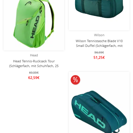
Wilson
Wilson Tennistasche Blade V10
Small Duffel (Schlägerfach, mit
Schuhfach) 2026 grün
56,95€
Head
51,25€
Head Tennis-Rucksack Tour
(Schlägerfach, mit Schuhfach, 25
Liter) 2026 grün
69,55€
62,59€
10% reduziert