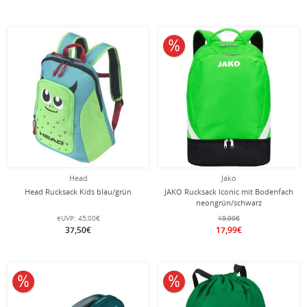
10% reduziert
Head
Jako
Head Rucksack Kids blau/grün
JAKO Rucksack Iconic mit Bodenfach
neongrün/schwarz
eUVP:
45,00€
19,99€
37,50€
17,99€
10% reduziert
10% reduziert