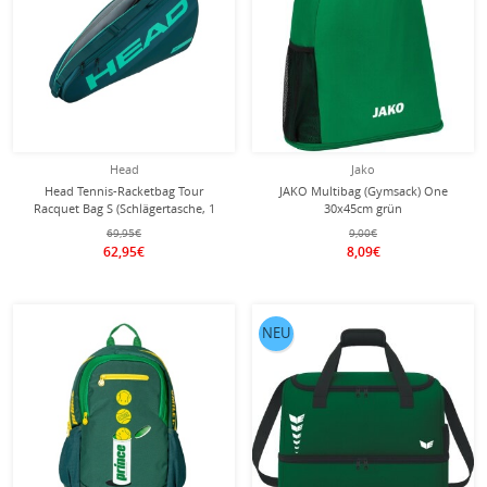
Head
Jako
Head Tennis-Racketbag Tour
JAKO Multibag (Gymsack) One
Racquet Bag S (Schlägertasche, 1
30x45cm grün
Hauptfach) 2026 grün 3er
69,95€
9,00€
62,95€
8,09€
NEU