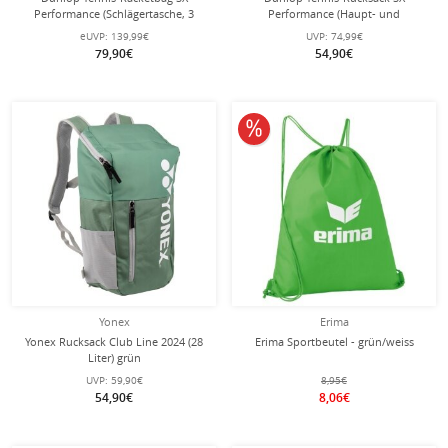
Performance (Schlägertasche, 3
Performance (Haupt- und
Hauptfächer, Thermofach) 2025
Schlägerfach) 2025 blaugrün/gelb
eUVP:
139,99€
UVP:
74,99€
blaugrün/gelb 12er
79,90€
54,90€
10% reduziert
Yonex
Erima
Yonex Rucksack Club Line 2024 (28
Erima Sportbeutel - grün/weiss
Liter) grün
UVP:
59,90€
8,95€
54,90€
8,06€