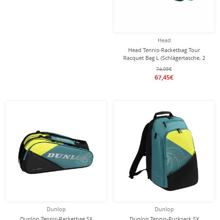
Head
Head Tennis-Racketbag Tour
Racquet Bag L (Schlägertasche, 2
Hauptfächer) 2026 tealgrün 9er
74,95€
67,45€
Dunlop
Dunlop
Dunlop Tennis-Racketbag SX
Dunlop Tennis-Rucksack SX