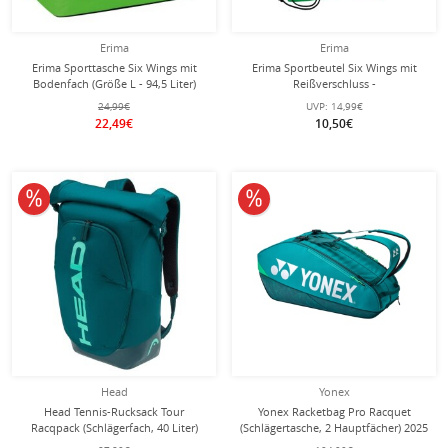
Erima
Erima
Erima Sporttasche Six Wings mit
Erima Sportbeutel Six Wings mit
Bodenfach (Größe L - 94,5 Liter)
Reißverschluss -
hellgrün/schwarz 60x35x45cm
smaragdgrün/schwarz
24,99€
UVP:
14,99€
22,49€
10,50€
10% reduziert
10% reduziert
Head
Yonex
Head Tennis-Rucksack Tour
Yonex Racketbag Pro Racquet
Racqpack (Schlägerfach, 40 Liter)
(Schlägertasche, 2 Hauptfächer) 2025
grün
dunkelgrün 6er