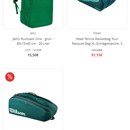
Jako
Head
JAKO Rucksack One - grün -
Head Tennis-Racketbag Tour
30x15x45 cm - 20 Liter
Racquet Bag XL (Schlägertasche, 3
Hauptfächer) 2026 tealgrün 12er
UVP:
19,99€
107,95€
15,50€
97,15€
10% reduziert