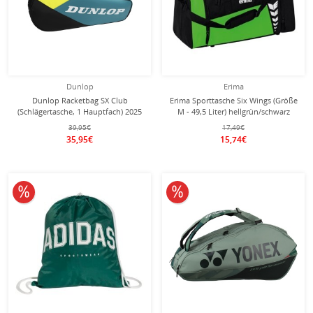
Dunlop
Erima
Dunlop Racketbag SX Club
Erima Sporttasche Six Wings (Größe
(Schlägertasche, 1 Hauptfach) 2025
M - 49,5 Liter) hellgrün/schwarz
blaugrün/gelb 3er
61x29x28cm
39,95€
17,49€
35,95€
15,74€
10% reduziert
10% reduziert