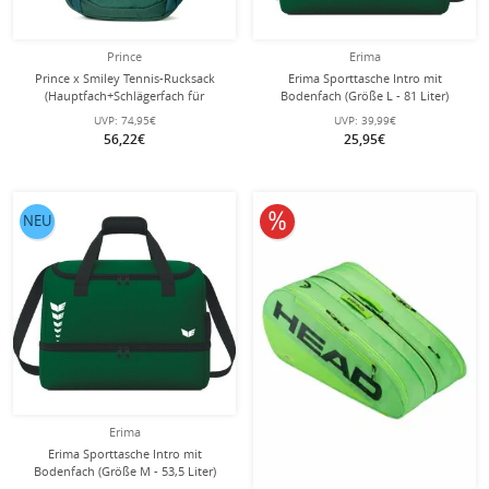
Prince
Erima
Prince x Smiley Tennis-Rucksack
Erima Sporttasche Intro mit
(Hauptfach+Schlägerfach für
Bodenfach (Größe L - 81 Liter)
Schläger) 2025 grün
smaragdgrün 60x33x41cm
UVP:
74,95€
UVP:
39,99€
56,22€
25,95€
10% reduziert
NEU
Erima
Erima Sporttasche Intro mit
Bodenfach (Größe M - 53,5 Liter)
smaragdgrün 50x29x37cm