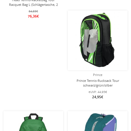
Racquet Bag L (Schlägertasche, 2
Hauptfächer) 2026 grün 9er
84,85€
76,36€
Prince
Prince Tennis-Rucksack Tour
schwarz/grün/silber
eUVP:
44,95€
24,95€