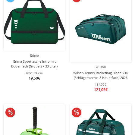
Erima
Erima Sporttasche Intro mit
Bodenfach (Größe S - 33 Liter)
Wilson
smaragdgrün 40x25x33cm
Wilson Tennis-Racketbag Blade V10
UVP:
29,99€
(Schlägertasche, 3 Hauptfach) 2026
19,50€
grün 15er
134,50€
121,05€
10% reduziert
10% reduziert