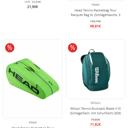
UVP:
34,99€
Head
21,90€
Head Tennis-Racketbag Tour
Racquet Bag XL (Schlägertasche, 3
Hauptfächer) 2026 grün 12er
109,79€
98,81€
10% reduziert
10% reduziert
Wilson
Wilson Tennis-Rucksack Blade V10
(Schlägerfach, mit Schuhfach) 2026
grün
79,80€
Head
71,82€
Head Tennis-Racketbag Tour