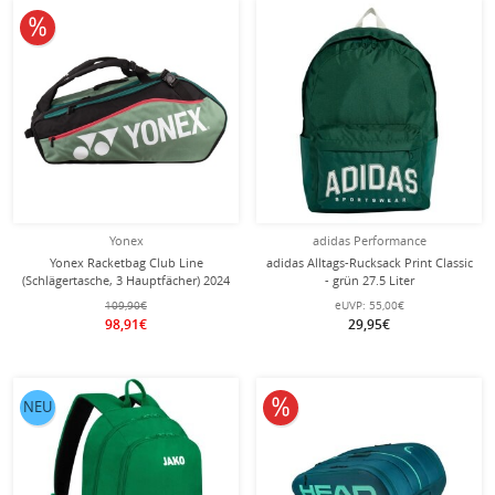
10% reduziert
Yonex
adidas Performance
Yonex Racketbag Club Line
adidas Alltags-Rucksack Print Classic
(Schlägertasche, 3 Hauptfächer) 2024
- grün 27.5 Liter
moosgrün/schwarz 12er
109,90€
eUVP:
55,00€
98,91€
29,95€
10% reduziert
NEU