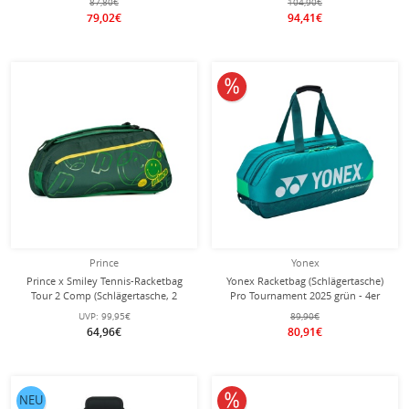
87,80€
104,90€
79,02€
94,41€
10% reduziert
Prince
Yonex
Prince x Smiley Tennis-Racketbag
Yonex Racketbag (Schlägertasche)
Tour 2 Comp (Schlägertasche, 2
Pro Tournament 2025 grün - 4er
Hauptfächer, Thermofach) 2025
UVP:
99,95€
89,90€
grün 6er
64,96€
80,91€
10% reduziert
NEU