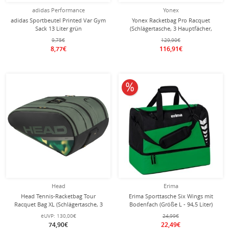
adidas Performance
Yonex
adidas Sportbeutel Printed Var Gym
Yonex Racketbag Pro Racquet
Sack 13 Liter grün
(Schlägertasche, 3 Hauptfächer,
Thermofach) 2024 olivegrün 9er
9,75€
129,90€
8,77€
116,91€
10% reduziert
Head
Erima
Head Tennis-Racketbag Tour
Erima Sporttasche Six Wings mit
Racquet Bag XL (Schlägertasche, 3
Bodenfach (Größe L - 94,5 Liter)
Hauptfächer) 2024 thymegrün 12er
smaragdgrün/schwarz 60x35x45cm
eUVP:
130,00€
24,99€
74,90€
22,49€