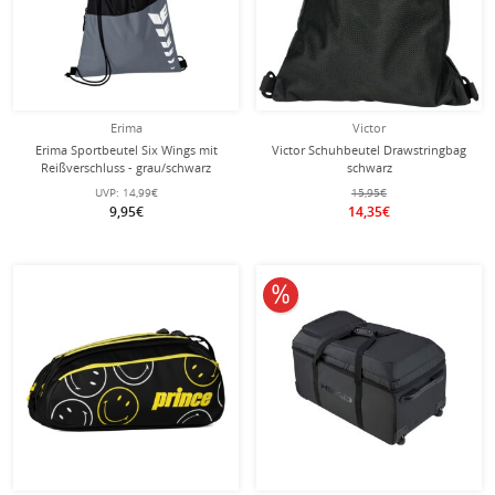
Erima
Victor
Erima Sportbeutel Six Wings mit
Victor Schuhbeutel Drawstringbag
Reißverschluss - grau/schwarz
schwarz
UVP:
14,99€
15,95€
9,95€
14,35€
10% reduziert