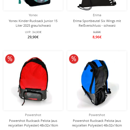
Yonex
Erima
Yonex Kinder-Rucksack Junior 15
Erima Sportbeutel Six Wings mit
Liter 2025 grau/schwarz
Reißverschluss - schwarz
UVP:
34,90€
9,95€
29,90€
8,96€
10% reduziert
10% reduziert
Powershot
Powershot
Powershot Rucksack Pelota (aus
Powershot Rucksack Pelota (aus
recycelten Polyester) 48x32x16cm
recycelten Polyester) 48x32x16cm
-25 Liter- schwarz/rot
-25 Liter- schwarz/blau