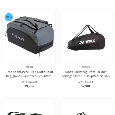
NEU
Head
Yonex
Head Sporttasche Pro X Duffle Sport
Yonex Racketbag Team Racquet
Bag (großes Hauptfach, Schuhfach)
(Schlägertasche, 2 Hauptfächer) 2025
2025 schwarz/dunkelgrau
schwarz 6er
UVP:
120,00€
UVP:
69,90€
79,90€
62,90€