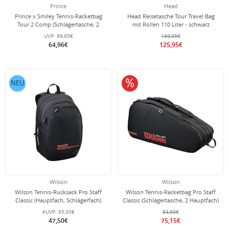
Prince
Head
Prince x Smiley Tennis-Racketbag
Head Reisetasche Tour Travel Bag
Tour 2 Comp (Schlägertasche, 2
mit Rollen 110 Liter - schwarz
Hauptfächer, Thermofach) 2025
UVP:
99,95€
139,95€
schwarz 6er
64,96€
125,95€
10% reduziert
NEU
Wilson
Wilson
Wilson Tennis-Rucksack Pro Staff
Wilson Tennis-Racketbag Pro Staff
Classic (Hauptfach, Schlägerfach)
Classic (Schlägertasche, 2 Hauptfach)
schwarz
2026 schwarz 6er
eUVP:
95,00€
83,50€
47,50€
75,15€