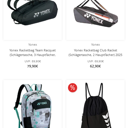
Yonex
Yonex
Yonex Racketbag Team Racquet
Yonex Racketbag Club Racket
(Schlägertasche, 3 Hauptfächer,
(Schlägertasche, 2 Hauptfächer) 2025
Schuhfach) 2025 schwarz 9er
schwarz 6er
UVP:
89,90€
UVP:
69,90€
79,90€
62,90€
10% reduziert