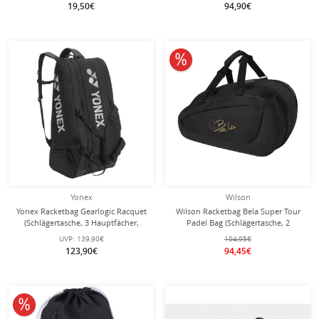
19,50€
94,90€
10% reduziert
Yonex
Wilson
Yonex Racketbag Gearlogic Racquet
Wilson Racketbag Bela Super Tour
(Schlägertasche, 3 Hauptfächer,
Padel Bag (Schlägertasche, 2
Schuhfach) 2026 schwarz 9er
Hauptfächer) schwarz
UVP:
139,90€
104,95€
123,90€
94,45€
10% reduziert