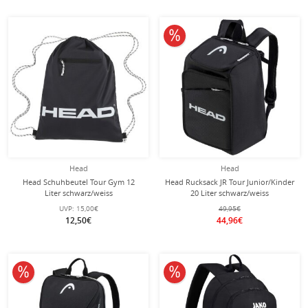
10% reduziert
Head
Head
Head Schuhbeutel Tour Gym 12
Head Rucksack JR Tour Junior/Kinder
Liter schwarz/weiss
20 Liter schwarz/weiss
UVP:
15,00€
49,95€
12,50€
44,96€
10% reduziert
10% reduziert