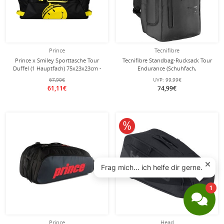
Prince
Tecnifibre
Prince x Smiley Sporttasche Tour
Tecnifibre Standbag-Rucksack Tour
Duffel (1 Hauptfach) 75x23x23cm -
Endurance (Schuhfach,
schwarz
Schlägerfach) 2024 schwarz
67,90€
UVP:
99,99€
54,5x32x22,5cm
61,11€
74,99€
10% reduziert
Prince
Head