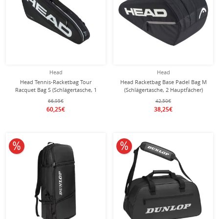
Head
Head
Head Tennis-Racketbag Tour
Head Racketbag Base Padel Bag M
Racquet Bag S (Schlägertasche, 1
(Schlägertasche, 2 Hauptfächer)
Hauptfach) 2026 schwarz 3er
schwarz 6er
66,95€
42,50€
60,25€
38,25€
10% reduziert
10% reduziert