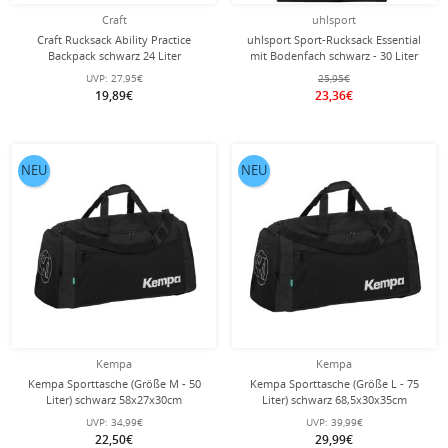
Craft
uhlsport
Craft Rucksack Ability Practice
uhlsport Sport-Rucksack Essential
Backpack schwarz 24 Liter
mit Bodenfach schwarz - 30 Liter
UVP:
27,95€
25,95€
19,89€
23,36€
NEU
NEU
Kempa
Kempa
Kempa Sporttasche (Größe M - 50
Kempa Sporttasche (Größe L - 75
Liter) schwarz 58x27x30cm
Liter) schwarz 68,5x30x35cm
UVP:
34,99€
UVP:
39,99€
22,50€
29,99€