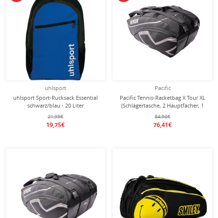
uhlsport
Pacific
uhlsport Sport-Rucksack Essential
Pacific Tennis-Racketbag X Tour XL
schwarz/blau - 20 Liter
(Schlägertasche, 2 Hauptfächer, 1
Thermofach) 2025 schwarz/chrome
21,95€
84,90€
6er
19,75€
76,41€