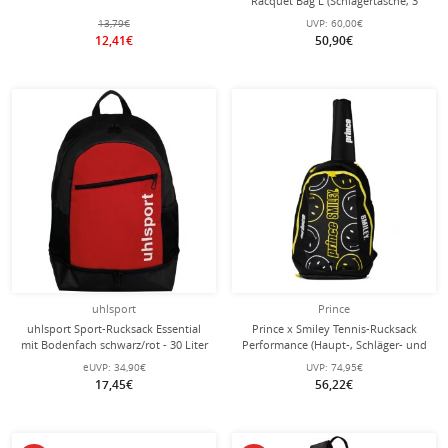
Racquet Bag L (Schlägertasche, 3
Hauptfächer) 2025 schwarz 9er
13,79€
UVP:
60,00€
12,41€
50,90€
uhlsport
Prince
uhlsport Sport-Rucksack Essential
Prince x Smiley Tennis-Rucksack
mit Bodenfach schwarz/rot - 30 Liter
Performance (Haupt-, Schläger- und
Schuhfach) 2025 schwarz
eUVP:
34,90€
UVP:
74,95€
17,45€
56,22€