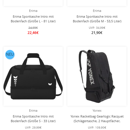
Erima
Erima
Erima Sporttasche Intro mit
Erima Sporttasche Intro mit
Bodenfach (Größe L - 81 Liter)
Bodenfach (Größe M - 53,5 Liter)
schwarz 60x33x41cm
schwarz 50x29x37cm
24,95€
UVP:
34,99€
22,46€
21,90€
NEU
Erima
Yonex
Erima Sporttasche Intro mit
Yonex Racketbag Gearlogic Racquet
Bodenfach (Größe S - 33 Liter)
(Schlägertasche, 2 Hauptfächer,
schwarz 40x25x33cm
Schuhfach) 2026 schwarz 6er
UVP:
29,99€
UVP:
109,90€