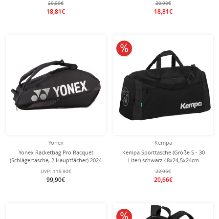
20,90€
20,90€
18,81€
18,81€
10% reduziert
Yonex
Kempa
Yonex Racketbag Pro Racquet
Kempa Sporttasche (Größe S - 30
(Schlägertasche, 2 Hauptfächer) 2024
Liter) schwarz 48x24,5x24cm
schwarz 6er
UVP:
119,90€
22,95€
99,90€
20,66€
10% reduziert