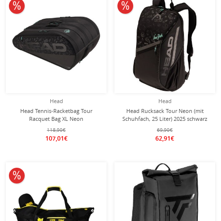
10% reduziert
10% reduziert
Head
Head
Head Tennis-Racketbag Tour
Head Rucksack Tour Neon (mit
Racquet Bag XL Neon
Schuhfach, 25 Liter) 2025 schwarz
(Schlägertasche, 3 Hauptfächer) 2025
118,90€
69,90€
schwarz 15er
107,01€
62,91€
10% reduziert