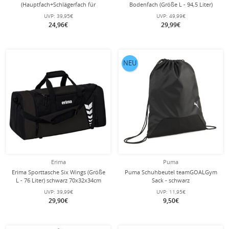
(Hauptfach+Schlägerfach für
Bodenfach (Größe L - 94,5 Liter)
Schläger bis zu 25in) 2025 schwarz
schwarz 60x35x45cm
UVP:
39,95€
UVP:
49,99€
24,96€
29,99€
NEU
Erima
Puma
Erima Sporttasche Six Wings (Größe
Puma Schuhbeutel teamGOALGym
L - 76 Liter) schwarz 70x32x34cm
Sack - schwarz
UVP:
39,99€
UVP:
11,95€
29,90€
9,50€