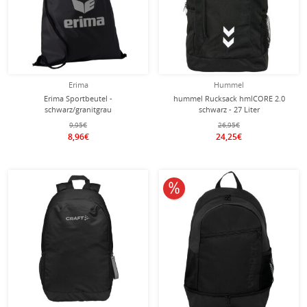
Erima
Hummel
Erima Sportbeutel -
hummel Rucksack hmlCORE 2.0
schwarz/granitgrau
schwarz - 27 Liter
9,95€
26,95€
8,96€
24,25€
10% reduziert