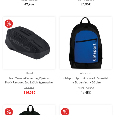
47,95€
24,95€
10% reduziert
Head
uhlsport
Head Tennis-Racketbag Djokovic
uhlsport Sport-Rucksack Essential
Pro X Racquet Bag L (Schlägertasche,
mit Bodenfach - 30 Liter
2 Hauptfächer) 2025 schwarz 9er
129,90€
eUVP:
34,90€
116,91€
17,45€
10% reduziert
10% reduziert