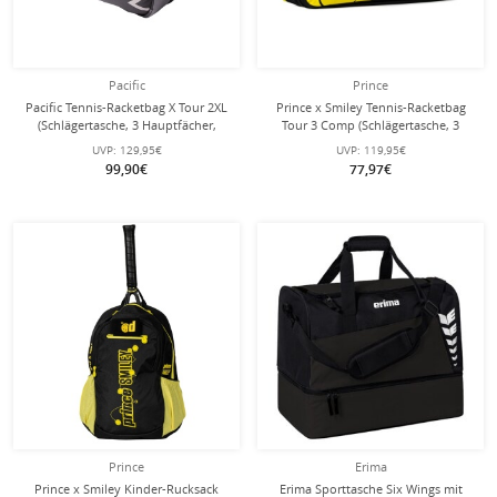
Pacific
Prince
Pacific Tennis-Racketbag X Tour 2XL
Prince x Smiley Tennis-Racketbag
(Schlägertasche, 3 Hauptfächer,
Tour 3 Comp (Schlägertasche, 3
Thermofach) 2025 schwarz/chrome
Hauptfächer, Thermofach) 2025
UVP:
129,95€
UVP:
119,95€
12er
schwarz 12er
99,90€
77,97€
Prince
Erima
Prince x Smiley Kinder-Rucksack
Erima Sporttasche Six Wings mit