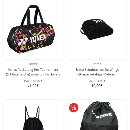
Yonex
Erima
Yonex Racketbag Pro Tournament
Erima Schuhtasche Six Wings
(Schlägertasche) smashpink/schwarz
(Strapazierfähige Material)
- 4er
schwarz/weiss
eUVP:
99,90€
UVP:
14,99€
71,95€
10,50€
10% reduziert