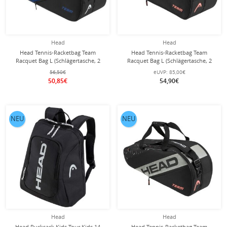
Head
Head
Head Tennis-Racketbag Team
Head Tennis-Racketbag Team
Racquet Bag L (Schlägertasche, 2
Racquet Bag L (Schlägertasche, 2
Hauptfächer) 2024 blau/schwarz 9er
Hauptfächer) 2024 schwarz/grau 9er
56,50€
eUVP:
85,00€
50,85€
54,90€
NEU
NEU
Head
Head
Head Rucksack Kids Tour Kids 14
Head Tennis-Racketbag Team