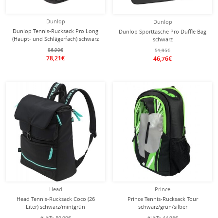
Dunlop
Dunlop
Dunlop Tennis-Rucksack Pro Long
Dunlop Sporttasche Pro Duffle Bag
(Haupt- und Schlägerfach) schwarz
schwarz
86,90€
51,95€
78,21€
46,76€
Head
Prince
Head Tennis-Rucksack Coco (26
Prince Tennis-Rucksack Tour
Liter) schwarz/mintgrün
schwarz/grün/silber
eUVP:
80,00€
eUVP:
44,95€