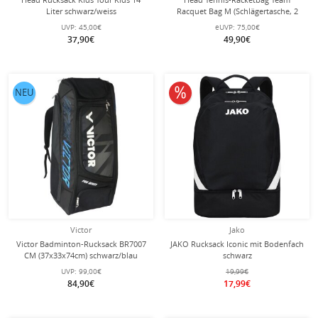
Liter schwarz/weiss
Racquet Bag M (Schlägertasche, 2
Hauptfächer) 2024 schwarz/grau 6er
UVP:
45,00€
eUVP:
75,00€
37,90€
49,90€
10% reduziert
NEU
Victor
Jako
Victor Badminton-Rucksack BR7007
JAKO Rucksack Iconic mit Bodenfach
CM (37x33x74cm) schwarz/blau
schwarz
UVP:
99,00€
19,99€
84,90€
17,99€