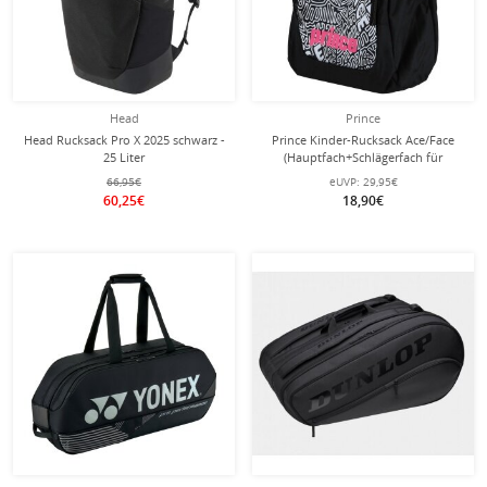
Head
Prince
Head Rucksack Pro X 2025 schwarz -
Prince Kinder-Rucksack Ace/Face
25 Liter
(Hauptfach+Schlägerfach für
Schläger bis zu 25in) 2023
66,95€
eUVP:
29,95€
schwarz/pink
60,25€
18,90€