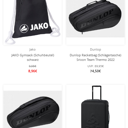
Jako
Dunlop
JAKO Gymsack (Schuhbeutel)
Dunlop Racketbag (Schlägertasche)
schwarz
Srixon Team Thermo 2022
schwarz/schwarz 8er - 3 Hauptfächer
9,95€
UVP:
89,95€
8,96€
74,50€