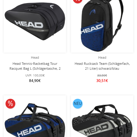
Head
Head
Head Tennis-Racketbag Tour
Head Rucksack Team (Schlägerfach,
Racquet Bag L (Schlägertasche, 2
21 Liter) schwarz/blau
Hauptfächer, Schuhfach) 2024
UVP:
100,00€
33,90€
schwarz/weiss 9er
84,90€
30,51€
10% reduziert
NEU