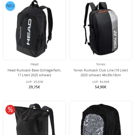
NEU
Head
Yonex
Head Rucksack Base (Schlägerfach,
Yonex Rucksack Club Line (19 Liter)
17 Liter) 2025 schwarz
2025 schwarz 48x30x18cm
UVP:
35,00€
UVP:
64,90€
29,75€
54,90€
10% reduziert