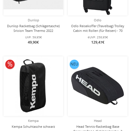
Dunlop
Odlo
Dunlop Racketbag (Schlägertasche)
Odlo Reisekoffer (Travelbag) Trolley
Srixion Team Thermo 2022
Cabin mit Rollen (für Reisen) - 70
schwarz/schwarz 3er - 1 Hauptfach
Liter
UVP:
59,95€
eUVP:
258,95€
49,90€
129,47€
10% reduziert
NEU
Kempa
Head
Kempa Schuhtasche schwarz
Head Tennis-Racketbag Base