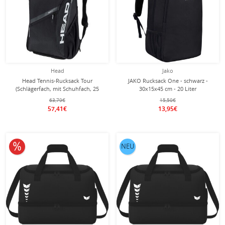
Head
Jako
Head Tennis-Rucksack Tour
JAKO Rucksack One - schwarz -
(Schlägerfach, mit Schuhfach, 25
30x15x45 cm - 20 Liter
Liter) 2026 schwarz/weiss
63,79€
15,50€
57,41€
13,95€
10% reduziert
NEU