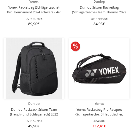
Yonex
Dunlop
Yonex Racketbag (Schlägertasche)
Dunlop Srixon Racketbag
Pro Tournament 2024 schwarz - 4er
(Schlägertasche) Team Thermo 2022
schwarz/schwarz 12er - 3
UVP:
99,90€
UVP:
99,95€
Hauptfächer
89,90€
84,95€
10% reduziert
Dunlop
Yonex
Dunlop Rucksack Srixon Team
Yonex Racketbag Pro Racquet
(Haupt- und Schlägerfach) 2022
(Schlägertasche, 3 Hauptfächer,
schwarz - 30 Liter
Thermofach) 2024 schwarz 9er
UVP:
59,95€
124,90€
49,90€
112,41€