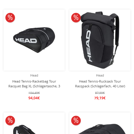
10% reduziert
10% reduziert
Head
Head
Head Tennis-Racketbag Tour
Head Tennis-Rucksack Tour
Racquet Bag XL (Schlägertasche, 3
Racqpack (Schlägerfach, 40 Liter)
Hauptfächer) 2026 schwarz/weiss
schwarz
104,49€
87,99€
12er
94,04€
79,19€
10% reduziert
10% reduziert