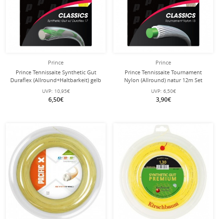
Prince
Prince
Prince Tennissaite Synthetic Gut
Prince Tennissaite Tournament
Duraflex (Allround+Haltbarkeit) gelb
Nylon (Allround) natur 12m Set
12m Set
UVP:
10,95€
UVP:
6,50€
6,50€
3,90€