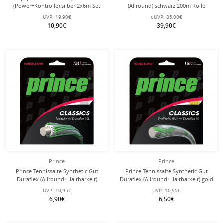
(Power+Kontrolle) silber 2x6m Set
(Allround) schwarz 200m Rolle
UVP:
19,90€
eUVP:
85,00€
10,90€
39,90€
Prince
Prince
Prince Tennissaite Synthetic Gut
Prince Tennissaite Synthetic Gut
Duraflex (Allround+Haltbarkeit)
Duraflex (Allround+Haltbarkeit) gold
weiss 12m Set
12m Set
UVP:
10,95€
UVP:
10,95€
6,90€
6,50€