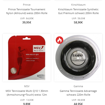
Prince
Kirschbaum
Prince Tennissaite Tournament
Kirschbaum Tennissaite Synthetic
Nylon (Allround) weiss 200m Rolle
Gut Premium schwarz 200m Rolle
UVP:
64,95€
UVP:
59,00€
39,95€
58,90€
MSV
Gamma
MSV Tennissaite Multi Q10 1.30mm
Gamma Tennissaite Advantage
(Armschonung+Touch) weiss 12m
schwarz 220m Rolle
Set
UVP:
13,00€
UVP:
69,90€
9,89€
44,95€