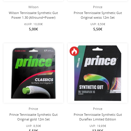
Wilson
Prince
Wilson Tennissaite Synthetic Gut
Prince Tennissaite Synthetic Gut
Power 1.30 (Allround+Power)
Original weiss 12m Set
schwarz 12m Set
eUVP:
10,00€
UVP:
8,50€
5,00€
5,50€
Prince
Prince
Prince Tennissaite Synthetic Gut
Prince Tennissaite Synthetic Gut
Original gold 12m Set
Duraflex Limited Edition
(Allround+Haltbarkeit) bunt 12m Set
UVP:
8,50€
UVP:
19,95€
5,50€
13,95€