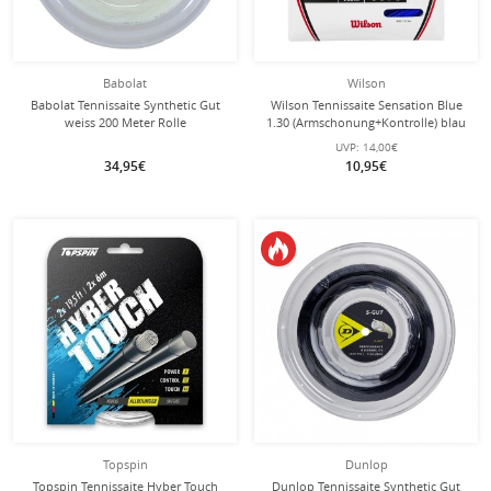
Babolat
Wilson
Babolat Tennissaite Synthetic Gut
Wilson Tennissaite Sensation Blue
weiss 200 Meter Rolle
1.30 (Armschonung+Kontrolle) blau
12m Set
UVP:
14,00€
34,95€
10,95€
Topspin
Dunlop
Topspin Tennissaite Hyber Touch
Dunlop Tennissaite Synthetic Gut