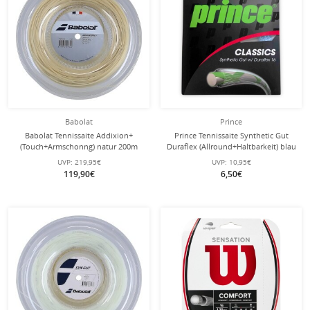
Babolat
Prince
Babolat Tennissaite Addixion+
Prince Tennissaite Synthetic Gut
(Touch+Armschonng) natur 200m
Duraflex (Allround+Haltbarkeit) blau
Rolle
12m Set
UVP:
219,95€
UVP:
10,95€
119,90€
6,50€