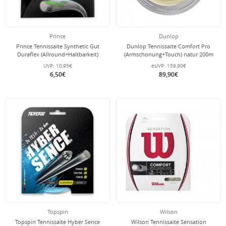
Prince
Dunlop
Prince Tennissaite Synthetic Gut
Dunlop Tennissaite Comfort Pro
Duraflex (Allround+Haltbarkeit)
(Armschonung+Touch) natur 200m
platinum 12m Set
Rolle
UVP:
10,95€
eUVP:
159,90€
6,50€
89,90€
Topspin
Wilson
Topspin Tennissaite Hyber Sence
Wilson Tennissaite Sensation