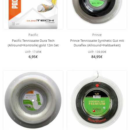
Pacific
Prince
Pacific Tennissaite Dura Tech
Prince Tennissaite Synthetic Gut mit
(Allround+Kontrolle) gold 12m Set
Duraflex (Allround+Haltbarkeit)
schwarz 200m Rolle
UVP:
17,95€
UVP:
139,90€
6,95€
84,95€