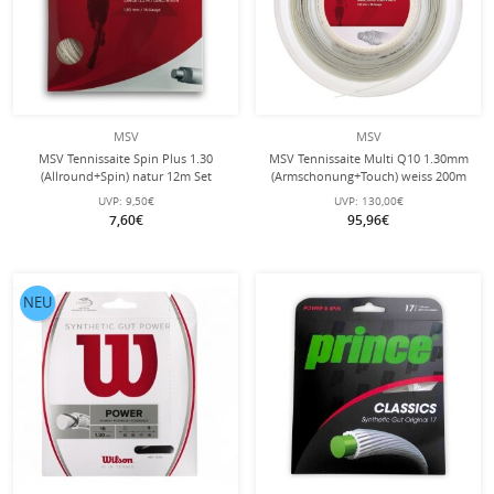
MSV
MSV
MSV Tennissaite Spin Plus 1.30
MSV Tennissaite Multi Q10 1.30mm
(Allround+Spin) natur 12m Set
(Armschonung+Touch) weiss 200m
Rolle
UVP:
9,50€
UVP:
130,00€
7,60€
95,96€
NEU