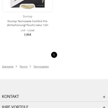
Dunlop
Dunlop Tennissaite Comfort Pro
(Armschonung+Touch) natur 12m
Set
UVP:
13,99€
7,95€
1
Startseite
Tennis
Tennissaiten
KONTAKT
IHRE VORTEILE