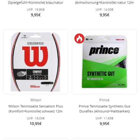
(Spielgefühl+Kontrolle) blau/natur
(Armschonung+Kontrolle) natur 12m
2x12m Set
Set
UVP:
19,90€
UVP:
14,00€
9,95€
9,95€
Wilson
Prince
Wilson Tennissaite Sensation Plus
Prince Tennissaite Synthetic Gut
(Komfort+Kontrolle) schwarz 12m
Duraflex (Allround+Haltbarkeit)
Set
schwarz 12m Set
UVP:
16,00€
UVP:
11,95€
10,95€
9,95€