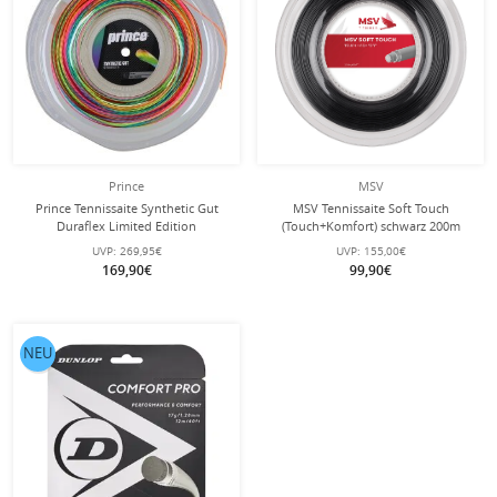
Prince
MSV
Prince Tennissaite Synthetic Gut
MSV Tennissaite Soft Touch
Duraflex Limited Edition
(Touch+Komfort) schwarz 200m
(Allround+Haltbarkeit) bunt 200
Rolle
UVP:
269,95€
UVP:
155,00€
Meter Rolle
169,90€
99,90€
NEU