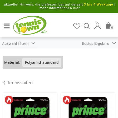
Zum Hauptinhalt springen
aktueller Hinweis: die Lieferzeit beträgt derzeit
3 bis 4 Werktage
|
mehr Informationen hier
Artikel suchen
0
.de
Auswahl filtern
Material:
Polyamid-Standard
Tennissaiten