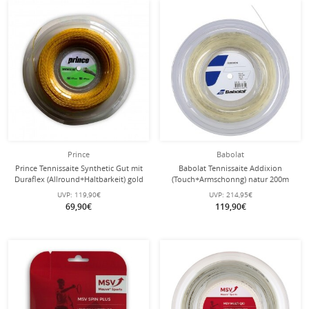
Prince
Babolat
Prince Tennissaite Synthetic Gut mit
Babolat Tennissaite Addixion
Duraflex (Allround+Haltbarkeit) gold
(Touch+Armschonng) natur 200m
200m Rolle
Rolle
UVP:
119,90€
UVP:
214,95€
69,90€
119,90€