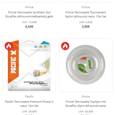
Prince
Prince
Prince Tennissaite Synthetic Gut
Prince Tennissaite Tournament
Duraflex (Allround+Haltbarkeit) gelb
Nylon (Allround) natur 12m Set
12m Set
UVP:
10,95€
UVP:
6,50€
6,50€
3,90€
Pacific
Prince
Pacific Tennissaite Premium Power X
Prince Tennissaite TopSpin mit
natur 12m Set
Duraflex (Spin+Allround) weiss
100m Rolle
UVP:
39,95€
UVP:
84,90€