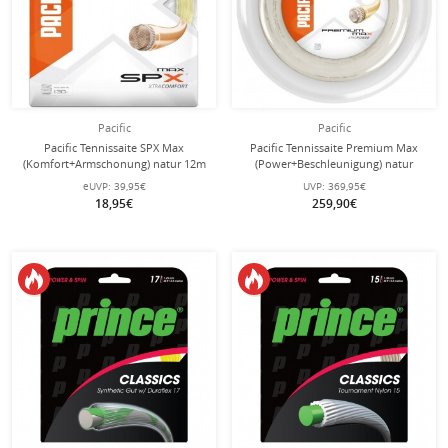
Pacific
Pacific
Pacific Tennissaite SPX Max
Pacific Tennissaite Premium Max
(Komfort+Armschonung) natur 12m
(Power+Beschleunigung) natur
Set
200m Rolle
eUVP:
39,95€
UVP:
369,95€
18,95€
259,90€