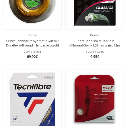
Prince
Prince
Prince Tennissaite Synthetic Gut mit
Prince Tennissaite TopSpin
Duraflex (Allround+Haltbarkeit) gold
(Allround/Spin) 1.38mm weiss 12m
200m Rolle
Set
UVP:
119,90€
eUVP:
11,95€
69,90€
6,95€