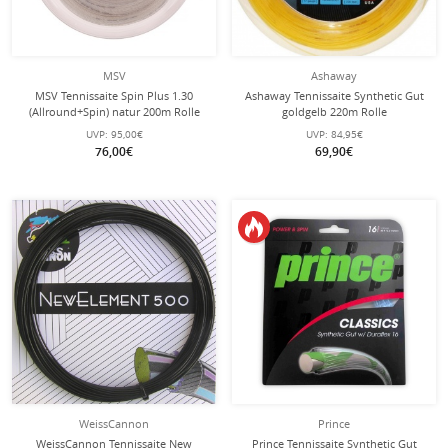
MSV
Ashaway
MSV Tennissaite Spin Plus 1.30
Ashaway Tennissaite Synthetic Gut
(Allround+Spin) natur 200m Rolle
goldgelb 220m Rolle
UVP:
95,00€
UVP:
84,95€
76,00€
69,90€
WeissCannon
Prince
WeissCannon Tennissaite New
Prince Tennissaite Synthetic Gut