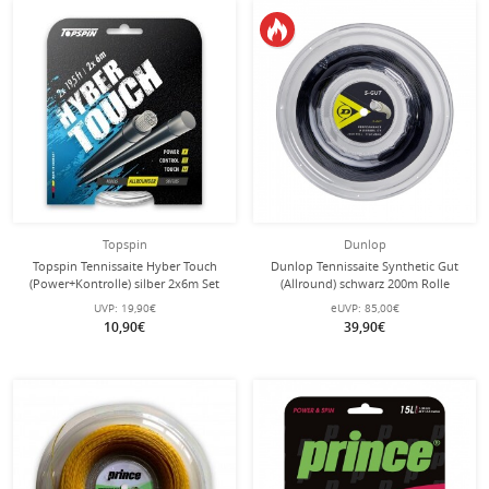
Topspin
Dunlop
Topspin Tennissaite Hyber Touch
Dunlop Tennissaite Synthetic Gut
(Power+Kontrolle) silber 2x6m Set
(Allround) schwarz 200m Rolle
UVP:
19,90€
eUVP:
85,00€
10,90€
39,90€