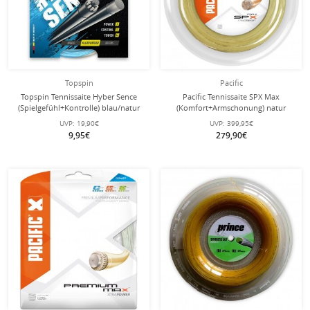
Topspin
Pacific
Topspin Tennissaite Hyber Sence
Pacific Tennissaite SPX Max
(Spielgefühl+Kontrolle) blau/natur
(Komfort+Armschonung) natur
2x12m Set
200m Rolle
UVP:
19,90€
UVP:
399,95€
9,95€
279,90€