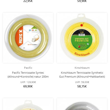
22,95€
59,90€
Pacific
Kirschbaum
Pacific Tennissaite Syntec
Kirschbaum Tennissaite Synthetic
(Allround+Kontrolle) natur 200m
Gut Premium (Allround+Haltbarkeit)
Rolle
gold 200m Rolle
UVP:
129,90€
UVP:
59,00€
69,90€
58,75€