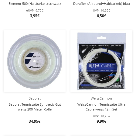
Element 500 (Haltbarkeit) schwarz
Duraflex (Allround+Haltbarkeit) blau
12m Set
12m Set
eUVP:
9,75€
UVP:
10,95€
3,95€
6,50€
Babolat
WeissCannon
Babolat Tennissaite Synthetic Gut
WeissCannon Tennissaite Ultra
weiss 200 Meter Rolle
Cable weiss 12m Set
UVP:
10,95€
34,95€
9,90€