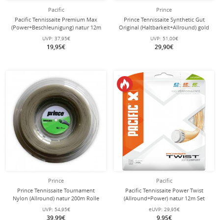
Pacific
Prince
Pacific Tennissaite Premium Max
Prince Tennissaite Synthetic Gut
(Power+Beschleunigung) natur 12m
Original (Haltbarkeit+Allround) gold
Set
100 Meter Rolle
UVP:
37,95€
UVP:
51,00€
19,95€
29,90€
Prince
Pacific
Prince Tennissaite Tournament
Pacific Tennissaite Power Twist
Nylon (Allround) natur 200m Rolle
(Allround+Power) natur 12m Set
UVP:
54,95€
eUVP:
29,95€
39,99€
9,95€