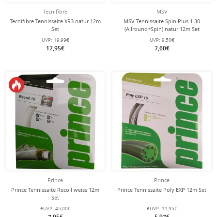
Tecnifibre
MSV
Tecnifibre Tennissaite XR3 natur 12m
MSV Tennissaite Spin Plus 1.30
Set
(Allround+Spin) natur 12m Set
UVP:
19,99€
UVP:
9,50€
17,95€
7,60€
Prince
Prince
Prince Tennissaite Recoil weiss 12m
Prince Tennissaite Poly EXP 12m Set
Set
eUVP:
45,00€
eUVP:
11,95€
7,95€
5,97€