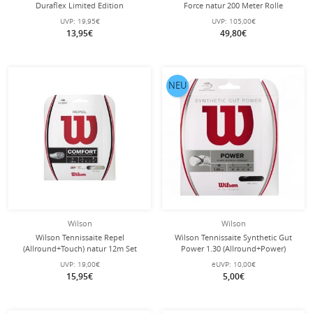
Duraflex Limited Edition
Force natur 200 Meter Rolle
(Allround+Haltbarkeit) bunt 12m Set
UVP:
19,95€
UVP:
105,00€
13,95€
49,80€
NEU
Wilson
Wilson
Wilson Tennissaite Repel
Wilson Tennissaite Synthetic Gut
(Allround+Touch) natur 12m Set
Power 1.30 (Allround+Power)
schwarz 12m Set
UVP:
19,00€
eUVP:
10,00€
15,95€
5,00€