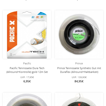
Pacific
Prince
Pacific Tennissaite Dura Tech
Prince Tennissaite Synthetic Gut mit
(Allround+Kontrolle) gold 12m Set
Duraflex (Allround+Haltbarkeit)
schwarz 200m Rolle
UVP:
17,95€
UVP:
139,90€
6,95€
84,95€