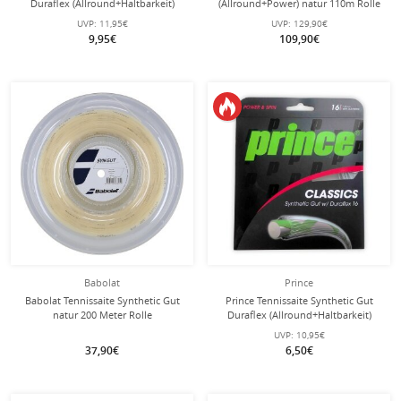
Duraflex (Allround+Haltbarkeit)
(Allround+Power) natur 110m Rolle
schwarz 12m Set
UVP:
11,95€
UVP:
129,90€
9,95€
109,90€
Babolat
Prince
Babolat Tennissaite Synthetic Gut
Prince Tennissaite Synthetic Gut
natur 200 Meter Rolle
Duraflex (Allround+Haltbarkeit)
platinum 12m Set
UVP:
10,95€
37,90€
6,50€