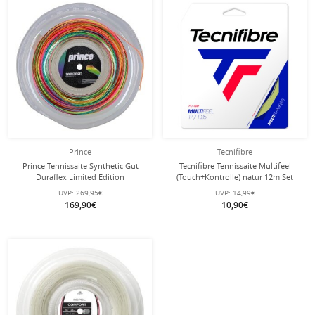
Prince
Tecnifibre
Prince Tennissaite Synthetic Gut
Tecnifibre Tennissaite Multifeel
Duraflex Limited Edition
(Touch+Kontrolle) natur 12m Set
(Allround+Haltbarkeit) bunt 200
UVP:
269,95€
UVP:
14,99€
Meter Rolle
169,90€
10,90€