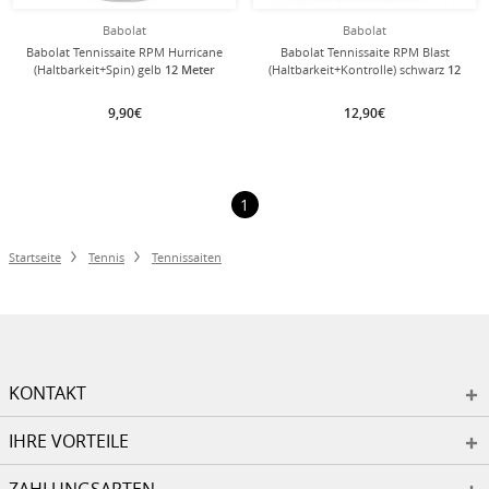
Babolat
Babolat
Babolat Tennissaite RPM Hurricane
Babolat Tennissaite RPM Blast
(Haltbarkeit+Spin) gelb
12 Meter
(Haltbarkeit+Kontrolle) schwarz
12
von der Rolle
Meter von der Rolle
9,90€
12,90€
1
Startseite
Tennis
Tennissaiten
KONTAKT
IHRE VORTEILE