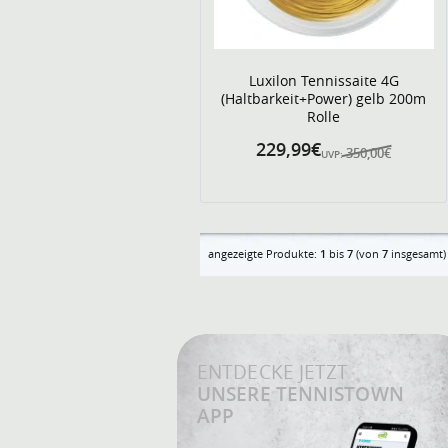
Luxilon Tennissaite 4G
(Haltbarkeit+Power) gelb 200m
Rolle
229,99€
350,00€
UVP:
angezeigte Produkte:
1
bis
7
(von
7
insgesamt)
ENTDECKE JETZT
UNSERE TENNISTOWN
APP