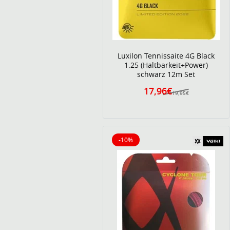
Luxilon Tennissaite 4G Black
1.25 (Haltbarkeit+Power)
schwarz 12m Set
17,96€
19,95€
-10%
10% reduziert