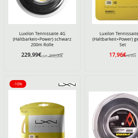
Luxilon Tennissaite 4G
Luxilon Tennissait
(Haltbarkeit+Power) schwarz
(Haltbarkeit+Power) g
200m Rolle
Set
229,99€
17,96€
350,00€
19,95€
UVP:
-10%
10% reduziert