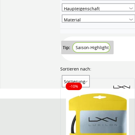
Haupteigenschaft
Material
Tip:
Saison-Highlight
Sortieren nach:
Sortierung
-10%
10% reduziert