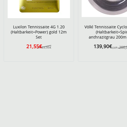
Luxilon Tennissaite 4G 1.20
Völkl Tennissaite Cycl
(Haltbarkeit+Power) gold 12m
(Haltbarkeit+Spi
Set
anthrazitgrau 200m 
21,55€
139,90€
200,
23,95€
UVP: