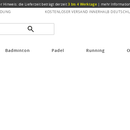
er Hinweis: die Lieferzeit beträgt derzeit
3 bis 4 Werktage
|
mehr Informatio
NDUNG
KOSTENLOSER VERSAND INNERHALB DEUTSCHL
Badminton
Padel
Running
O