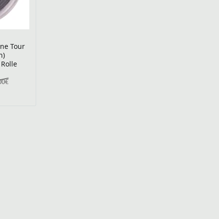
one Tour
n)
Rolle
00€