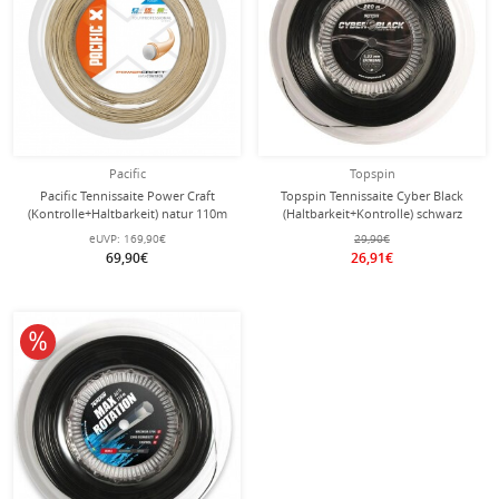
Pacific
Topspin
Pacific Tennissaite Power Craft
Topspin Tennissaite Cyber Black
(Kontrolle+Haltbarkeit) natur 110m
(Haltbarkeit+Kontrolle) schwarz
Rolle
110m Rolle
eUVP:
169,90€
29,90€
69,90€
26,91€
10% reduziert