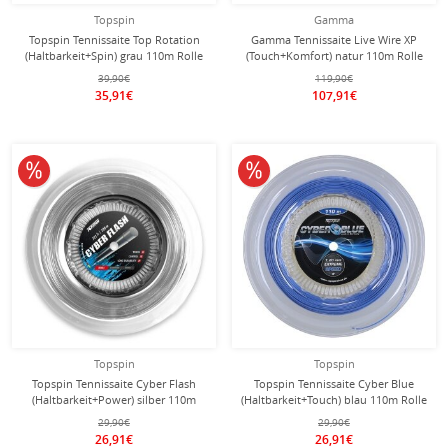
Topspin
Gamma
Topspin Tennissaite Top Rotation
Gamma Tennissaite Live Wire XP
(Haltbarkeit+Spin) grau 110m Rolle
(Touch+Komfort) natur 110m Rolle
39,90€
119,90€
35,91€
107,91€
10% reduziert
10% reduziert
Topspin
Topspin
Topspin Tennissaite Cyber Flash
Topspin Tennissaite Cyber Blue
(Haltbarkeit+Power) silber 110m
(Haltbarkeit+Touch) blau 110m Rolle
Rolle
29,90€
29,90€
26,91€
26,91€