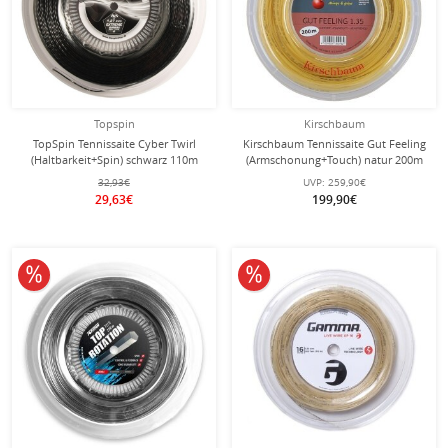
Topspin
Kirschbaum
TopSpin Tennissaite Cyber Twirl
Kirschbaum Tennissaite Gut Feeling
(Haltbarkeit+Spin) schwarz 110m
(Armschonung+Touch) natur 200m
Rolle
Rolle
32,93€
UVP:
259,90€
29,63€
199,90€
10% reduziert
10% reduziert