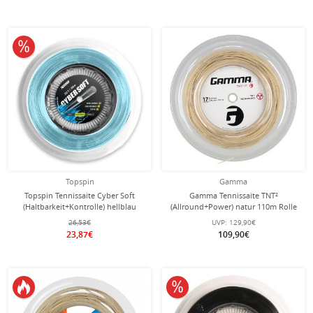
10% reduziert
Topspin
Gamma
Topspin Tennissaite Cyber Soft
Gamma Tennissaite TNT²
(Haltbarkeit+Kontrolle) hellblau
(Allround+Power) natur 110m Rolle
110m Rolle
26,53€
UVP:
129,90€
23,87€
109,90€
10% reduziert