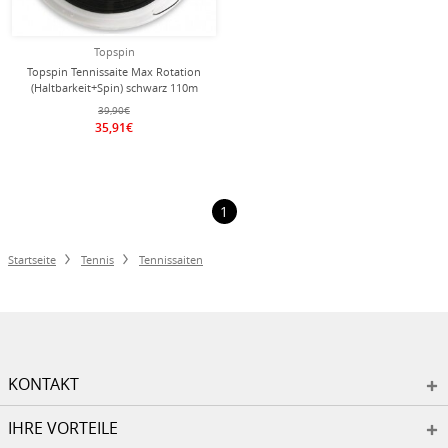
Topspin
Topspin Tennissaite Max Rotation
(Haltbarkeit+Spin) schwarz 110m
Rolle
39,90€
35,91€
1
Startseite
Tennis
Tennissaiten
KONTAKT
IHRE VORTEILE