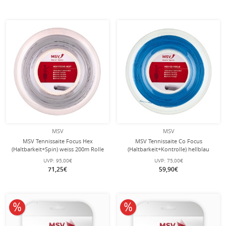
MSV
MSV
MSV Tennissaite Focus Hex
MSV Tennissaite Co Focus
(Haltbarkeit+Spin) weiss 200m Rolle
(Haltbarkeit+Kontrolle) hellblau
200m Rolle
UVP:
95,00€
UVP:
75,00€
71,25€
59,90€
10% reduziert
10% reduziert