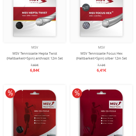
MSV
MSV
MSV Tennissaite Hepta Twist
MSV Tennissaite Focus Hex
(Haltbarkeit+Spin) anthrazit 12m Set
(Haltbarkeit+Spin) silber 12m Set
7,60€
7,13€
6,84€
6,41€
10% reduziert
10% reduziert