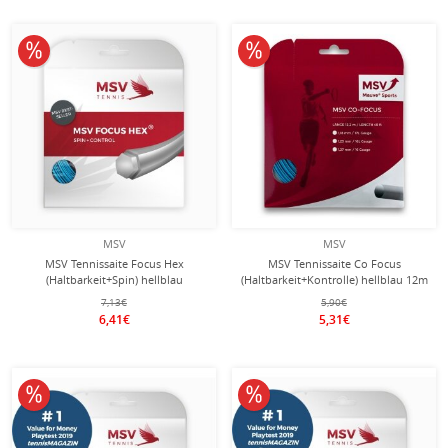
10% reduziert
10% reduziert
MSV
MSV
MSV Tennissaite Focus Hex
MSV Tennissaite Co Focus
(Haltbarkeit+Spin) hellblau
(Haltbarkeit+Kontrolle) hellblau 12m
Tennissaite 12m Set
Set
7,13€
5,90€
6,41€
5,31€
10% reduziert
10% reduziert