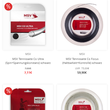
10% reduziert
MSV
MSV
MSV Tennissaite Co Ultra
MSV Tennissaite Co Focus
(Spin+Spannungskonstanz) schwarz
(Haltbarkeit+Kontrolle) schwarz
12m Set
200m Rolle
7,90€
UVP:
75,00€
7,11€
59,90€
10% reduziert