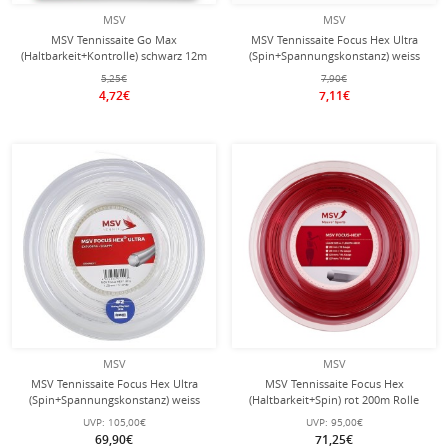
MSV
MSV
MSV Tennissaite Go Max
MSV Tennissaite Focus Hex Ultra
(Haltbarkeit+Kontrolle) schwarz 12m
(Spin+Spannungskonstanz) weiss
Set
12m Set
5,25€
7,90€
4,72€
7,11€
MSV
MSV
MSV Tennissaite Focus Hex Ultra
MSV Tennissaite Focus Hex
(Spin+Spannungskonstanz) weiss
(Haltbarkeit+Spin) rot 200m Rolle
200m Rolle
UVP:
105,00€
UVP:
95,00€
69,90€
71,25€