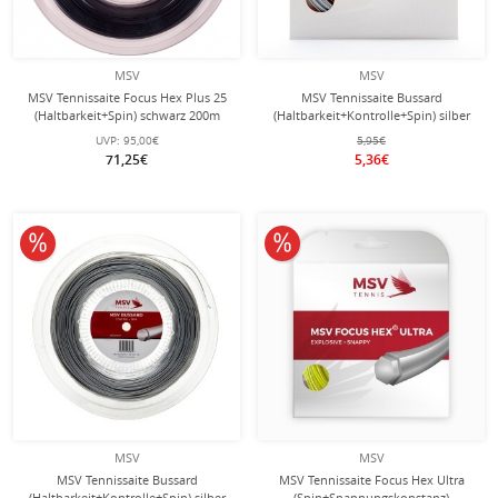
MSV
MSV
MSV Tennissaite Focus Hex Plus 25
MSV Tennissaite Bussard
(Haltbarkeit+Spin) schwarz 200m
(Haltbarkeit+Kontrolle+Spin) silber
Rolle
12m Set
UVP:
95,00€
5,95€
71,25€
5,36€
10% reduziert
10% reduziert
MSV
MSV
MSV Tennissaite Bussard
MSV Tennissaite Focus Hex Ultra
(Haltbarkeit+Kontrolle+Spin) silber
(Spin+Spannungskonstanz)