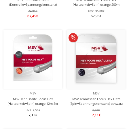
(Kontrolle+Spannungskonstanz)
(Haltbarkeit+Spin) orange 200m
schwarz 200m Rolle
Rolle
74,95€
UVP:
95,00€
67,45€
67,95€
10% reduziert
MSV
MSV
MSV Tennissaite Focus Hex
MSV Tennissaite Focus Hex Ultra
(Haltbarkeit+Spin) orange 12m Set
(Spin+Spannungskonstanz) schwarz
12m Set
UVP:
9,50€
7,90€
7,13€
7,11€