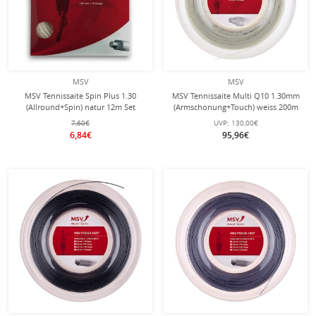
MSV
MSV
MSV Tennissaite Spin Plus 1.30
MSV Tennissaite Multi Q10 1.30mm
(Allround+Spin) natur 12m Set
(Armschonung+Touch) weiss 200m
Rolle
7,60€
UVP:
130,00€
6,84€
95,96€