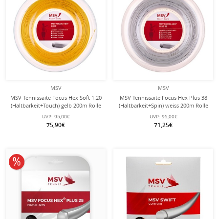
MSV
MSV
MSV Tennissaite Focus Hex Soft 1.20
MSV Tennissaite Focus Hex Plus 38
(Haltbarkeit+Touch) gelb 200m Rolle
(Haltbarkeit+Spin) weiss 200m Rolle
UVP:
95,00€
UVP:
95,00€
75,90€
71,25€
10% reduziert