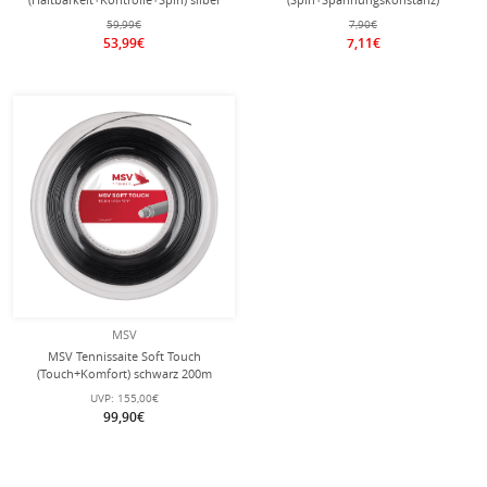
200m Rolle
neongelb 12m Set
59,99€
7,90€
53,99€
7,11€
MSV
MSV Tennissaite Soft Touch
(Touch+Komfort) schwarz 200m
Rolle
UVP:
155,00€
99,90€