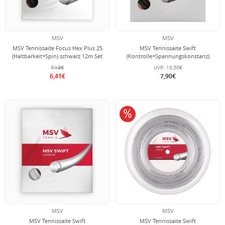
MSV
MSV
MSV Tennissaite Focus Hex Plus 25
MSV Tennissaite Swift
(Haltbarkeit+Spin) schwarz 12m Set
(Kontrolle+Spannungskonstanz)
schwarz 12m Set
7,13€
UVP:
10,50€
6,41€
7,90€
10% reduziert
MSV
MSV
MSV Tennissaite Swift
MSV Tennissaite Swift