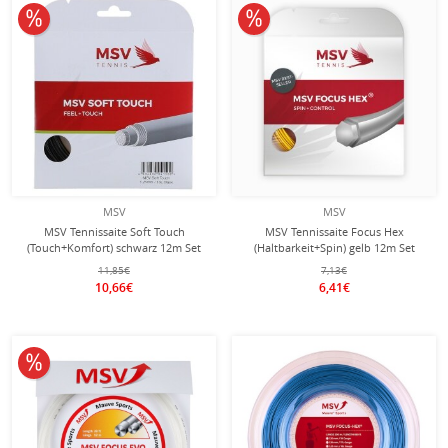
10% reduziert
10% reduziert
MSV
MSV
MSV Tennissaite Soft Touch
MSV Tennissaite Focus Hex
(Touch+Komfort) schwarz 12m Set
(Haltbarkeit+Spin) gelb 12m Set
11,85€
7,13€
10,66€
6,41€
10% reduziert