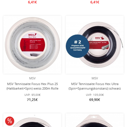
6,41€
6,41€
MSV
MSV
MSV Tennissaite Focus Hex Plus 25
MSV Tennissaite Focus Hex Ultra
(Haltbarkeit+Spin) weiss 200m Rolle
(Spin+Spannungskonstanz) schwarz
200m Rolle
UVP:
95,00€
UVP:
105,00€
71,25€
69,90€
10% reduziert