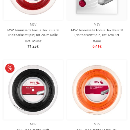
MSV
MSV
MSV Tennissaite Focus Hex Plus 38
MSV Tennissaite Focus Hex Plus 38
(Haltbarkeit+Spin) rot 200m Rolle
(Haltbarkeit+Spin) rot 12m Set
UVP:
95,00€
7,13€
71,25€
6,41€
10% reduziert
MSV
MSV
MSV Tennissaite Swift
MSV Tennissaite Focus Hex