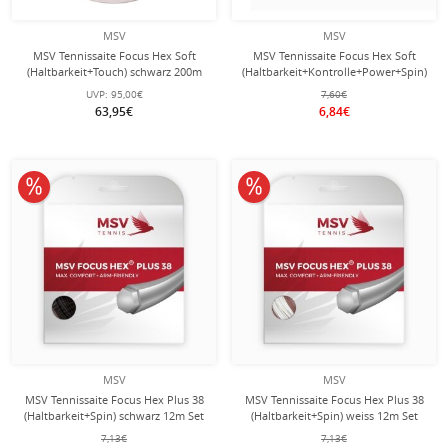
MSV
MSV
MSV Tennissaite Focus Hex Soft
MSV Tennissaite Focus Hex Soft
(Haltbarkeit+Touch) schwarz 200m
(Haltbarkeit+Kontrolle+Power+Spin)
Rolle
weiss 12m Set
UVP:
95,00€
7,60€
63,95€
6,84€
10% reduziert
10% reduziert
MSV
MSV
MSV Tennissaite Focus Hex Plus 38
MSV Tennissaite Focus Hex Plus 38
(Haltbarkeit+Spin) schwarz 12m Set
(Haltbarkeit+Spin) weiss 12m Set
7,13€
7,13€