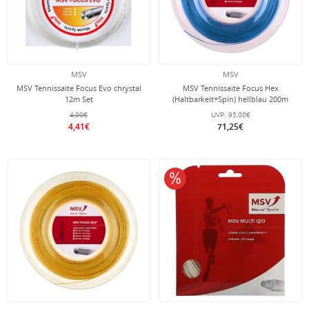
MSV
MSV
MSV Tennissaite Focus Evo chrystal
MSV Tennissaite Focus Hex
12m Set
(Haltbarkeit+Spin) hellblau 200m
Rolle
4,90€
UVP:
95,00€
4,41€
71,25€
10% reduziert