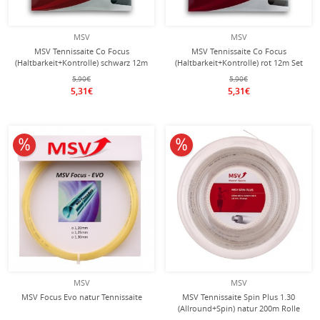
MSV
MSV
MSV Tennissaite Co Focus
MSV Tennissaite Co Focus
(Haltbarkeit+Kontrolle) schwarz 12m
(Haltbarkeit+Kontrolle) rot 12m Set
Set
5,90€
5,90€
5,31€
5,31€
10% reduziert
10% reduziert
MSV
MSV
MSV Focus Evo natur Tennissaite
MSV Tennissaite Spin Plus 1.30
(Allround+Spin) natur 200m Rolle