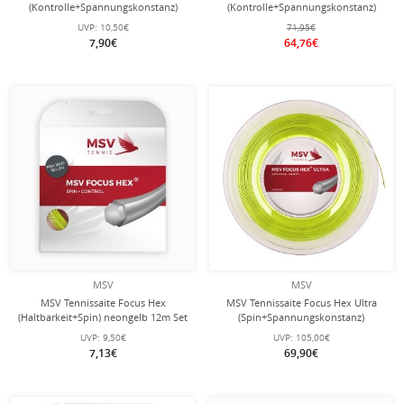
(Kontrolle+Spannungskonstanz)
(Kontrolle+Spannungskonstanz)
weiss 12m Set
weiss 200m Rolle
UVP:
10,50€
71,95€
7,90€
64,76€
MSV
MSV
MSV Tennissaite Focus Hex
MSV Tennissaite Focus Hex Ultra
(Haltbarkeit+Spin) neongelb 12m Set
(Spin+Spannungskonstanz)
neongelb 200m Rolle
UVP:
9,50€
UVP:
105,00€
7,13€
69,90€