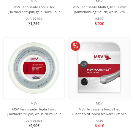
MSV
MSV
MSV Tennissaite Focus Hex
MSV Tennissaite Multi Q10 1.30mm
(Haltbarkeit+Spin) gelb 200m Rolle
(Armschonung+Touch) weiss 12m
Set
UVP:
95,00€
9,89€
71,25€
8,90€
10% reduziert
MSV
MSV
MSV Tennissaite Hepta Twist
MSV Tennissaite Focus Hex
(Haltbarkeit+Spin) weiss 200m Rolle
(Haltbarkeit+Spin) schwarz 12m Set
UVP:
95,00€
7,13€
75,90€
6,41€