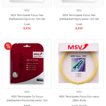
MSV
MSV
MSV Tennissaite Focus Hex
MSV Tennissaite Focus Hex
(Haltbarkeit+Spin) rot 12m Set
(Haltbarkeit+Spin) weiss 12m Set
7,13€
7,13€
6,41€
6,41€
10% reduziert
MSV
MSV
MSV Tennissaite Co Focus
MSV Tennissaite Focus Evo natur
(Haltbarkeit+Kontrolle) weiss 12m
200m Rolle
Set
5,90€
eUVP:
89,90€