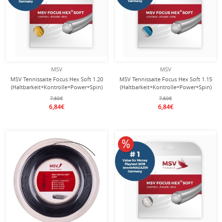
MSV
MSV
MSV Tennissaite Focus Hex Soft 1.20
MSV Tennissaite Focus Hex Soft 1.15
(Haltbarkeit+Kontrolle+Power+Spin)
(Haltbarkeit+Kontrolle+Power+Spin)
gelb 12m Set
hellblau 12m Set
7,60€
7,60€
6,84€
6,84€
10% reduziert