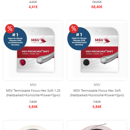
4,90€
76,00€
4,41€
68,40€
10% reduziert
10% reduziert
MSV
MSV
MSV Tennissaite Focus Hex Soft 1.25
MSV Tennissaite Focus Hex Soft
(Haltbarkeit+Kontrolle+Power+Spin)
(Haltbarkeit+Kontrolle+Power+Spin)
rot 12m Set
schwarz 12m Set
7,60€
7,60€
6,84€
6,84€