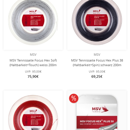
MSV
MSV
MSV Tennissaite Focus Hex Soft
MSV Tennissaite Focus Hex Plus 38
(Haltbarkeit+Touch) weiss 200m
(Haltbarkeit+Spin) schwarz 200m
Rolle
Rolle
UVP:
95,00€
UVP:
95,00€
75,90€
69,25€
10% reduziert