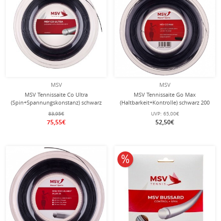
MSV
MSV
MSV Tennissaite Co Ultra
MSV Tennissaite Go Max
(Spin+Spannungskonstanz) schwarz
(Haltbarkeit+Kontrolle) schwarz 200
200m Rolle
Meter Rolle
83,95€
UVP:
65,00€
75,55€
52,50€
10% reduziert