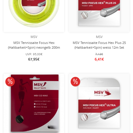
MSV
MSV
MSV Tennissaite Focus Hex
MSV Tennissaite Focus Hex Plus 25
(Haltbarkeit+Spin) neongelb 200m
(Haltbarkeit+Spin) weiss 12m Set
Rolle
UVP:
95,00€
7,13€
67,95€
6,41€
10% reduziert
10% reduziert