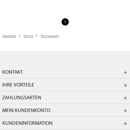
1
Startseite
Tennis
Tennissaiten
KONTAKT
IHRE VORTEILE
ZAHLUNGSARTEN
MEIN KUNDENKONTO
KUNDENINFORMATION