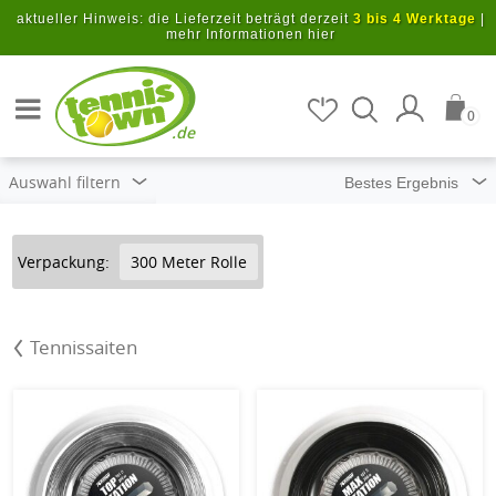
Zum Hauptinhalt springen
aktueller Hinweis: die Lieferzeit beträgt derzeit
3 bis 4 Werktage
|
mehr Informationen hier
Artikel suchen
0
.de
Auswahl filtern
Verpackung:
300 Meter Rolle
Tennissaiten