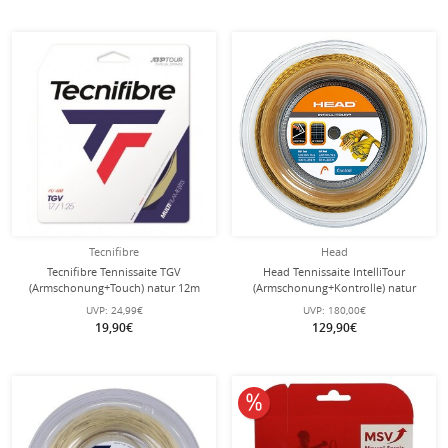
Tecnifibre
Head
Tecnifibre Tennissaite TGV
Head Tennissaite IntelliTour
(Armschonung+Touch) natur 12m
(Armschonung+Kontrolle) natur
Set
200m Rolle
UVP:
24,99€
UVP:
180,00€
19,90€
129,90€
10% reduziert