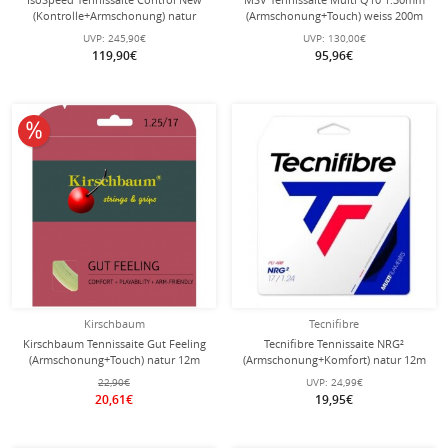
(Kontrolle+Armschonung) natur
(Armschonung+Touch) weiss 200m
200m Rolle
Rolle
UVP:
245,90€
UVP:
130,00€
119,90€
95,96€
10% reduziert
Kirschbaum
Tecnifibre
Kirschbaum Tennissaite Gut Feeling
Tecnifibre Tennissaite NRG²
(Armschonung+Touch) natur 12m
(Armschonung+Komfort) natur 12m
Set
Set
22,90€
UVP:
24,99€
20,61€
19,95€