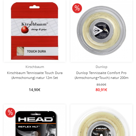
10% reduziert
Kirschbaum
Dunlop
Kirschbaum Tennissaite Touch Dura
Dunlop Tennissaite Comfort Pro
(Armschonung) natur 12m Set
(Armschonung+Touch) natur 200m
Rolle
89,90€
14,90€
80,91€
10% reduziert