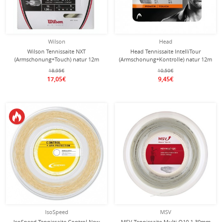
Wilson
Head
Wilson Tennissaite NXT
Head Tennissaite IntelliTour
(Armschonung+Touch) natur 12m
(Armschonung+Kontrolle) natur 12m
Set
Set
18,95€
10,50€
17,05€
9,45€
IsoSpeed
MSV
IsoSpeed Tennissaite Control New
MSV Tennissaite Multi Q10 1.30mm