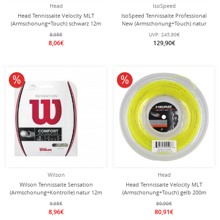
Head
IsoSpeed
Head Tennissaite Velocity MLT
IsoSpeed Tennissaite Professional
(Armschonung+Touch) schwarz 12m
New (Armschonung+Touch) natur
Set
200m Rolle
8,95€
UVP:
245,90€
8,06€
129,90€
10% reduziert
10% reduziert
Wilson
Head
Wilson Tennissaite Sensation
Head Tennissaite Velocity MLT
(Armschonung+Kontrolle) natur 12m
(Armschonung+Touch) gelb 200m
Set
Rolle
9,95€
89,90€
8,96€
80,91€