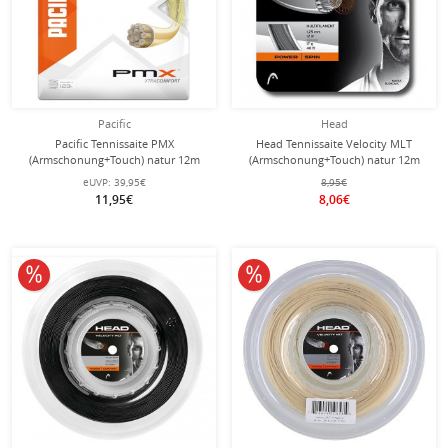
Pacific
Head
Pacific Tennissaite PMX
Head Tennissaite Velocity MLT
(Armschonung+Touch) natur 12m
(Armschonung+Touch) natur 12m
Set
Set
eUVP:
39,95€
8,95€
11,95€
8,06€
10% reduziert
10% reduziert