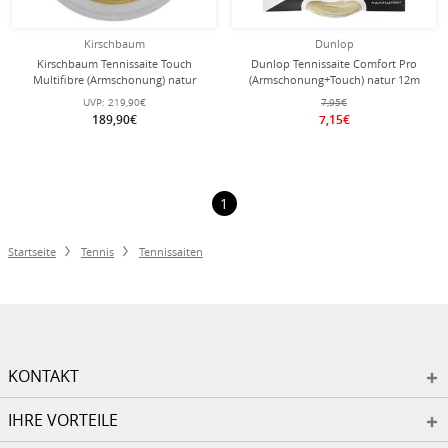
Kirschbaum
Dunlop
Kirschbaum Tennissaite Touch
Dunlop Tennissaite Comfort Pro
Multifibre (Armschonung) natur
(Armschonung+Touch) natur 12m
200m Rolle
Set
UVP:
219,90€
7,95€
189,90€
7,15€
1
Startseite
Tennis
Tennissaiten
KONTAKT
IHRE VORTEILE