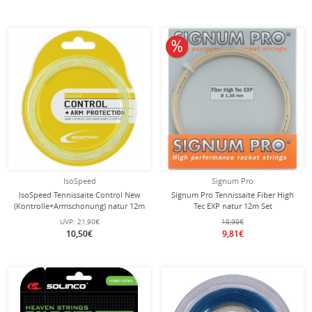
10% reduziert
IsoSpeed
Signum Pro
IsoSpeed Tennissaite Control New
Signum Pro Tennissaite Fiber High
(Kontrolle+Armschonung) natur 12m
Tec EXP natur 12m Set
Set
UVP:
21,90€
10,90€
10,50€
9,81€