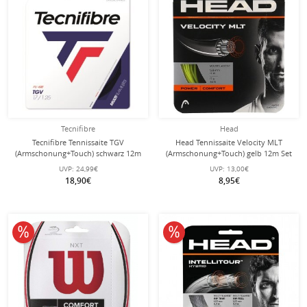
Tecnifibre
Head
Tecnifibre Tennissaite TGV
Head Tennissaite Velocity MLT
(Armschonung+Touch) schwarz 12m
(Armschonung+Touch) gelb 12m Set
Set
UVP:
24,99€
UVP:
13,00€
18,90€
8,95€
10% reduziert
10% reduziert