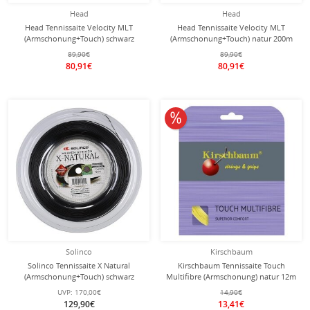
Head
Head
Head Tennissaite Velocity MLT
Head Tennissaite Velocity MLT
(Armschonung+Touch) schwarz
(Armschonung+Touch) natur 200m
200m Rolle
Rolle
89,90€
89,90€
80,91€
80,91€
10% reduziert
Solinco
Kirschbaum
Solinco Tennissaite X Natural
Kirschbaum Tennissaite Touch
(Armschonung+Touch) schwarz
Multifibre (Armschonung) natur 12m
200m Rolle
Set
UVP:
170,00€
14,90€
129,90€
13,41€