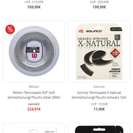
UVP:
319,95€
UVP:
259,90€
169,90€
199,90€
10% reduziert
Wilson
Solinco
Wilson Tennissaite NXT Soft
Solinco Tennissaite X Natural
(Armschonung+Touch) silber 200m
(Armschonung+Touch) schwarz 12m
Rolle
Set
249,90€
UVP:
15,50€
224,91€
11,90€