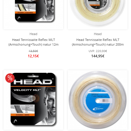
Head
Head
Head Tennissaite Reflex MLT
Head Tennissaite Reflex MLT
(Armschonung+Touch) natur 12m
(Armschonung+Touch) natur 200m
Set
Rolle
13,50€
UVP:
220,00€
12,15€
144,95€
10% reduziert