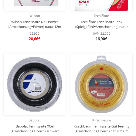
Wilson
Tecnifibre
Wilson Tennissaite NXT Power
Tecnifibre Tennissaite Triax
(Armschonung+Power) natur 12m
(Spielgefühl+Armschonung) natur
Set
12m Set
22,95€
UVP:
22,99€
20,66€
16,90€
Babolat
Kirschbaum
Babolat Tennissaite XCel
Kirschbaum Tennissaite Gut Feeling
(Armschonung+Touch) schwarz
(Armschonung+Touch) natur 200m
200m Rolle
Rolle