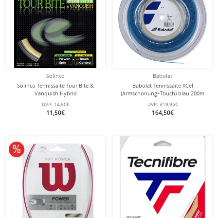
Solinco
Babolat
Solinco Tennissaite Tour Bite &
Babolat Tennissaite XCel
Vanquish Hybrid
(Armschonung+Touch) blau 200m
(Haltbarkeit+Komfort) 12m Set
Rolle
UVP:
14,90€
UVP:
319,95€
11,50€
164,50€
10% reduziert