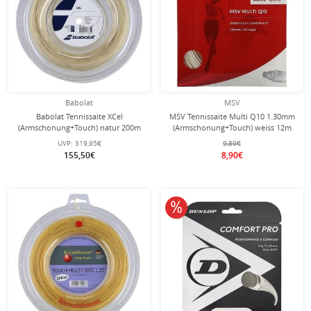
Babolat
MSV
Babolat Tennissaite XCel
MSV Tennissaite Multi Q10 1.30mm
(Armschonung+Touch) natur 200m
(Armschonung+Touch) weiss 12m
Rolle
Set
UVP:
319,95€
9,89€
155,50€
8,90€
10% reduziert