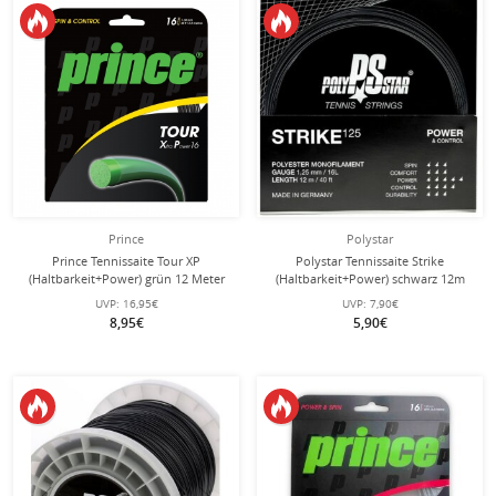
Prince
Polystar
Prince Tennissaite Tour XP
Polystar Tennissaite Strike
(Haltbarkeit+Power) grün 12 Meter
(Haltbarkeit+Power) schwarz 12m
Set
Set
UVP:
16,95€
UVP:
7,90€
8,95€
5,90€