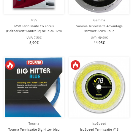
MSV
Gamma
MSV Tennissaite Co Focus
Gamma Tennissaite Advantage
(Haltbarkeit+Kontrolle) hellblau 12m
schwarz 220m Rolle
Set
UVP:
7,50€
UVP:
69,90€
5,90€
44,95€
Tourna
IsoSpeed
Tourna Tennissaite Big Hitter blau
IsoSpeed Tennissaite V18