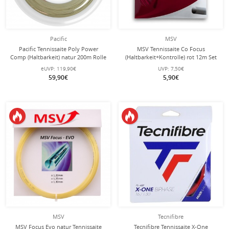
Pacific
MSV
Pacific Tennissaite Poly Power
MSV Tennissaite Co Focus
Comp (Haltbarkeit) natur 200m Rolle
(Haltbarkeit+Kontrolle) rot 12m Set
eUVP:
119,90€
UVP:
7,50€
59,90€
5,90€
MSV
Tecnifibre
MSV Focus Evo natur Tennissaite
Tecnifibre Tennissaite X-One