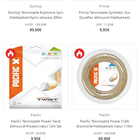
Dunlop
Prince
Dunlop Tennissaite Explosive Spin
Prince Tennissaite Synthetic Gut
(Haltbarkeit+Spin) schwarz 200m
Duraflex (Allround+Haltbarkeit)
Rolle
schwarz 12m Set
eUVP:
199,99€
UVP:
11,95€
89,90€
9,95€
Pacific
Pacific
Pacific Tennissaite Power Twist
Pacific Tennissaite Power Craft
(Allround+Power) natur 12m Set
(Kontrolle+Haltbarkeit) natur 110m
Rolle
eUVP:
29,95€
eUVP:
169,90€
9,95€
69,90€