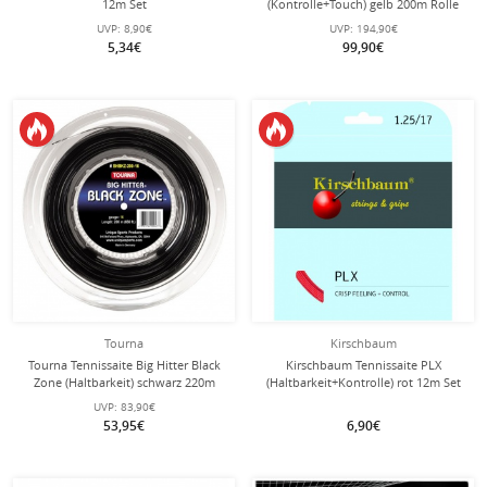
12m Set
(Kontrolle+Touch) gelb 200m Rolle
UVP:
8,90€
UVP:
194,90€
5,34€
99,90€
Tourna
Kirschbaum
Tourna Tennissaite Big Hitter Black
Kirschbaum Tennissaite PLX
Zone (Haltbarkeit) schwarz 220m
(Haltbarkeit+Kontrolle) rot 12m Set
Rolle
UVP:
83,90€
53,95€
6,90€