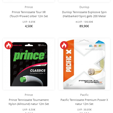
Prince
Dunlop
Prince Tennissaite Tour XR
Dunlop Tennissaite Explosive Spin
(Touch+Power) silber 12m Set
(Haltbarkeit+Spin) gelb 200 Meter
Rolle
UVP:
6,95€
eUVP:
199,99€
4,50€
89,90€
Prince
Pacific
Prince Tennissaite Tournament
Pacific Tennissaite Premium Power X
Nylon (Allround) natur 12m Set
natur 12m Set
UVP:
6,50€
UVP:
39,95€