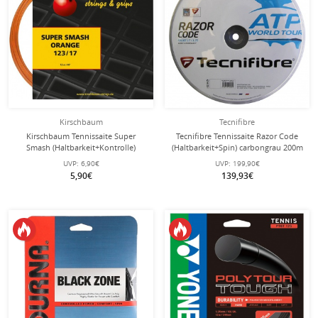
Kirschbaum
Tecnifibre
Kirschbaum Tennissaite Super
Tecnifibre Tennissaite Razor Code
Smash (Haltbarkeit+Kontrolle)
(Haltbarkeit+Spin) carbongrau 200m
orange 12m Set
Rolle
UVP:
6,90€
UVP:
199,90€
5,90€
139,93€