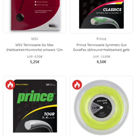
MSV
Prince
MSV Tennissaite Go Max
Prince Tennissaite Synthetic Gut
(Haltbarkeit+Kontrolle) schwarz 12m
Duraflex (Allround+Haltbarkeit) gelb
Set
12m Set
UVP:
6,50€
UVP:
10,95€
5,25€
6,50€