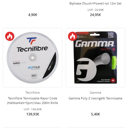
Biphase (Touch+Power) rot 12m Set
UVP:
29,99€
4,90€
24,95€
Tecnifibre
Gamma
Tecnifibre Tennissaite Razor Code
Gamma Poly-Z neongelb Tennissaite
(Haltbarkeit+Spin) blau 200m Rolle
UVP:
199,90€
139,93€
5,40€