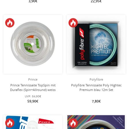
3,90€
22,95€
Prince
Polyfibre
Prince Tennissaite TopSpin mit
Polyfibre Tennissaite Poly Hightec
Duraflex (Spin+Allround) weiss
Premium blau 12m Set
100m Rolle
UVP:
84,90€
59,90€
7,80€