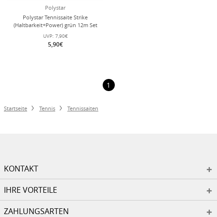
Polystar
Polystar Tennissaite Strike
(Haltbarkeit+Power) grün 12m Set
UVP:
7,90€
5,90€
1
Startseite
Tennis
Tennissaiten
KONTAKT
IHRE VORTEILE
ZAHLUNGSARTEN