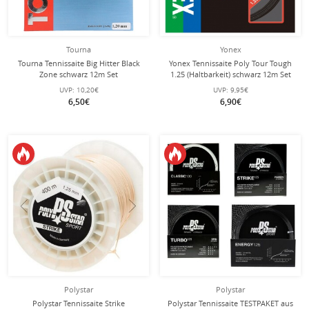
Tourna
Yonex
Tourna Tennissaite Big Hitter Black
Yonex Tennissaite Poly Tour Tough
Zone schwarz 12m Set
1.25 (Haltbarkeit) schwarz 12m Set
UVP:
10,20€
UVP:
9,95€
6,50€
6,90€
Polystar
Polystar
Polystar Tennissaite Strike
Polystar Tennissaite TESTPAKET aus