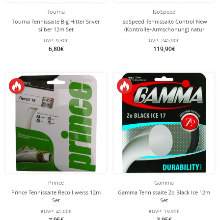
Tourna
IsoSpeed
Tourna Tennissaite Big Hitter Silver
IsoSpeed Tennissaite Control New
silber 12m Set
(Kontrolle+Armschonung) natur
200m Rolle
UVP:
9,30€
UVP:
245,90€
6,80€
119,90€
Prince
Gamma
Prince Tennissaite Recoil weiss 12m
Gamma Tennissaite Zo Black Ice 12m
Set
Set
eUVP:
45,00€
eUVP:
19,95€
7,95€
3,95€