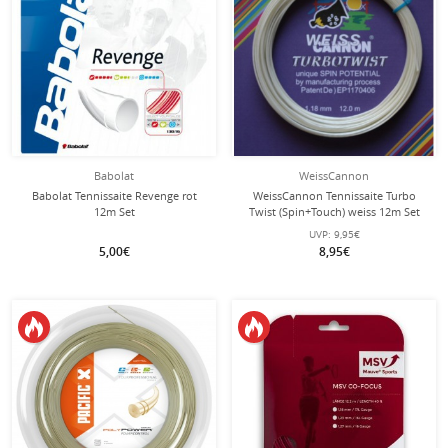
Babolat
WeissCannon
Babolat Tennissaite Revenge rot
WeissCannon Tennissaite Turbo
12m Set
Twist (Spin+Touch) weiss 12m Set
UVP:
9,95€
5,00€
8,95€