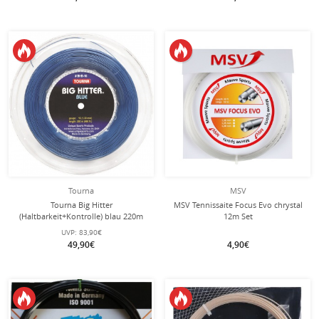
Tourna
MSV
Tourna Big Hitter
MSV Tennissaite Focus Evo chrystal
(Haltbarkeit+Kontrolle) blau 220m
12m Set
Rolle
UVP:
83,90€
49,90€
4,90€