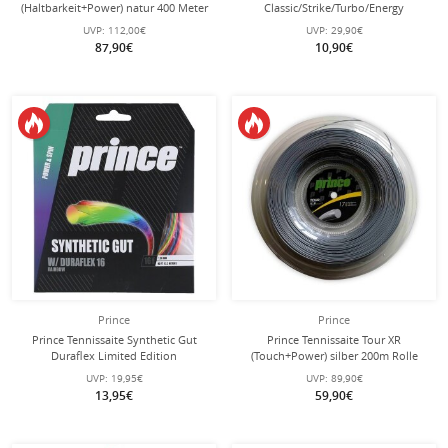
(Haltbarkeit+Power) natur 400 Meter
Classic/Strike/Turbo/Energy
Rolle
weiss/schwarz 4x12m Set
UVP:
112,00€
UVP:
29,90€
87,90€
10,90€
Prince
Prince
Prince Tennissaite Synthetic Gut
Prince Tennissaite Tour XR
Duraflex Limited Edition
(Touch+Power) silber 200m Rolle
(Allround+Haltbarkeit) bunt 12m Set
UVP:
19,95€
UVP:
89,90€
13,95€
59,90€