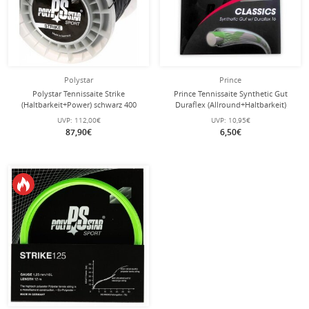
Polystar
Prince
Polystar Tennissaite Strike
Prince Tennissaite Synthetic Gut
(Haltbarkeit+Power) schwarz 400
Duraflex (Allround+Haltbarkeit)
Meter Rolle
platinum 12m Set
UVP:
112,00€
UVP:
10,95€
87,90€
6,50€