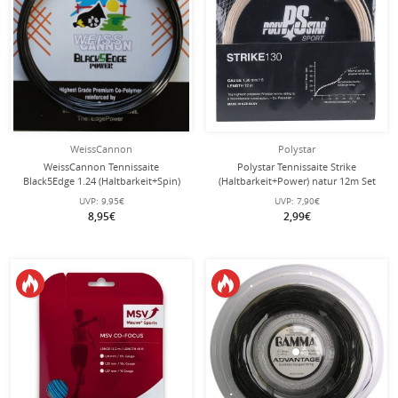
WeissCannon
Polystar
WeissCannon Tennissaite
Polystar Tennissaite Strike
Black5Edge 1.24 (Haltbarkeit+Spin)
(Haltbarkeit+Power) natur 12m Set
schwarz 12m Set
UVP:
9,95€
UVP:
7,90€
8,95€
2,99€