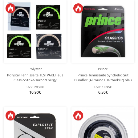
Polystar
Prince
Polystar Tennissaite TESTPAKET aus
Prince Tennissaite Synthetic Gut
Classic/Strike/Turbo/Energy
Duraflex (Allround+Haltbarkeit) blau
natur/grün 4x12m Set
12m Set
UVP:
29,90€
UVP:
10,95€
10,90€
6,50€