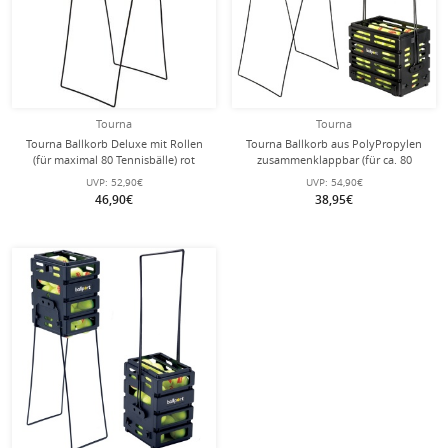
Tourna
Tourna
Tourna Ballkorb Deluxe mit Rollen
Tourna Ballkorb aus PolyPropylen
(für maximal 80 Tennisbälle) rot
zusammenklappbar (für ca. 80
Tennisbälle)
UVP:
52,90€
UVP:
54,90€
46,90€
38,95€