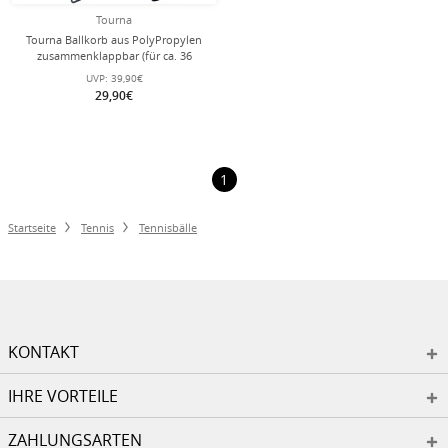
Tourna
Tourna Ballkorb aus PolyPropylen
zusammenklappbar (für ca. 36
Tennisbälle)
UVP:
39,90€
29,90€
1
Startseite
Tennis
Tennisbälle
KONTAKT
IHRE VORTEILE
ZAHLUNGSARTEN