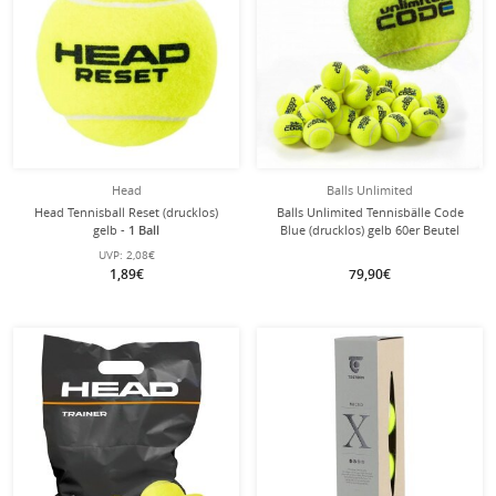
Head
Balls Unlimited
Head Tennisball Reset (drucklos)
Balls Unlimited Tennisbälle Code
gelb -
1 Ball
Blue (drucklos) gelb 60er Beutel
UVP:
2,08€
1,89€
79,90€