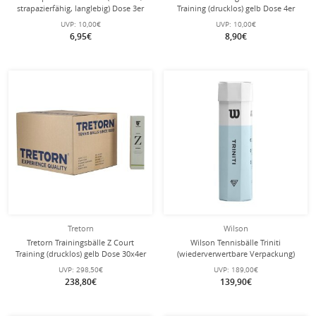
strapazierfähig, langlebig) Dose 3er
Training (drucklos) gelb Dose 4er
UVP:
10,00€
UVP:
10,00€
6,95€
8,90€
Tretorn
Wilson
Tretorn Trainingsbälle Z Court
Wilson Tennisbälle Triniti
Training (drucklos) gelb Dose 30x4er
(wiederverwertbare Verpackung)
Dose 18x4er im Karton
UVP:
298,50€
UVP:
189,00€
238,80€
139,90€