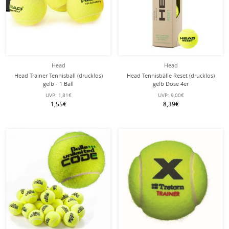
Head
Head
Head Trainer Tennisball (drucklos)
Head Tennisbälle Reset (drucklos)
gelb - 1 Ball
gelb Dose 4er
UVP:
1,81€
UVP:
9,00€
1,55€
8,39€