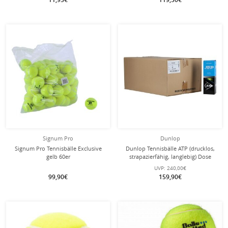
Signum Pro
Dunlop
Signum Pro Tennisbälle Exclusive
Dunlop Tennisbälle ATP (drucklos,
gelb 60er
strapazierfähig, langlebig) Dose
24x3er im Karton
UVP:
240,00€
99,90€
159,90€