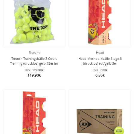
Tretorn
Head
Tretorn Trainingsbälle Z Court
Head Methodikbälle Stage 3
Training (drucklos) gelb 72er im
(drucklos) rot/gelb 3er
Polybag
UVP:
129,90€
UVP:
7,00€
119,90€
6,50€