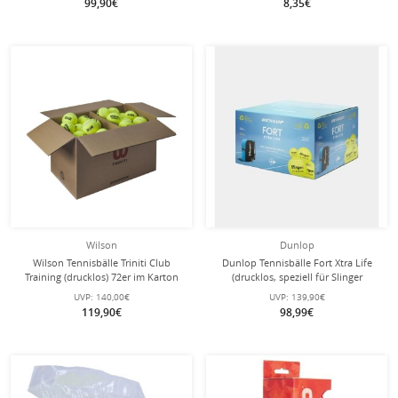
99,90€
8,35€
Wilson
Dunlop
Wilson Tennisbälle Triniti Club
Dunlop Tennisbälle Fort Xtra Life
Training (drucklos) 72er im Karton
(drucklos, speziell für Slinger
Ballmaschine) - 72 Stück
UVP:
140,00€
UVP:
139,90€
119,90€
98,99€