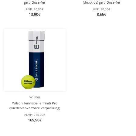
gelb Dose 4er
(drucklos) gelb Dose 4er
UVP:
16,00€
UVP:
10,00€
13,90€
8,55€
Wilson
Wilson Tennisbälle Triniti Pro
(wiederverwertbare Verpackung)
Dose 18x4er im Karton
eUVP:
270,00€
169,90€