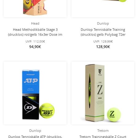
Head
Dunlop
Head Methodikbälle Stage 3
Dunlop Tennisbälle Training
(drucklos) rot/gelb 16x3er Dose im
(drucklos) gelb Polybag 72er
Karton
UVP:
112,00€
UVP:
129,99€
94,90€
128,90€
Dunlop
Tretorn
Dunlop Tennisbälle ATP (drucklos,
Tretorn Trainingsbälle Z Court