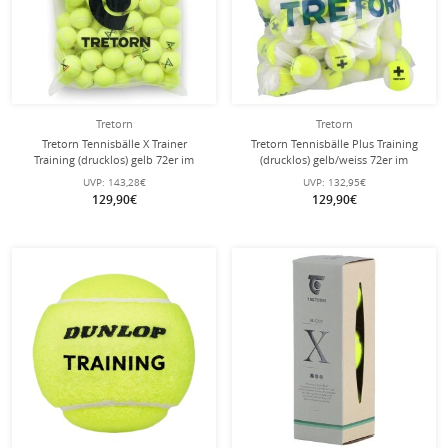
Tretorn
Tretorn
Tretorn Tennisbälle X Trainer
Tretorn Tennisbälle Plus Training
Training (drucklos) gelb 72er im
(drucklos) gelb/weiss 72er im
Polybag
Polybag
UVP:
143,28€
UVP:
132,95€
129,90€
129,90€