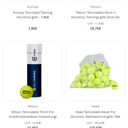
Dunlop
Tretorn
Dunlop Tennisball Training
Tretorn Tennisbälle Micro X
(drucklos) gelb -
1 Ball
(drucklos, Training) gelb Dose 3er
UVP:
11,95€
1,95€
10,75€
Wilson
Head
Wilson Tennisbälle Triniti Pro
Head Tennisbälle Reset Pro
(wiederverwertbare Verpackung)
(drucklos, Ballmaschine) gelb
72er
Dose 4er
im Polybag
UVP:
15,00€
UVP:
160,00€
11,95€
119,50€