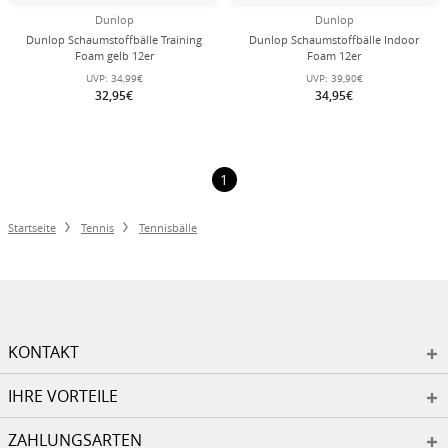
Dunlop
Dunlop
Dunlop Schaumstoffbälle Training
Dunlop Schaumstoffbälle Indoor
Foam gelb 12er
Foam 12er
UVP:
34,99€
UVP:
39,90€
32,95€
34,95€
1
Startseite
Tennis
Tennisbälle
KONTAKT
IHRE VORTEILE
ZAHLUNGSARTEN