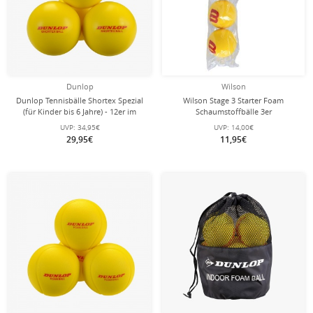
Dunlop
Wilson
Dunlop Tennisbälle Shortex Spezial
Wilson Stage 3 Starter Foam
(für Kinder bis 6 Jahre) - 12er im
Schaumstoffbälle 3er
Beutel
UVP:
34,95€
UVP:
14,00€
29,95€
11,95€