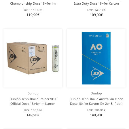
Championship Dose 18x4er im
Extra Duty Dose 18x4er Karton
Karton
UVP:
152,82€
UVP:
143,10€
119,90€
109,90€
Dunlop
Dunlop
Dunlop Tennisbälle Trainer VDT
Dunlop Tennisbälle Australian Open
Official Dose 18x4er im Karton
Dose 18x4er Karton (9x 2er Bi-Pack)
UVP:
188,82€
UVP:
206,91€
149,90€
149,90€