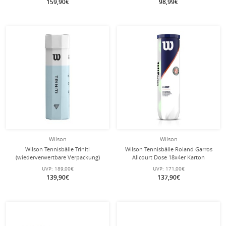
159,90€
98,99€
Wilson
Wilson
Wilson Tennisbälle Triniti
Wilson Tennisbälle Roland Garros
(wiederverwertbare Verpackung)
Allcourt Dose 18x4er Karton
Dose 18x4er im Karton
UVP:
189,00€
UVP:
171,00€
139,90€
137,90€