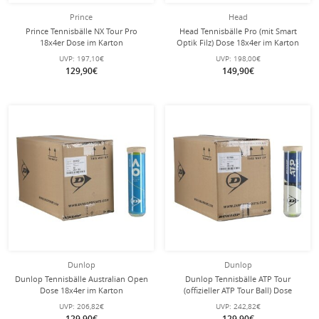
Prince
Head
Prince Tennisbälle NX Tour Pro
Head Tennisbälle Pro (mit Smart
18x4er Dose im Karton
Optik Filz) Dose 18x4er im Karton
UVP:
197,10€
UVP:
198,00€
129,90€
149,90€
Dunlop
Dunlop
Dunlop Tennisbälle Australian Open
Dunlop Tennisbälle ATP Tour
Dose 18x4er im Karton
(offizieller ATP Tour Ball) Dose
18x4er im Karton
UVP:
206,82€
UVP:
242,82€
129,90€
129,90€