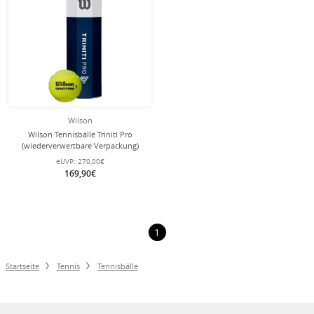
Wilson
Wilson Tennisbälle Triniti Pro
(wiederverwertbare Verpackung)
Dose 18x4er im Karton
eUVP:
270,00€
169,90€
1
Startseite
Tennis
Tennisbälle