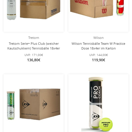
Tretorn
Wilson
Tretorn Serie+ Plus Club (weicher
Wilson Tennisbälle Team W Practice
Kautschukkern) Tennisbälle 18x4er
Dose 18x4er im Karton
Karton
UVP:
171,00€
UVP:
144,00€
136,80€
119,90€