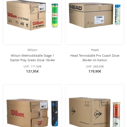
Wilson
Head
Wilson Methodikbälle Stage 1
Head Tennisbälle Pro Coach Dose
Starter Play Green Dose 18x4er
36x4er im Karton
Karton
UVP:
171,00€
UVP:
288,00€
137,95€
179,90€