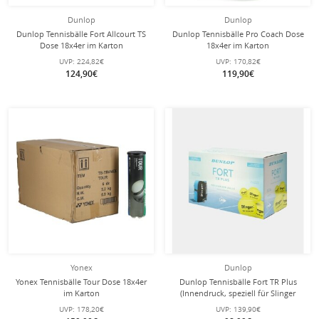
Dunlop
Dunlop
Dunlop Tennisbälle Fort Allcourt TS
Dunlop Tennisbälle Pro Coach Dose
Dose 18x4er im Karton
18x4er im Karton
UVP:
224,82€
UVP:
170,82€
124,90€
119,90€
Yonex
Dunlop
Yonex Tennisbälle Tour Dose 18x4er
Dunlop Tennisbälle Fort TR Plus
im Karton
(Innendruck, speziell für Slinger
Ballmaschine) gelb 18x4er Karton
UVP:
178,20€
UVP:
139,90€