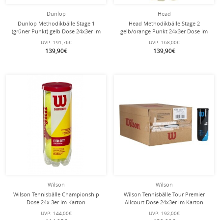
Dunlop
Head
Dunlop Methodikbälle Stage 1
Head Methodikbälle Stage 2
(grüner Punkt) gelb Dose 24x3er im
gelb/orange Punkt 24x3er Dose im
Karton
Karton
UVP:
191,76€
UVP:
168,00€
139,90€
139,90€
Wilson
Wilson
Wilson Tennisbälle Championship
Wilson Tennisbälle Tour Premier
Dose 24x 3er im Karton
Allcourt Dose 24x3er im Karton
UVP:
144,00€
UVP:
192,00€