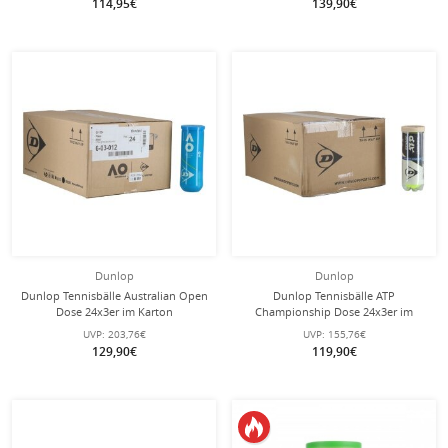
114,95€
139,90€
Dunlop
Dunlop
Dunlop Tennisbälle Australian Open
Dunlop Tennisbälle ATP
Dose 24x3er im Karton
Championship Dose 24x3er im
Karton
UVP:
203,76€
UVP:
155,76€
129,90€
119,90€