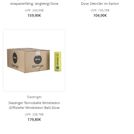
strapazierfähig, langlebig) Dose
Dose 24erx3er im Karton
24x3er im Karton
UVP:
240,00€
UVP:
155,76€
159,90€
104,90€
Slazenger
Slazenger Tennisbälle Wimbledon
(Offizieller Wimbledon Ball) Dose
24x3er Karton
UVP:
239,76€
179,80€